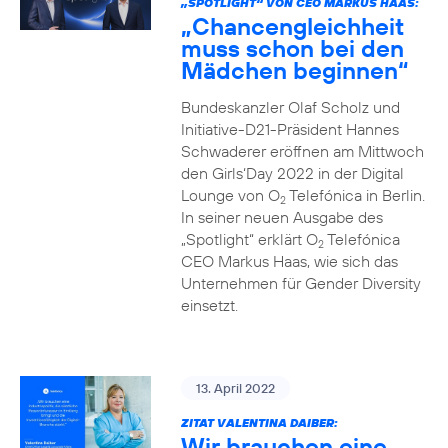
„SPOTLIGHT“ VON CEO MARKUS HAAS:
„Chancengleichheit
muss schon bei den
Mädchen beginnen“
Bundeskanzler Olaf Scholz und
Initiative-D21-Präsident Hannes
Schwaderer eröffnen am Mittwoch
den Girls‘Day 2022 in der Digital
Lounge von O
Telefónica in Berlin.
2
In seiner neuen Ausgabe des
„Spotlight“ erklärt O
Telefónica
2
CEO Markus Haas, wie sich das
Unternehmen für Gender Diversity
einsetzt.
13. April 2022
ZITAT VALENTINA DAIBER:
Wir brauchen eine