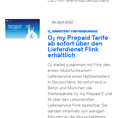
CEO von Telefónica Deutschland.
28. April 2022
O
ERWEITERT VERTRIEBSWEGE:
2
O
my Prepaid Tarife
2
ab sofort über den
Lieferdienst Flink
erhältlich
O
startet zusammen mit Flink den
2
ersten Mobilfunkkarten-
Lieferservice eines Netzbetreibers
in Deutschland. Ab sofort sind in
Berlin und München die
Starterpakete O
my Prepaid S und
2
M über den Lebensmittel-
Lieferservice Flink bestellbar. Sie
werden innerhalb von wenigen
Minuten an die Wunschadresse