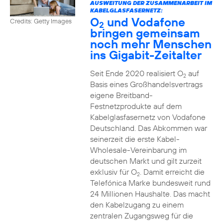
AUSWEITUNG DER ZUSAMMENARBEIT IM
KABELGLASFASERNETZ:
O
und Vodafone
Credits: Getty Images
2
bringen gemeinsam
noch mehr Menschen
ins Gigabit-Zeitalter
Seit Ende 2020 realisiert O
auf
2
Basis eines Großhandelsvertrags
eigene Breitband-
Festnetzprodukte auf dem
Kabelglasfasernetz von Vodafone
Deutschland. Das Abkommen war
seinerzeit die erste Kabel-
Wholesale-Vereinbarung im
deutschen Markt und gilt zurzeit
exklusiv für O
. Damit erreicht die
2
Telefónica Marke bundesweit rund
24 Millionen Haushalte. Das macht
den Kabelzugang zu einem
zentralen Zugangsweg für die