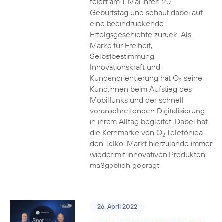
feiert am 1. Mai ihren 20.
Geburtstag und schaut dabei auf
eine beeindruckende
Erfolgsgeschichte zurück. Als
Marke für Freiheit,
Selbstbestimmung,
Innovationskraft und
Kundenorientierung hat O
seine
2
Kund:innen beim Aufstieg des
Mobilfunks und der schnell
voranschreitenden Digitalisierung
in ihrem Alltag begleitet. Dabei hat
die Kernmarke von O
Telefónica
2
den Telko-Markt hierzulande immer
wieder mit innovativen Produkten
maßgeblich geprägt.
26. April 2022