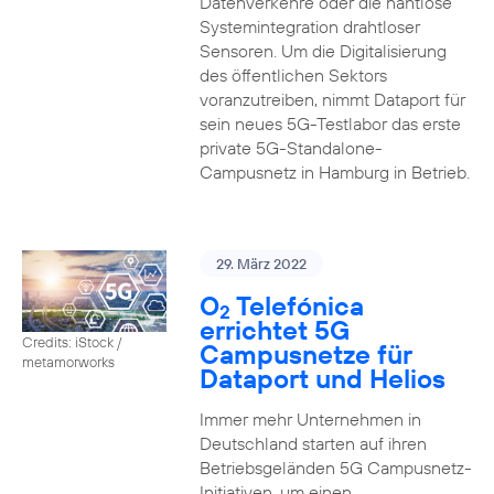
Datenverkehre oder die nahtlose
Systemintegration drahtloser
Sensoren. Um die Digitalisierung
des öffentlichen Sektors
voranzutreiben, nimmt Dataport für
sein neues 5G-Testlabor das erste
private 5G-Standalone-
Campusnetz in Hamburg in Betrieb.
29. März 2022
O
Telefónica
2
errichtet 5G
Credits: iStock /
Campusnetze für
metamorworks
Dataport und Helios
Immer mehr Unternehmen in
Deutschland starten auf ihren
Betriebsgeländen 5G Campusnetz-
Initiativen, um einen