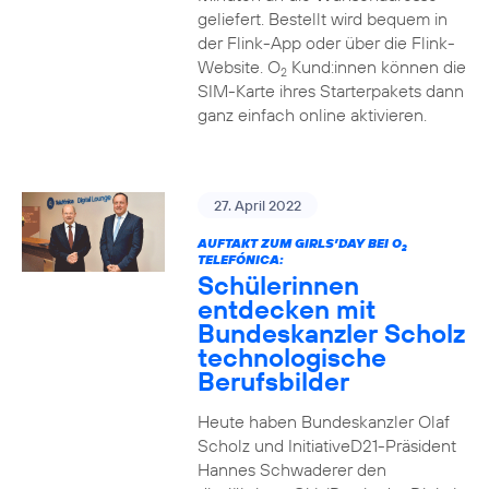
geliefert. Bestellt wird bequem in
der Flink-App oder über die Flink-
Website. O
Kund:innen können die
2
SIM-Karte ihres Starterpakets dann
ganz einfach online aktivieren.
27. April 2022
AUFTAKT ZUM GIRLS’DAY BEI O
2
TELEFÓNICA:
Schülerinnen
entdecken mit
Bundeskanzler Scholz
technologische
Berufsbilder
Heute haben Bundeskanzler Olaf
Scholz und InitiativeD21-Präsident
Hannes Schwaderer den