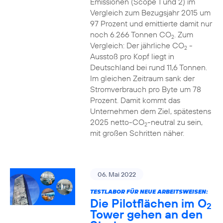
Emissionen (Scope 1 und 2) im
Vergleich zum Bezugsjahr 2015 um
97 Prozent und emittierte damit nur
noch 6.266 Tonnen CO
. Zum
2
Vergleich: Der jährliche CO
-
2
Ausstoß pro Kopf liegt in
Deutschland bei rund 11,6 Tonnen.
Im gleichen Zeitraum sank der
Stromverbrauch pro Byte um 78
Prozent. Damit kommt das
Unternehmen dem Ziel, spätestens
2025 netto-CO
-neutral zu sein,
2
mit großen Schritten näher.
06. Mai 2022
TESTLABOR FÜR NEUE ARBEITSWEISEN:
Die Pilotflächen im O
2
Tower gehen an den