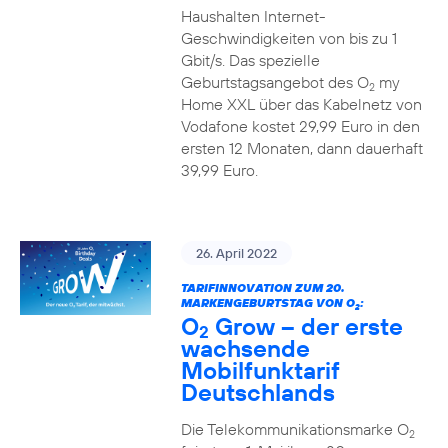
Haushalten Internet-
Geschwindigkeiten von bis zu 1
Gbit/s. Das spezielle
Geburtstagsangebot des O
my
2
Home XXL über das Kabelnetz von
Vodafone kostet 29,99 Euro in den
ersten 12 Monaten, dann dauerhaft
39,99 Euro.
26. April 2022
TARIFINNOVATION ZUM 20.
MARKENGEBURTSTAG VON O
:
2
O
Grow – der erste
2
wachsende
Mobilfunktarif
Deutschlands
Die Telekommunikationsmarke O
2