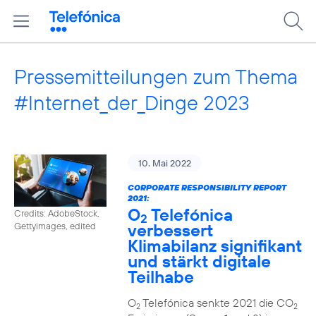
Pressemitteilungen zum Thema
#Internet_der_Dinge 2023
10. Mai 2022
CORPORATE RESPONSIBILITY REPORT
2021:
O
Telefónica
Credits: AdobeStock,
2
verbessert
Gettyimages, edited
Klimabilanz signifikant
und stärkt digitale
Teilhabe
O
Telefónica senkte 2021 die CO
2
2