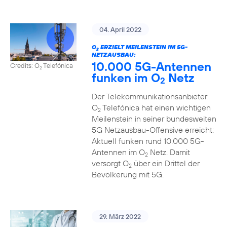
04. April 2022
O
ERZIELT MEILENSTEIN IM 5G-
2
NETZAUSBAU:
10.000 5G-Antennen
Credits: O
Telefónica
2
funken im O
Netz
2
Der Telekommunikationsanbieter
O
Telefónica hat einen wichtigen
2
Meilenstein in seiner bundesweiten
5G Netzausbau-Offensive erreicht:
Aktuell funken rund 10.000 5G-
Antennen im O
Netz. Damit
2
versorgt O
über ein Drittel der
2
Bevölkerung mit 5G.
29. März 2022