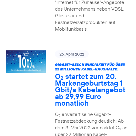
“Internet für Zuhause”-Angebote
des Unternehmens neben VDSL,
Glasfaser und
Festnetzersatzprodukten auf
Mobilfunkbasis.
26. April 2022
GIGABIT-GESCHWINDIGKEIT FÜR ÜBER
22 MILLIONEN KABEL-HAUSHALTE:
O
startet zum 20.
2
Markengeburtstag 1
Gbit/s Kabelangebot
ab 29,99 Euro
monatlich
O
erweitert seine Gigabit-
2
Festnetzabdeckung deutlich: Ab
dem 3. Mai 2022 vermarktet O
an
2
über 22 Millionen Kabel-