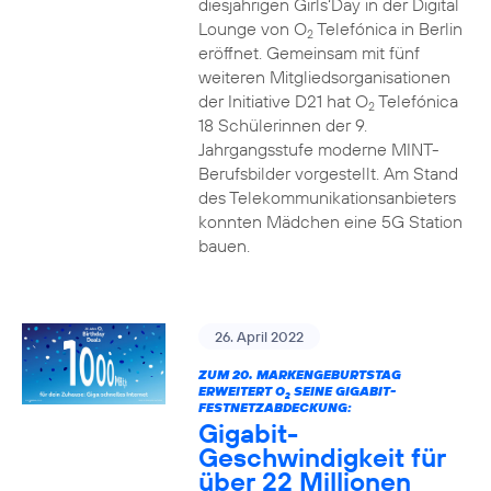
diesjährigen Girls‘Day in der Digital
Lounge von O
Telefónica in Berlin
2
eröffnet. Gemeinsam mit fünf
weiteren Mitgliedsorganisationen
der Initiative D21 hat O
Telefónica
2
18 Schülerinnen der 9.
Jahrgangsstufe moderne MINT-
Berufsbilder vorgestellt. Am Stand
des Telekommunikationsanbieters
konnten Mädchen eine 5G Station
bauen.
26. April 2022
ZUM 20. MARKENGEBURTSTAG
ERWEITERT O
SEINE GIGABIT-
2
FESTNETZABDECKUNG:
Gigabit-
Geschwindigkeit für
über 22 Millionen