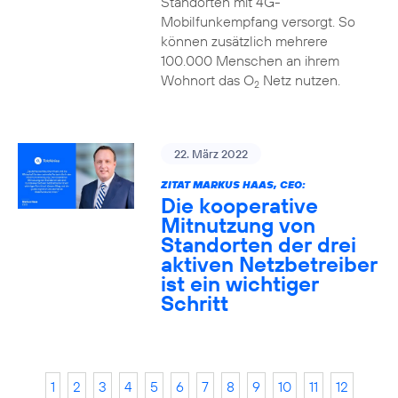
Standorten mit 4G-
Mobilfunkempfang versorgt. So
können zusätzlich mehrere
100.000 Menschen an ihrem
Wohnort das O
Netz nutzen.
2
22. März 2022
ZITAT MARKUS HAAS, CEO:
Die kooperative
Mitnutzung von
Standorten der drei
aktiven Netzbetreiber
ist ein wichtiger
Schritt
1
2
3
4
5
6
7
8
9
10
11
12