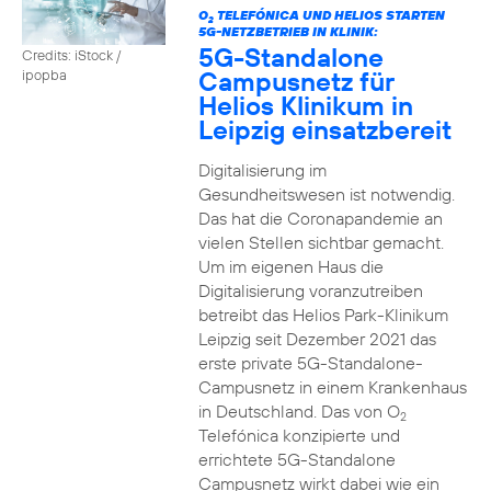
O
TELEFÓNICA UND HELIOS STARTEN
2
5G-NETZBETRIEB IN KLINIK:
5G-Standalone
Credits: iStock /
Campusnetz für
ipopba
Helios Klinikum in
Leipzig einsatzbereit
Digitalisierung im
Gesundheitswesen ist notwendig.
Das hat die Coronapandemie an
vielen Stellen sichtbar gemacht.
Um im eigenen Haus die
Digitalisierung voranzutreiben
betreibt das Helios Park-Klinikum
Leipzig seit Dezember 2021 das
erste private 5G-Standalone-
Campusnetz in einem Krankenhaus
in Deutschland. Das von O
2
Telefónica konzipierte und
errichtete 5G-Standalone
Campusnetz wirkt dabei wie ein