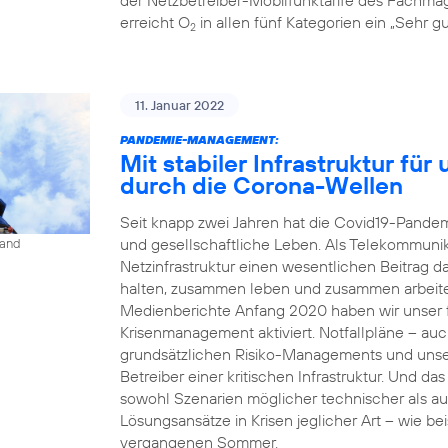
erreicht O
in allen fünf Kategorien ein „Sehr gu
2
11. Januar 2022
PANDEMIE-MANAGEMENT:
Mit stabiler Infrastruktur fü
durch die Corona-Wellen
Seit knapp zwei Jahren hat die Covid19-Pandemi
und gesellschaftliche Leben. Als Telekommunika
land
Netzinfrastruktur einen wesentlichen Beitrag 
halten, zusammen leben und zusammen arbeit
Medienberichte Anfang 2020 haben wir unser fü
Krisenmanagement aktiviert. Notfallpläne – auc
grundsätzlichen Risiko-Managements und unse
Betreiber einer kritischen Infrastruktur. Und da
sowohl Szenarien möglicher technischer als a
Lösungsansätze in Krisen jeglicher Art – wie b
vergangenen Sommer.