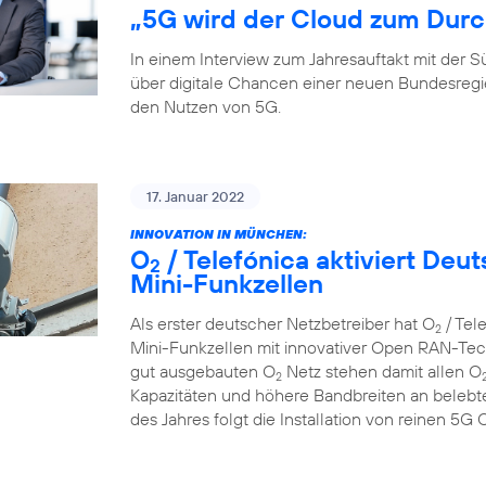
„5G wird der Cloud zum Durc
In einem Interview zum Jahresauftakt mit der
über digitale Chancen einer neuen Bundesreg
den Nutzen von 5G.
17. Januar 2022
INNOVATION IN MÜNCHEN:
O
/ Telefónica aktiviert De
2
Mini-Funkzellen
Als erster deutscher Netzbetreiber hat O
/ Tel
2
Mini-Funkzellen mit innovativer Open RAN-Tech
gut ausgebauten O
Netz stehen damit allen O
2
Kapazitäten und höhere Bandbreiten an belebte
des Jahres folgt die Installation von reinen 5