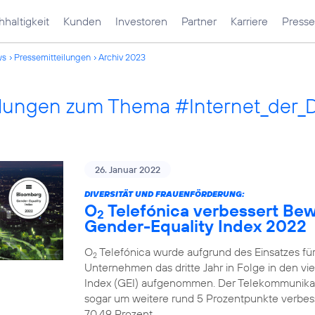
haltigkeit
Kunden
Investoren
Partner
Karriere
Presse
ws
Pressemitteilungen
Archiv 2023
ilungen zum Thema #Internet_der_
26. Januar 2022
DIVERSITÄT UND FRAUENFÖRDERUNG:
O
Telefónica verbessert Be
2
Gender-Equality Index 2022
O
Telefónica wurde aufgrund des Einsatzes fü
2
Unternehmen das dritte Jahr in Folge in den v
Index (GEI) aufgenommen. Der Telekommunika
sogar um weitere rund 5 Prozentpunkte verbesse
70,49 Prozent.