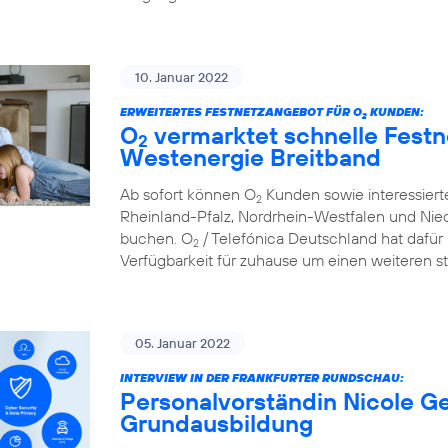
10. Januar 2022
ERWEITERTES FESTNETZANGEBOT FÜR O
KUNDEN:
2
O
vermarktet schnelle Festn
2
Westenergie Breitband
Ab sofort können O
Kunden sowie interessier
2
Rheinland-Pfalz, Nordrhein-Westfalen und Nie
buchen. O
/ Telefónica Deutschland hat dafür 
2
Verfügbarkeit für zuhause um einen weiteren st
05. Januar 2022
INTERVIEW IN DER FRANKFURTER RUNDSCHAU:
Personalvorständin Nicole Ge
Grundausbildung