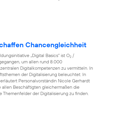
schaffen Chancengleichheit
ngsinitiative „Digital Basics“ ist O
/
2
 gegangen, um allen rund 8.000
 zentralen Digitalkompetenzen zu vermitteln. In
sthemen der Digitalisierung beleuchtet. In
 erläutert Personalvorständin Nicole Gerhardt
ve allen Beschäftigten gleichermaßen die
he Themenfelder der Digitalisierung zu finden.