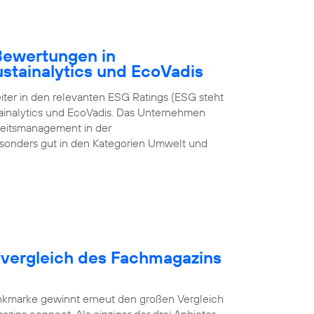
-Bewertungen in
ustainalytics und EcoVadis
iter in den relevanten ESG Ratings (ESG steht
tainalytics und EcoVadis. Das Unternehmen
gkeitsmanagement in der
onders gut in den Kategorien Umwelt und
fvergleich des Fachmagazins
unkmarke gewinnt erneut den großen Vergleich
zins connect. Als einziger der drei Anbieter