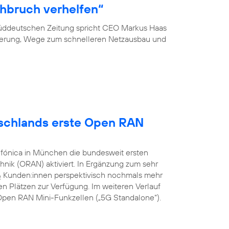
hbruch verhelfen“
 Süddeutschen Zeitung spricht CEO Markus Haas
ierung, Wege zum schnelleren Netzausbau und
utschlands erste Open RAN
efónica in München die bundesweit ersten
nik (ORAN) aktiviert. In Ergänzung zum sehr
Kunden:innen perspektivisch nochmals mehr
2
n Plätzen zur Verfügung. Im weiteren Verlauf
G Open RAN Mini-Funkzellen („5G Standalone“).