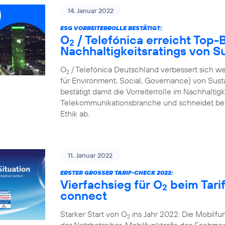
14. Januar 2022
ESG VORREITERROLLE BESTÄTIGT:
O
/ Telefónica erreicht Top
2
Nachhaltigkeitsratings von S
O
/ Telefónica Deutschland verbessert sich we
2
für Environment, Social, Governance) von Sus
bestätigt damit die Vorreiterrolle im Nachhalti
Telekommunikationsbranche und schneidet bes
Ethik ab.
11. Januar 2022
ERSTER GROSSER TARIF-CHECK 2022:
Vierfachsieg für O
beim Tari
2
connect
Starker Start von O
ins Jahr 2022: Die Mobilf
2
der Netzbetreiber-Mobilfunktarife des Fachmaga