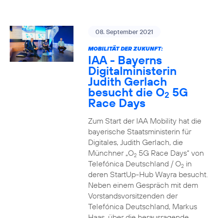
08. September 2021
MOBILITÄT DER ZUKUNFT:
IAA - Bayerns
Digitalministerin
Judith Gerlach
besucht die O
5G
2
Race Days
Zum Start der IAA Mobility hat die
bayerische Staatsministerin für
Digitales, Judith Gerlach, die
Münchner „O
5G Race Days“ von
2
Telefónica Deutschland / O
in
2
deren StartUp-Hub Wayra besucht.
Neben einem Gespräch mit dem
Vorstandsvorsitzenden der
Telefónica Deutschland, Markus
Haas, über die herausragende