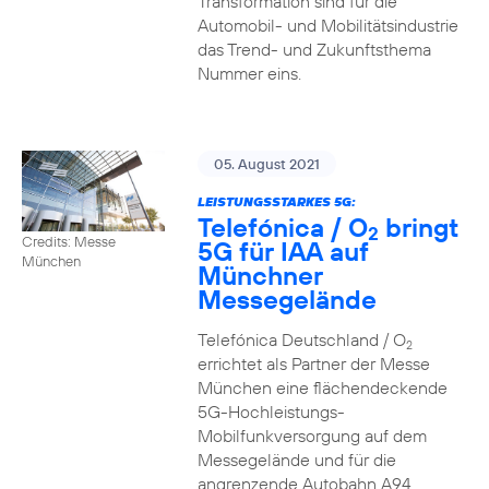
Transformation sind für die
Automobil- und Mobilitätsindustrie
das Trend- und Zukunftsthema
Nummer eins.
05. August 2021
LEISTUNGSSTARKES 5G:
Telefónica / O
bringt
2
Credits: Messe
5G für IAA auf
München
Münchner
Messegelände
Telefónica Deutschland / O
2
errichtet als Partner der Messe
München eine flächendeckende
5G-Hochleistungs-
Mobilfunkversorgung auf dem
Messegelände und für die
angrenzende Autobahn A94.