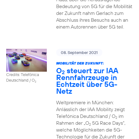
Bedeutung von 5G für die Mobilität
der Zukunft nahm Gerlach zum
Abschluss ihres Besuchs auch an
einem Autorennen über 5G teil.
08. September 2021
MOBILITÄT DER ZUKUNFT:
O
steuert zur IAA
2
Credits: Telefónica
Rennfahrzeuge in
Deutschland / O
Echtzeit über 5G-
2
Netz
Weltpremiere in München:
Anlässlich der IAA Mobility zeigt
Telefónica Deutschland / O
im
2
Rahmen der „O
5G Race Days“,
2
welche Möglichkeiten die 5G-
Technologie für die Zukunft der