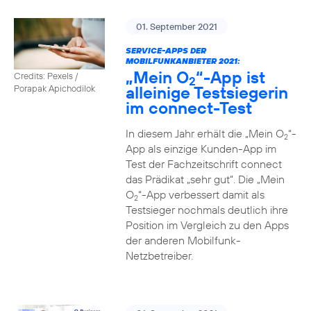
01. September 2021
SERVICE-APPS DER
MOBILFUNKANBIETER 2021:
„Mein O
“-App ist
Credits: Pexels /
2
alleinige Testsiegerin
Porapak Apichodilok
im connect-Test
In diesem Jahr erhält die „Mein O
“-
2
App als einzige Kunden-App im
Test der Fachzeitschrift connect
das Prädikat „sehr gut“. Die „Mein
O
“-App verbessert damit als
2
Testsieger nochmals deutlich ihre
Position im Vergleich zu den Apps
der anderen Mobilfunk-
Netzbetreiber.