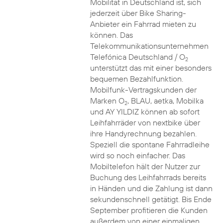
Mobilität in Deutschland ist, sich
jederzeit über Bike Sharing-
Anbieter ein Fahrrad mieten zu
können. Das
Telekommunikationsunternehmen
Telefónica Deutschland / O
2
unterstützt das mit einer besonders
bequemen Bezahlfunktion.
Mobilfunk-Vertragskunden der
Marken O
, BLAU, aetka, Mobilka
2
und AY YILDIZ können ab sofort
Leihfahrräder von nextbike über
ihre Handyrechnung bezahlen.
Speziell die spontane Fahrradleihe
wird so noch einfacher. Das
Mobiltelefon hält der Nutzer zur
Buchung des Leihfahrrads bereits
in Händen und die Zahlung ist dann
sekundenschnell getätigt. Bis Ende
September profitieren die Kunden
außerdem von einer einmaligen