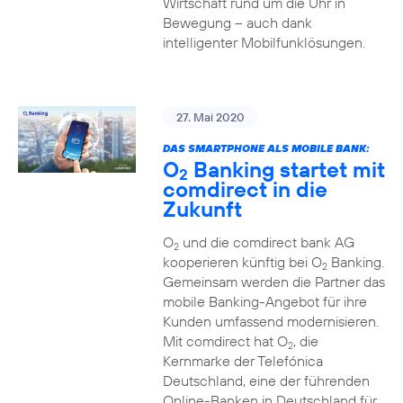
Wirtschaft rund um die Uhr in
Bewegung – auch dank
intelligenter Mobilfunklösungen.
27. Mai 2020
DAS SMARTPHONE ALS MOBILE BANK:
O
Banking startet mit
2
comdirect in die
Zukunft
O
und die comdirect bank AG
2
kooperieren künftig bei O
Banking.
2
Gemeinsam werden die Partner das
mobile Banking-Angebot für ihre
Kunden umfassend modernisieren.
Mit comdirect hat O
, die
2
Kernmarke der Telefónica
Deutschland, eine der führenden
Online-Banken in Deutschland für