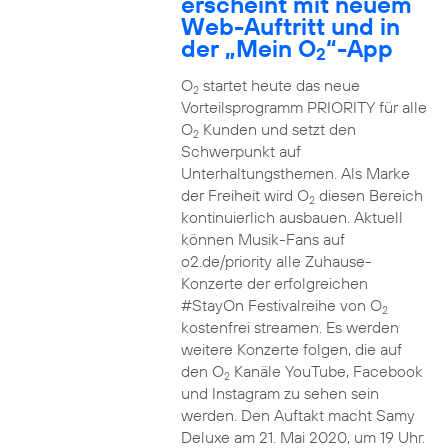
erscheint mit neuem
Web-Auftritt und in
der „Mein O
“-App
2
O
startet heute das neue
2
Vorteilsprogramm PRIORITY für alle
O
Kunden und setzt den
2
Schwerpunkt auf
Unterhaltungsthemen. Als Marke
der Freiheit wird O
diesen Bereich
2
kontinuierlich ausbauen. Aktuell
können Musik-Fans auf
o2.de/priority alle Zuhause-
Konzerte der erfolgreichen
#StayOn Festivalreihe von O
2
kostenfrei streamen. Es werden
weitere Konzerte folgen, die auf
den O
Kanäle YouTube, Facebook
2
und Instagram zu sehen sein
werden. Den Auftakt macht Samy
Deluxe am 21. Mai 2020, um 19 Uhr.