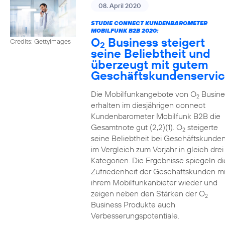
08. April 2020
STUDIE CONNECT KUNDENBAROMETER
MOBILFUNK B2B 2020:
O
Business steigert
Credits: Gettyimages
2
seine Beliebtheit und
überzeugt mit gutem
Geschäftskundenservi
Die Mobilfunkangebote von O
Busine
2
erhalten im diesjährigen connect
Kundenbarometer Mobilfunk B2B die
Gesamtnote gut (2,2)(1). O
steigerte
2
seine Beliebtheit bei Geschäftskunde
im Vergleich zum Vorjahr in gleich drei
Kategorien. Die Ergebnisse spiegeln di
Zufriedenheit der Geschäftskunden mi
ihrem Mobilfunkanbieter wieder und
zeigen neben den Stärken der O
2
Business Produkte auch
Verbesserungspotentiale.