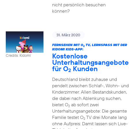
nicht persönlich besuchen
können?
31. März 2020
FERNSEHEN MIT O
TV, LERNSPASS MIT DER K
2
IDOMI KIDS-APP:
Kostenlose
Credits: Kidomi
Unterhaltungsangebote
für O
Kunden
2
Deutschland bleibt zuhause und
pendelt zwischen Schlaf-, Wohn- und
Kinderzimmer. Allen Bestandskunden,
die dabei nach Ablenkung suchen,
bietet O
ab sofort zwei
2
Unterhaltungsangebote: Die gesamte
Familie testet O
TV drei Monate lang
2
ohne Aufpreis: Damit lassen sich Live-