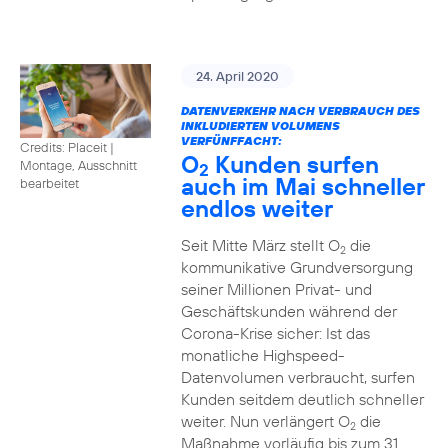
24. April 2020
DATENVERKEHR NACH VERBRAUCH DES
INKLUDIERTEN VOLUMENS
VERFÜNFFACHT:
Credits: Placeit
|
O
Kunden surfen
Montage, Ausschnitt
2
auch im Mai schneller
bearbeitet
endlos weiter
Seit Mitte März stellt O
die
2
kommunikative Grundversorgung
seiner Millionen Privat- und
Geschäftskunden während der
Corona-Krise sicher: Ist das
monatliche Highspeed-
Datenvolumen verbraucht, surfen
Kunden seitdem deutlich schneller
weiter. Nun verlängert O
die
2
Maßnahme vorläufig bis zum 31.