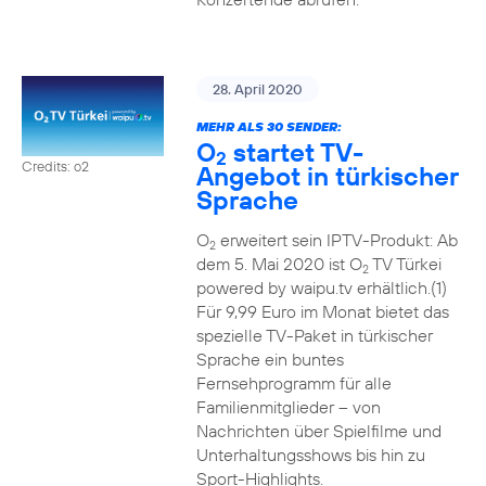
28. April 2020
MEHR ALS 30 SENDER:
O
startet TV-
2
Credits: o2
Angebot in türkischer
Sprache
O
erweitert sein IPTV-Produkt: Ab
2
dem 5. Mai 2020 ist O
TV Türkei
2
powered by waipu.tv erhältlich.(1)
Für 9,99 Euro im Monat bietet das
spezielle TV-Paket in türkischer
Sprache ein buntes
Fernsehprogramm für alle
Familienmitglieder – von
Nachrichten über Spielfilme und
Unterhaltungsshows bis hin zu
Sport-Highlights.