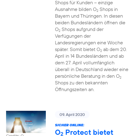
Shops für Kunden – einzige
Ausnahme bilden O
Shops in
2
Bayern und Thüringen. In diesen
beiden Bundesländern öffnen die
O
Shops aufgrund der
2
Verfügungen der
Landesregierungen eine Woche
später. Somit bietet O
ab dem 20.
2
April in 14 Bundesländern und ab
dem 27. April vollumfänglich
überall in Deutschland wieder eine
persönliche Beratung in den O
2
Shops zu den bekannten
Öffnungszeiten an.
09. April 2020
SICHER ONLINE:
O
Protect bietet
2
Credits: O