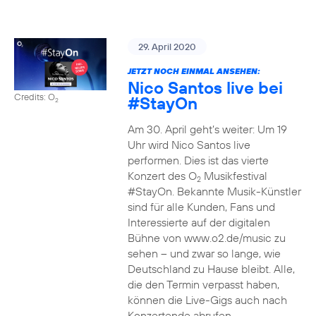
29. April 2020
JETZT NOCH EINMAL ANSEHEN:
Nico Santos live bei
Credits: O
#StayOn
2
Am 30. April geht’s weiter: Um 19
Uhr wird Nico Santos live
performen. Dies ist das vierte
Konzert des O
Musikfestival
2
#StayOn. Bekannte Musik-Künstler
sind für alle Kunden, Fans und
Interessierte auf der digitalen
Bühne von www.o2.de/music zu
sehen – und zwar so lange, wie
Deutschland zu Hause bleibt. Alle,
die den Termin verpasst haben,
können die Live-Gigs auch nach
Konzertende abrufen.