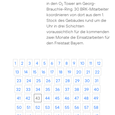
in den O
Tower am Georg-
2
Brauchle-Ring. 30 BRK-Mitarbeiter
koordinieren von dort aus dem 1.
Stock des Gebäudes rund um die
Uhr in drei Schichten
voraussichtlich für die kommenden
zwei Monate die Einsatzarbeiten für
den Freistaat Bayern.
1
2
3
4
5
6
7
8
9
10
11
12
13
14
15
16
17
18
19
20
21
22
23
24
25
26
27
28
29
30
31
32
33
34
35
36
37
38
39
40
41
42
43
44
45
46
47
48
49
50
51
52
53
54
55
56
57
58