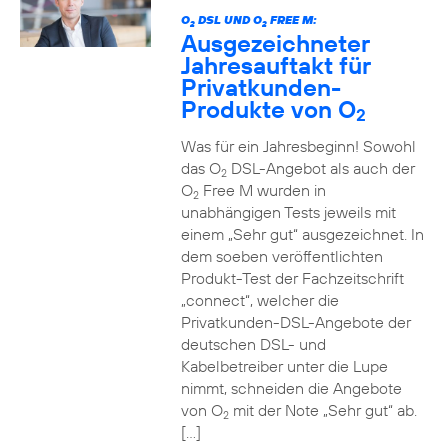
O
DSL UND O
FREE M:
2
2
Ausgezeichneter
Jahresauftakt für
Privatkunden-
Produkte von O
2
Was für ein Jahresbeginn! Sowohl
das O
DSL-Angebot als auch der
2
O
Free M wurden in
2
unabhängigen Tests jeweils mit
einem „Sehr gut“ ausgezeichnet. In
dem soeben veröffentlichten
Produkt-Test der Fachzeitschrift
„connect“, welcher die
Privatkunden-DSL-Angebote der
deutschen DSL- und
Kabelbetreiber unter die Lupe
nimmt, schneiden die Angebote
von O
mit der Note „Sehr gut“ ab.
2
[…]