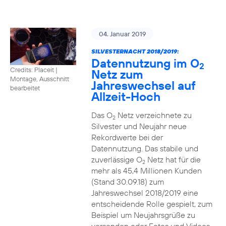
04. Januar 2019
SILVESTERNACHT 2018/2019:
Datennutzung im O
2
Credits: Placeit
|
Netz zum
Montage, Ausschnitt
Jahreswechsel auf
bearbeitet
Allzeit-Hoch
Das O
Netz verzeichnete zu
2
Silvester und Neujahr neue
Rekordwerte bei der
Datennutzung. Das stabile und
zuverlässige O
Netz hat für die
2
mehr als 45,4 Millionen Kunden
(Stand 30.09.18) zum
Jahreswechsel 2018/2019 eine
entscheidende Rolle gespielt, zum
Beispiel um Neujahrsgrüße zu