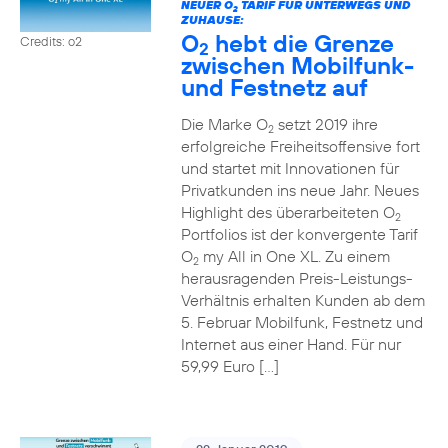
NEUER O
TARIF FÜR UNTERWEGS UND
2
ZUHAUSE:
O
hebt die Grenze
Credits: o2
2
zwischen Mobilfunk-
und Festnetz auf
Die Marke O
setzt 2019 ihre
2
erfolgreiche Freiheitsoffensive fort
und startet mit Innovationen für
Privatkunden ins neue Jahr. Neues
Highlight des überarbeiteten O
2
Portfolios ist der konvergente Tarif
O
my All in One XL. Zu einem
2
herausragenden Preis-Leistungs-
Verhältnis erhalten Kunden ab dem
5. Februar Mobilfunk, Festnetz und
Internet aus einer Hand. Für nur
59,99 Euro […]