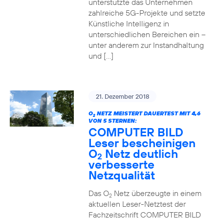
unterstützte das Unternehmen
zahlreiche 5G-Projekte und setzte
Künstliche Intelligenz in
unterschiedlichen Bereichen ein –
unter anderem zur Instandhaltung
und […]
21. Dezember 2018
O
NETZ MEISTERT DAUERTEST MIT 4,6
2
VON 5 STERNEN:
COMPUTER BILD
Leser bescheinigen
O
Netz deutlich
2
verbesserte
Netzqualität
Das O
Netz überzeugte in einem
2
aktuellen Leser-Netztest der
Fachzeitschrift COMPUTER BILD