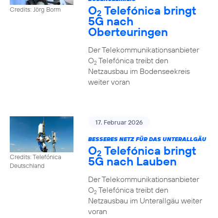
O
Telefónica bringt
Credits: Jörg Borm
2
5G nach
Oberteuringen
Der Telekommunikationsanbieter
O
Telefónica treibt den
2
Netzausbau im Bodenseekreis
weiter voran
17. Februar 2026
BESSERES NETZ FÜR DAS UNTERALLGÄU
O
Telefónica bringt
2
Credits: Telefónica
5G nach Lauben
Deutschland
Der Telekommunikationsanbieter
O
Telefónica treibt den
2
Netzausbau im Unterallgäu weiter
voran