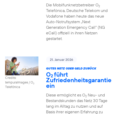
Die Mobilfunknetzbetreiber O
2
Telefónica, Deutsche Telekom und
Vodafone haben heute das neue
Auto-Notrufsystem „Next
Generation Emergency Call“ (NG
eCall) offiziell in ihren Netzen
gestartet.
21. Januar 2026
GUTES NETZ ODER GELD ZURÜCK
O
führt
2
Credits:
Zufriedenheitsgarantie
tempuraImages / O
ein
2
Telefónica
Diese ermöglicht es O
Neu- und
2
Bestandskunden das Netz 30 Tage
lang im Alltag zu nutzen und auf
Basis ihrer eigenen Erfahrung zu