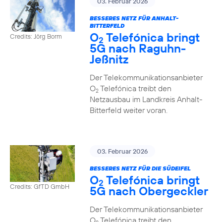
03. Februar 2026
BESSERES NETZ FÜR ANHALT-
BITTERFELD
O
Telefónica bringt
Credits: Jörg Borm
2
5G nach Raguhn-
Jeßnitz
Der Telekommunikationsanbieter
O
Telefónica treibt den
2
Netzausbau im Landkreis Anhalt-
Bitterfeld weiter voran.
03. Februar 2026
BESSERES NETZ FÜR DIE SÜDEIFEL
O
Telefónica bringt
2
Credits: GfTD GmbH
5G nach Obergeckler
Der Telekommunikationsanbieter
O
Telefónica treibt den