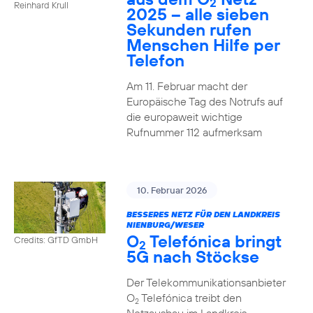
2
Reinhard Krull
2025 – alle sieben
Sekunden rufen
Menschen Hilfe per
Telefon
Am 11. Februar macht der
Europäische Tag des Notrufs auf
die europaweit wichtige
Rufnummer 112 aufmerksam
10. Februar 2026
BESSERES NETZ FÜR DEN LANDKREIS
NIENBURG/WESER
O
Telefónica bringt
Credits: GfTD GmbH
2
5G nach Stöckse
Der Telekommunikationsanbieter
O
Telefónica treibt den
2