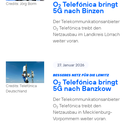
O
Telefónica bringt
Credits: Jörg Borm
2
5G nach Binzen
Der Telekommunikationsanbieter
O
Telefónica treibt den
2
Netzausbau im Landkreis Lörrach
weiter voran.
27. Januar 2026
BESSERES NETZ FÜR DIE LEWITZ
O
Telefónica bringt
2
Credits: Telefónica
5G nach Banzkow
Deutschland
Der Telekommunikationsanbieter
O
Telefónica treibt den
2
Netzausbau in Mecklenburg-
Vorpommern weiter voran.