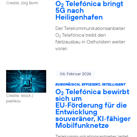
O
Telefónica bringt
Credits: Jörg Borm
2
5G nach
Heiligenhafen
Der Telekommunikationsanbieter
O
Telefónica treibt den
2
Netzausbau in Ostholstein weiter
voran
06. Februar 2026
EUROPÄISCH, EFFIZIENT, INTELLIGENT
O
Telefónica bewirbt
2
Credits: istock /
sich um
peshkov
EU‑Förderung für die
Entwicklung
souveräner, KI‑fähiger
Mobilfunknetze
Telekommunikationsanbieter leitet