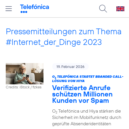
Pressemitteilungen zum Thema
#Internet_der_Dinge 2023
19. Februar 2026
O
TELEFÓNICA STARTET BRANDED CALL-
2
LÖSUNG VON HIYA
Verifizierte Anrufe
Credits: iStock / fizkes
schützen Millionen
Kunden vor Spam
O
Telefónica und Hiya stärken die
2
Sicherheit im Mobilfunknetz durch
geprüfte Absenderidentitäten