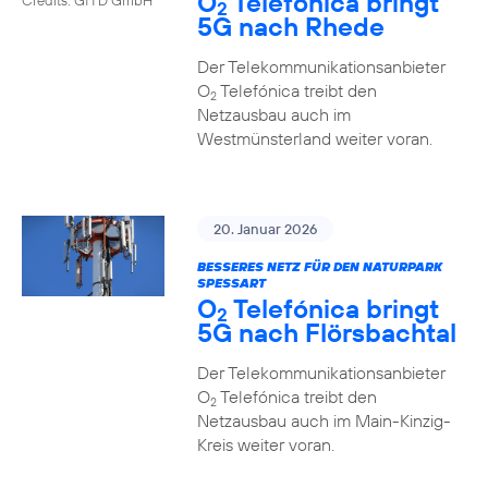
O
Telefónica bringt
2
5G nach Rhede
Der Telekommunikationsanbieter
O
Telefónica treibt den
2
Netzausbau auch im
Westmünsterland weiter voran.
20. Januar 2026
BESSERES NETZ FÜR DEN NATURPARK
SPESSART
O
Telefónica bringt
2
5G nach Flörsbachtal
Der Telekommunikationsanbieter
O
Telefónica treibt den
2
Netzausbau auch im Main-Kinzig-
Kreis weiter voran.