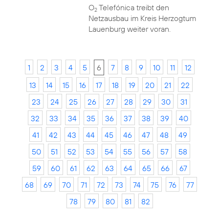
O
Telefónica treibt den
2
Netzausbau im Kreis Herzogtum
Lauenburg weiter voran.
1
2
3
4
5
6
7
8
9
10
11
12
13
14
15
16
17
18
19
20
21
22
23
24
25
26
27
28
29
30
31
32
33
34
35
36
37
38
39
40
41
42
43
44
45
46
47
48
49
50
51
52
53
54
55
56
57
58
59
60
61
62
63
64
65
66
67
68
69
70
71
72
73
74
75
76
77
78
79
80
81
82