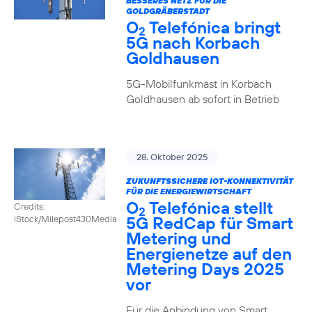
BESSERES NETZ FÜR DIE
GOLDGRÄBERSTADT
O
Telefónica bringt
2
5G nach Korbach
Goldhausen
5G-Mobilfunkmast in Korbach
Goldhausen ab sofort in Betrieb
28. Oktober 2025
ZUKUNFTSSICHERE IOT-KONNEKTIVITÄT
FÜR DIE ENERGIEWIRTSCHAFT
O
Telefónica stellt
Credits:
2
5G RedCap für Smart
iStock/Milepost430Media
Metering und
Energienetze auf den
Metering Days 2025
vor
Für die Anbindung von Smart