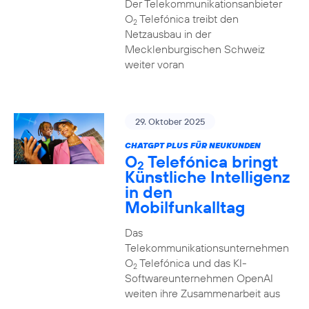
Der Telekommunikationsanbieter
O
Telefónica treibt den
2
Netzausbau in der
Mecklenburgischen Schweiz
weiter voran
29. Oktober 2025
CHATGPT PLUS FÜR NEUKUNDEN
O
Telefónica bringt
2
Künstliche Intelligenz
in den
Mobilfunkalltag
Das
Telekommunikationsunternehmen
O
Telefónica und das KI-
2
Softwareunternehmen OpenAI
weiten ihre Zusammenarbeit aus