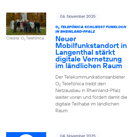
06. November 2025
O
TELEFÓNICA SCHLIESST FUNKLOCH I
2
N RHEINLAND-PFALZ
Neuer
Credits: O
Telefónica
2
Mobilfunkstandort in
Langenthal stärkt
digitale Vernetzung
im ländlichen Raum
Der Telekommunikationsanbieter
O
Telefónica treibt den
2
Netzausbau in Rheinland-Pfalz
weiter voran und fördert damit die
digitale Teilhabe im ländlichen
Raum.
04. November 2025