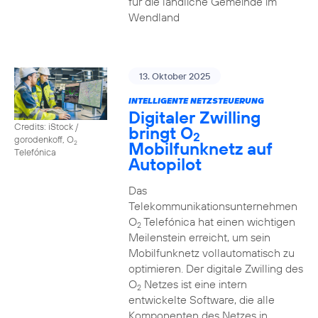
für die ländliche Gemeinde im
Wendland
13. Oktober 2025
INTELLIGENTE NETZSTEUERUNG
Digitaler Zwilling
Credits: iStock /
bringt O
2
gorodenkoff, O
Mobilfunknetz auf
2
Telefónica
Autopilot
Das
Telekommunikationsunternehmen
O
Telefónica hat einen wichtigen
2
Meilenstein erreicht, um sein
Mobilfunknetz vollautomatisch zu
optimieren. Der digitale Zwilling des
O
Netzes ist eine intern
2
entwickelte Software, die alle
Komponenten des Netzes in