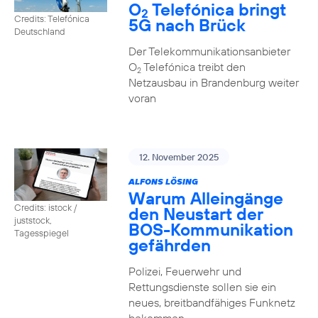
O
Telefónica bringt
2
Credits: Telefónica
5G nach Brück
Deutschland
Der Telekommunikationsanbieter
O
Telefónica treibt den
2
Netzausbau in Brandenburg weiter
voran
12. November 2025
ALFONS LÖSING
Warum Alleingänge
Credits: istock /
den Neustart der
juststock,
BOS-Kommunikation
Tagesspiegel
gefährden
Polizei, Feuerwehr und
Rettungsdienste sollen sie ein
neues, breitbandfähiges Funknetz