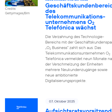
Geschäftskundenberei
Credits:
des
Gettyimages/Bim
Telekommunikations­
unternehmens O
2
Telefónica wächst
Die Verzahnung des Technologie-
Bereichs mit der Geschäftskundenspa
„O
Business” zahlt sich aus: Das
2
Telekommunikationsunternehmen O
2
Telefónica vermeldet neun Monate n
der Verschmelzung der Einheiten
mehrere Neukundenzugänge sowie
neue ambitionierte
Digitalisierungsprojekte.
07. Oktober 2025
Aufsichtsratsvorsitzend