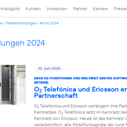
haltigkeit
Kunden
Investoren
Partner
Karriere
Presse
ws
Pressemitteilungen
Archiv 2024
ilungen 2024
10. Juni 2024
NEUE 5G-FUNKTIONEN UND WELTWEIT ERSTES SOFTW
BETRIEB:
O
Telefónica und Ericsson e
2
Partnerschaft
O
Telefónica und Ericsson verlängern ihre Par
2
Kernnetzes. O
Telefónica setzt im Kernnetz be
2
Kernnetz von Ericsson. Heute ist das Kernnetz
verantwortlich, alle Mobilfunksignale der rund