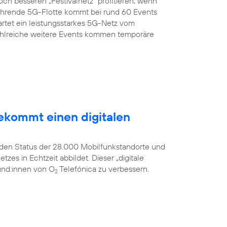
h besseren „Festivalnetz“ profitieren, wenn
 fahrende 5G-Flotte kommt bei rund 60 Events
rtet ein leistungsstarkes 5G-Netz vom
zahlreiche weitere Events kommen temporäre
ekommt einen digitalen
s den Status der 28.000 Mobilfunkstandorte und
es in Echtzeit abbildet. Dieser „digitale
Kund:innen von O
Telefónica zu verbessern.
2