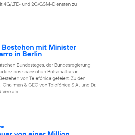
it 4G/LTE- und 2G/GSM-Diensten zu
s Bestehen mit Minister
rro in Berlin
eutschen Bundestages, der Bundesregierung
sidenz des spanischen Botschafters in
Bestehen von Telefónica gefeiert. Zu den
, Chairman & CEO von Telefónica S.A., und Dr.
d Verkehr.
D:
uer von einer Million