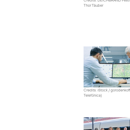
Thor Täuber
Credits: iStock / gorodenko
Telefónica)