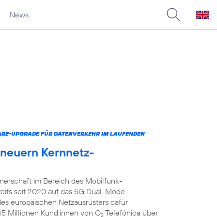
News
ARE-UPGRADE FÜR DATENVERKEHR IM LAUFENDEN
rneuern Kernnetz-
tnerschaft im Bereich des Mobilfunk-
reits seit 2020 auf das 5G Dual-Mode-
 des europäischen Netzausrüsters dafür
 45 Millionen Kund:innen von O
Telefónica über
2