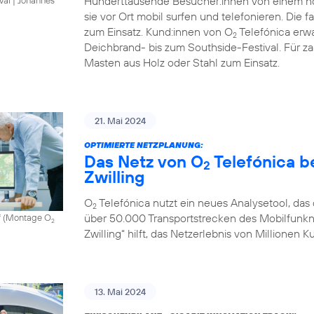
Hunderttausende Besucher:innen von einem noc
sie vor Ort mobil surfen und telefonieren. Die
zum Einsatz. Kund:innen von O
Telefónica erwa
2
Deichbrand- bis zum Southside-Festival. Für 
Masten aus Holz oder Stahl zum Einsatz.
21. Mai 2024
OPTIMIERTE NETZPLANUNG:
Das Netz von O
Telefónica b
2
Zwilling
O
Telefónica nutzt ein neues Analysetool, da
2
über 50.000 Transportstrecken des Mobilfunknetz
ff (Montage O
2
Zwilling“ hilft, das Netzerlebnis von Millionen 
13. Mai 2024