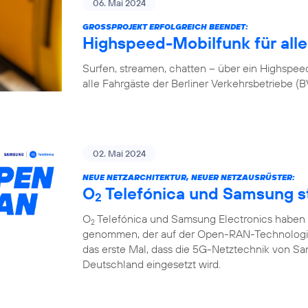
06. Mai 2024
GROSSPROJEKT ERFOLGREICH BEENDET:
Highspeed-Mobilfunk für alle
Surfen, streamen, chatten – über ein Highspeed-
alle Fahrgäste der Berliner Verkehrsbetriebe (
02. Mai 2024
NEUE NETZARCHITEKTUR, NEUER NETZAUSRÜSTER:
O
Telefónica und Samsung 
2
O
Telefónica und Samsung Electronics haben d
2
genommen, der auf der Open-RAN-Technologie u
das erste Mal, dass die 5G-Netztechnik von S
Deutschland eingesetzt wird.