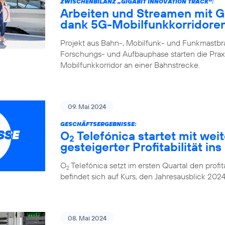
ZWISCHENBILANZ „GIGABIT INNOVATION TRACK“:
Arbeiten und Streamen mit G
dank 5G-Mobilfunkkorridoren
Projekt aus Bahn-, Mobilfunk- und Funkmastbra
Forschungs- und Aufbauphase starten die Prax
Mobilfunkkorridor an einer Bahnstrecke.
09. Mai 2024
GESCHÄFTSERGEBNISSE:
O
Telefónica startet mit w
2
gesteigerter Profitabilität i
O
Telefónica setzt im ersten Quartal den prof
2
befindet sich auf Kurs, den Jahresausblick 202
08. Mai 2024