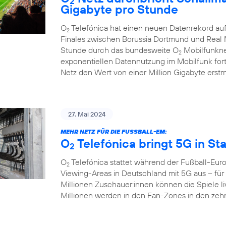
2
Gigabyte pro Stunde
O
Telefónica hat einen neuen Datenrekord au
2
Finales zwischen Borussia Dortmund und Real M
Stunde durch das bundesweite O
Mobilfunknet
2
exponentiellen Datennutzung im Mobilfunk fort.
Netz den Wert von einer Million Gigabyte erstm
27. Mai 2024
MEHR NETZ FÜR DIE FUSSBALL-EM:
O
Telefónica bringt 5G in St
2
O
Telefónica stattet während der Fußball-Eur
2
Viewing-Areas in Deutschland mit 5G aus – für 
Millionen Zuschauer:innen können die Spiele li
Millionen werden in den Fan-Zones in den zehn