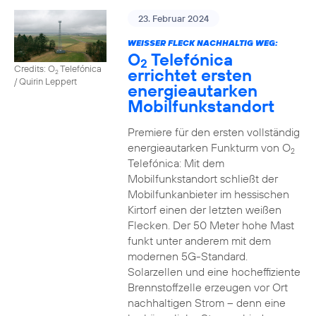
23. Februar 2024
WEISSER FLECK NACHHALTIG WEG:
O
Telefónica
2
Credits: O
Telefónica
errichtet ersten
2
/ Quirin Leppert
energieautarken
Mobilfunkstandort
Premiere für den ersten vollständig
energieautarken Funkturm von O
2
Telefónica: Mit dem
Mobilfunkstandort schließt der
Mobilfunkanbieter im hessischen
Kirtorf einen der letzten weißen
Flecken. Der 50 Meter hohe Mast
funkt unter anderem mit dem
modernen 5G-Standard.
Solarzellen und eine hocheffiziente
Brennstoffzelle erzeugen vor Ort
nachhaltigen Strom – denn eine