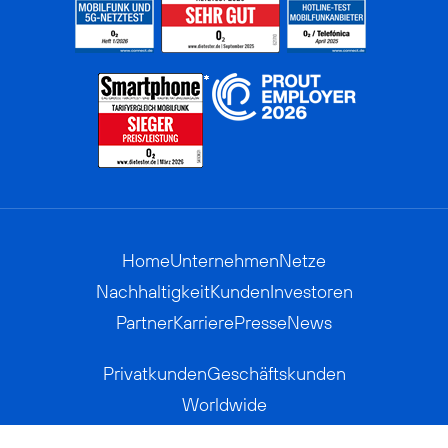
Home
Unternehmen
Netze
Nachhaltigkeit
Kunden
Investoren
Partner
Karriere
Presse
News
Privatkunden
Geschäftskunden
Worldwide