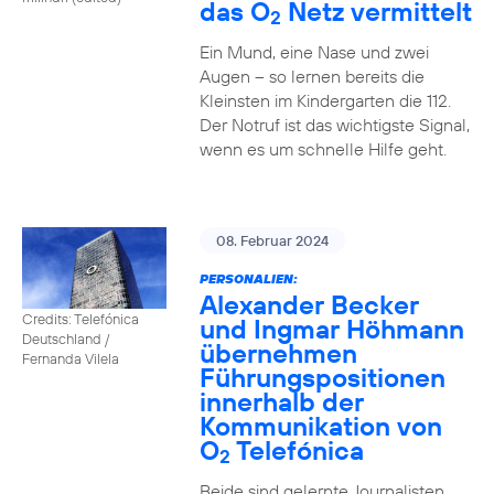
das O
Netz vermittelt
2
Ein Mund, eine Nase und zwei
Augen – so lernen bereits die
Kleinsten im Kindergarten die 112.
Der Notruf ist das wichtigste Signal,
wenn es um schnelle Hilfe geht.
08. Februar 2024
PERSONALIEN:
Alexander Becker
Credits: Telefónica
und Ingmar Höhmann
Deutschland /
übernehmen
Fernanda Vilela
Führungspositionen
innerhalb der
Kommunikation von
O
Telefónica
2
Beide sind gelernte Journalisten