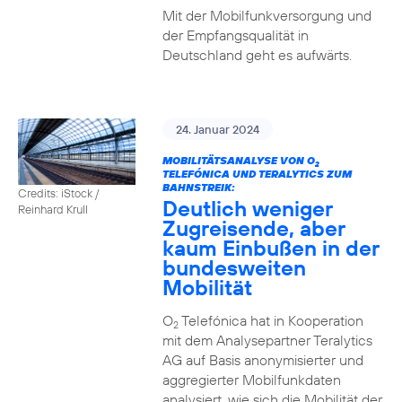
Mit der Mobilfunkversorgung und
der Empfangsqualität in
Deutschland geht es aufwärts.
24. Januar 2024
MOBILITÄTSANALYSE VON O
2
TELEFÓNICA UND TERALYTICS ZUM
BAHNSTREIK:
Credits: iStock /
Deutlich weniger
Reinhard Krull
Zugreisende, aber
kaum Einbußen in der
bundesweiten
Mobilität
O
Telefónica hat in Kooperation
2
mit dem Analysepartner Teralytics
AG auf Basis anonymisierter und
aggregierter Mobilfunkdaten
analysiert, wie sich die Mobilität der