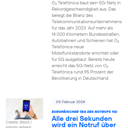
O
Telefónica baut sein 5G-Netz in
2
Rekordgeschwindigkeit aus. Das
belegt die Bilanz des
Telekommunikationsunternehmens
für das Jahr 2023. Auf mehr als
14.000 Kilometern Bundesstraßen,
Autobahnen und Schienen hat O
2
Telefónica neue
Mobilfunkstandorte errichtet oder
für 5G ausgebaut. Bereits heute
erreicht das 5G-Netz von O
2
Telefónica rund 95 Prozent der
Bevölkerung in Deutschland.
09. Februar 2024
EUROPÄISCHER TAG DES NOTRUFS 112:
Alle drei Sekunden
Credits: iStock /
wird ein Notruf über
milindri (edited)