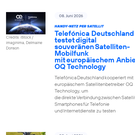
08. Juni 2026
HANDY-NETZ PER SATELLIT
Telefónica Deutschland
Credits: iStock /
testet digital
imaginima, Delmaine
souveränen Satelliten-
Donson
Mobilfunk
mit europäischem Anbie
OQ Technology
Telefónica Deutschland kooperiert mit
europäischem Satellitenbetreiber OQ
Technology, um
die direkte Verbindung zwischen Satell
Smartphones für Telefonie
und Internetdienste zu testen