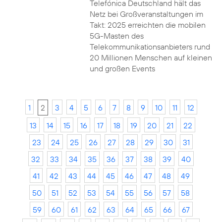
Telefónica Deutschland hält das
Netz bei Großveranstaltungen im
Takt: 2025 erreichten die mobilen
5G-Masten des
Telekommunikationsanbieters rund
20 Millionen Menschen auf kleinen
und großen Events
1
2
3
4
5
6
7
8
9
10
11
12
13
14
15
16
17
18
19
20
21
22
23
24
25
26
27
28
29
30
31
32
33
34
35
36
37
38
39
40
41
42
43
44
45
46
47
48
49
50
51
52
53
54
55
56
57
58
59
60
61
62
63
64
65
66
67