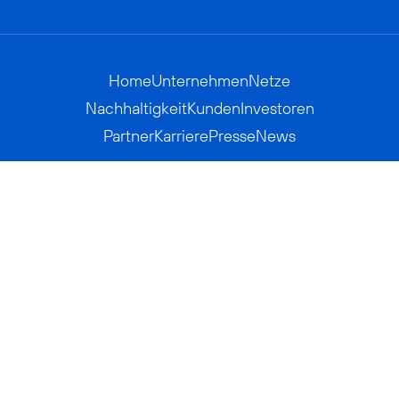
Home
Unternehmen
Netze
Nachhaltigkeit
Kunden
Investoren
Partner
Karriere
Presse
News
Privatkunden
Geschäftskunden
Worldwide
BASECAMP
AGB
Kontakt
ElektroG / BattG
Datenschutz
Hinweisgeberverfahren
Jugendschutz
Barrierefreiheit
Impressum