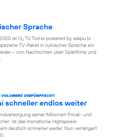
kischer Sprache
2020 ist O
TV Türkei powered by waipu.tv
2
 spezielle TV-Paket in türkischer Sprache ein
ieder – von Nachrichten über Spielfilme und
.
N VOLUMENS VERFÜNFFACHT:
 schneller endlos weiter
dversorgung seiner Millionen Privat- und
her: Ist das monatliche Highspeed-
m deutlich schneller weiter. Nun verlängert
0.