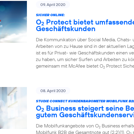
09. April 2020
SICHER ONLINE:
O
Protect bietet umfassende
2
Geschäftskunden
Die Kommunikation über Social Media, Chats- 
Arbeiten von zu Hause sind in der aktuellen L
ist es für Privat- wie Geschäftskunden einen 
zu haben, um sicher Surfen und Arbeiten zu k
gemeinsam mit McAfee bietet O
Protect Sicher
2
08. April 2020
STUDIE CONNECT KUNDENBAROMETER MOBILFUNK B2B
O
Business steigert seine Be
2
gutem Geschäftskundenserv
Die Mobilfunkangebote von O
Business erhal
2
Mobilfunk B2B die Gesamtnote gut (2,2)(1). O
s
2