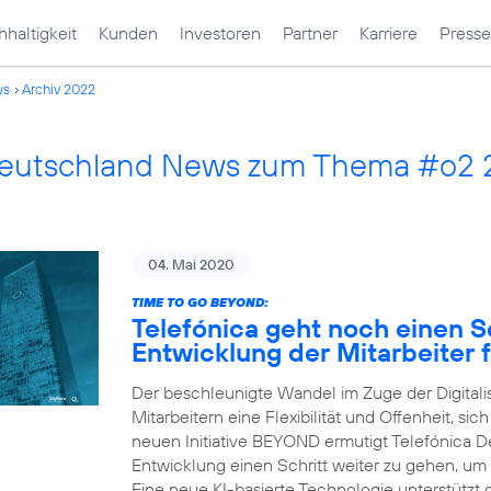
haltigkeit
Kunden
Investoren
Partner
Karriere
Presse
ws
Archiv 2022
Deutschland News zum Thema #o2
04. Mai 2020
TIME TO GO BEYOND:
Telefónica geht noch einen Sc
Entwicklung der Mitarbeiter f
Der beschleunigte Wandel im Zuge der Digital
Mitarbeitern eine Flexibilität und Offenheit, sic
neuen Initiative BEYOND ermutigt Telefónica Deu
Entwicklung einen Schritt weiter zu gehen, um
Eine neue KI-basierte Technologie unterstützt