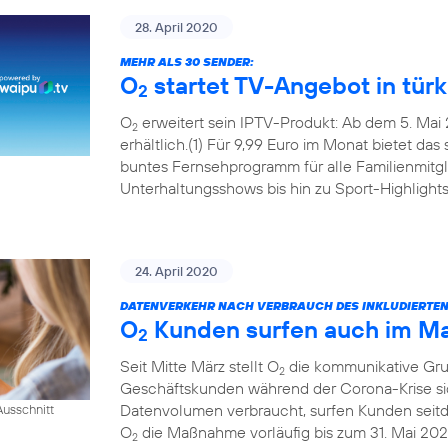
28. April 2020
MEHR ALS 30 SENDER:
O
startet TV-Angebot in tür
2
O
erweitert sein IPTV-Produkt: Ab dem 5. Mai 
2
erhältlich.(1) Für 9,99 Euro im Monat bietet das
buntes Fernsehprogramm für alle Familienmitgl
Unterhaltungsshows bis hin zu Sport-Highlights
24. April 2020
DATENVERKEHR NACH VERBRAUCH DES INKLUDIERTE
O
Kunden surfen auch im Mai
2
Seit Mitte März stellt O
die kommunikative Grun
2
Geschäftskunden während der Corona-Krise sic
Datenvolumen verbraucht, surfen Kunden seitde
usschnitt
O
die Maßnahme vorläufig bis zum 31. Mai 202
2