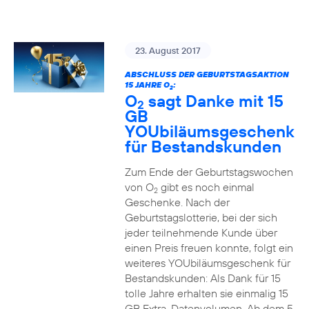
23. August 2017
ABSCHLUSS DER GEBURTSTAGSAKTION
15 JAHRE O
:
2
O
sagt Danke mit 15
2
GB
YOUbiläumsgeschenk
für Bestandskunden
Zum Ende der Geburtstagswochen
von O
gibt es noch einmal
2
Geschenke. Nach der
Geburtstagslotterie, bei der sich
jeder teilnehmende Kunde über
einen Preis freuen konnte, folgt ein
weiteres YOUbiläumsgeschenk für
Bestandskunden: Als Dank für 15
tolle Jahre erhalten sie einmalig 15
GB Extra-Datenvolumen. Ab dem 5.