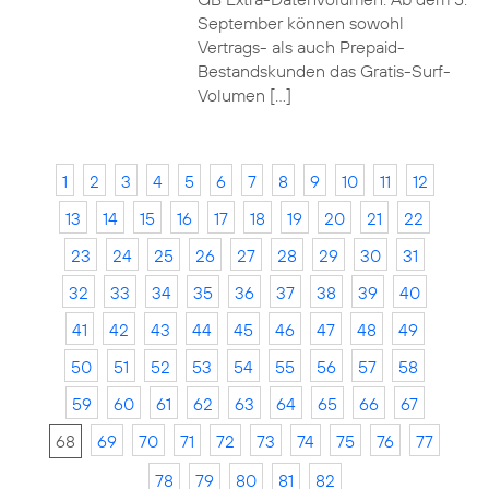
September können sowohl
Vertrags- als auch Prepaid-
Bestandskunden das Gratis-Surf-
Volumen […]
1
2
3
4
5
6
7
8
9
10
11
12
13
14
15
16
17
18
19
20
21
22
23
24
25
26
27
28
29
30
31
32
33
34
35
36
37
38
39
40
41
42
43
44
45
46
47
48
49
50
51
52
53
54
55
56
57
58
59
60
61
62
63
64
65
66
67
68
69
70
71
72
73
74
75
76
77
78
79
80
81
82