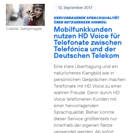
12. September 2017
HERVORRAGENDE SPRACHQUALITÄT
ÜBER NETZGRENZEN HINWEG:
Mobilfunkkunden
Credits: Gettyimages
nutzen HD Voice für
Telefonate zwischen
Telefónica und der
Deutschen Telekom
Eine klare Übertragung und ein
natürlicheres Klangbild wie in
persönlichen Gesprächen machen
Telefonate mit HD Voice zu einer
wahren Freude. Denn durch HD
Voice telefonieren Kunden mit
einer hervorragenden
Sprachqualität. Bisher konnte
dieser Service größtenteils nur
innerhalb der eigenen Netze
verwendet werden. Ab sofort