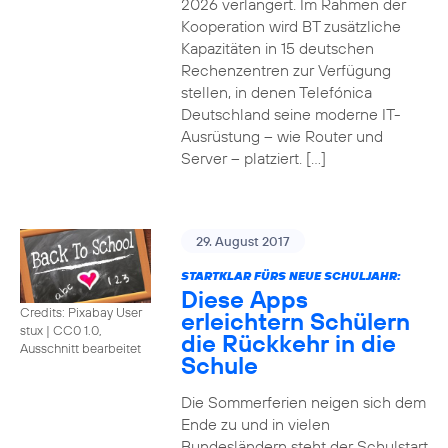
2026 verlängert. Im Rahmen der
Kooperation wird BT zusätzliche
Kapazitäten in 15 deutschen
Rechenzentren zur Verfügung
stellen, in denen Telefónica
Deutschland seine moderne IT-
Ausrüstung – wie Router und
Server – platziert. […]
29. August 2017
STARTKLAR FÜRS NEUE SCHULJAHR:
Diese Apps
Credits: Pixabay User
erleichtern Schülern
stux
|
CC0 1.0,
die Rückkehr in die
Ausschnitt bearbeitet
Schule
Die Sommerferien neigen sich dem
Ende zu und in vielen
Bundesländern steht der Schulstart