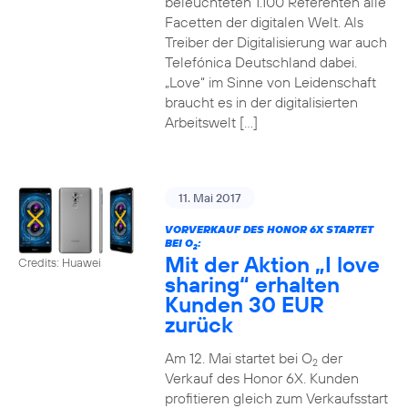
beleuchteten 1.100 Referenten alle
Facetten der digitalen Welt. Als
Treiber der Digitalisierung war auch
Telefónica Deutschland dabei.
„Love“ im Sinne von Leidenschaft
braucht es in der digitalisierten
Arbeitswelt […]
11. Mai 2017
VORVERKAUF DES HONOR 6X STARTET
BEI O
:
2
Mit der Aktion „I love
Credits: Huawei
sharing“ erhalten
Kunden 30 EUR
zurück
Am 12. Mai startet bei O
der
2
Verkauf des Honor 6X. Kunden
profitieren gleich zum Verkaufsstart