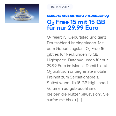
15. Mai 2017
GEBURTSTAGSAKTION ZU 15 JAHREN O
:
2
O
Free 15 mit 15 GB
2
für nur 29,99 Euro
O
feiert 15. Geburtstag und ganz
2
Deutschland ist eingeladen. Mit
dem Geburtstagstarif O
Free 15
2
gibt es für Neukunden 15 GB
Highspeed-Datenvolumen für nur
29,99 Euro im Monat. Damit bietet
O
praktisch unbegrenzte mobile
2
Freiheit zum Sensationspreis.
Selbst wenn die 15 GB Highspeed-
Volumen aufgebraucht sind,
bleiben die Nutzer „always on“. Sie
surfen mit bis zu […]