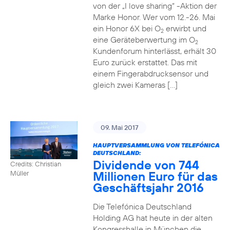
von der „I love sharing“ -Aktion der
Marke Honor. Wer vom 12.-26. Mai
ein Honor 6X bei O
erwirbt und
2
eine Geräteberwertung im O
2
Kundenforum hinterlässt, erhält 30
Euro zurück erstattet. Das mit
einem Fingerabdrucksensor und
gleich zwei Kameras […]
09. Mai 2017
HAUPTVERSAMMLUNG VON TELEFÓNICA
DEUTSCHLAND:
Dividende von 744
Credits: Christian
Millionen Euro für das
Müller
Geschäftsjahr 2016
Die Telefónica Deutschland
Holding AG hat heute in der alten
Kongresshalle in München die