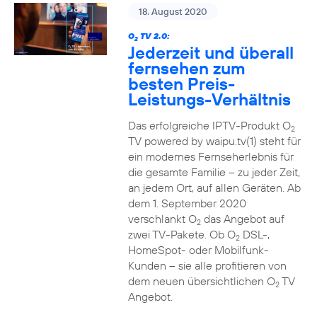
18. August 2020
O
TV 2.0:
2
Jederzeit und überall
fernsehen zum
besten Preis-
Leistungs-Verhältnis
Das erfolgreiche IPTV-Produkt O
2
TV powered by waipu.tv(1) steht für
ein modernes Fernseherlebnis für
die gesamte Familie – zu jeder Zeit,
an jedem Ort, auf allen Geräten. Ab
dem 1. September 2020
verschlankt O
das Angebot auf
2
zwei TV-Pakete. Ob O
DSL-,
2
HomeSpot- oder Mobilfunk-
Kunden – sie alle profitieren von
dem neuen übersichtlichen O
TV
2
Angebot.