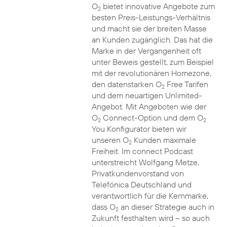
O
bietet innovative Angebote zum
2
besten Preis-Leistungs-Verhältnis
und macht sie der breiten Masse
an Kunden zugänglich. Das hat die
Marke in der Vergangenheit oft
unter Beweis gestellt, zum Beispiel
mit der revolutionären Homezone,
den datenstarken O
Free Tarifen
2
und dem neuartigen Unlimited-
Angebot. Mit Angeboten wie der
O
Connect-Option und dem O
2
2
You Konfigurator bieten wir
unseren O
Kunden maximale
2
Freiheit. Im connect Podcast
unterstreicht Wolfgang Metze,
Privatkundenvorstand von
Telefónica Deutschland und
verantwortlich für die Kernmarke,
dass O
an dieser Strategie auch in
2
Zukunft festhalten wird – so auch