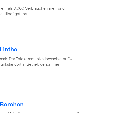
 mehr als 3.000 Verbraucherinnen und
 Hilde“ geführt
Linthe
mark: Der Telekommunikationsanbieter O
2
lfunkstandort in Betrieb genommen
 Borchen