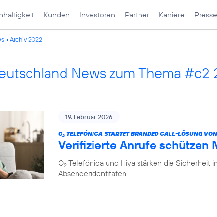
haltigkeit
Kunden
Investoren
Partner
Karriere
Presse
ws
Archiv 2022
Deutschland News zum Thema #o2
19. Februar 2026
O
TELEFÓNICA STARTET BRANDED CALL-LÖSUNG VON
2
Verifizierte Anrufe schützen
O
Telefónica und Hiya stärken die Sicherheit 
2
Absenderidentitäten