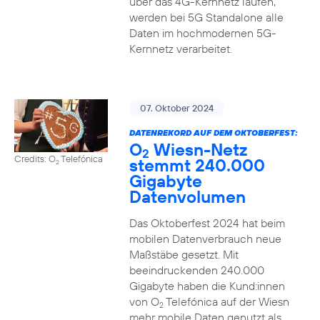
über das 4G-Kernnetz laufen,
werden bei 5G Standalone alle
Daten im hochmodernen 5G-
Kernnetz verarbeitet.
07. Oktober 2024
DATENREKORD AUF DEM OKTOBERFEST:
O
Wiesn-Netz
2
Credits: O
Telefónica
stemmt 240.000
2
Gigabyte
Datenvolumen
Das Oktoberfest 2024 hat beim
mobilen Datenverbrauch neue
Maßstäbe gesetzt. Mit
beeindruckenden 240.000
Gigabyte haben die Kund:innen
von O
Telefónica auf der Wiesn
2
mehr mobile Daten genutzt als