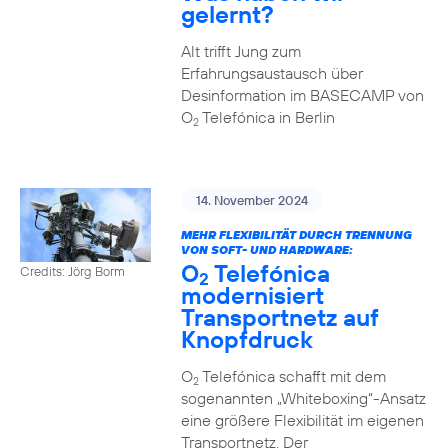
gelernt?
Alt trifft Jung zum
Erfahrungsaustausch über
Desinformation im BASECAMP von
O
Telefónica in Berlin
2
14. November 2024
MEHR FLEXIBILITÄT DURCH TRENNUNG
VON SOFT- UND HARDWARE:
O
Telefónica
Credits: Jörg Borm
2
modernisiert
Transportnetz auf
Knopfdruck
O
Telefónica schafft mit dem
2
sogenannten „Whiteboxing“-Ansatz
eine größere Flexibilität im eigenen
Transportnetz. Der