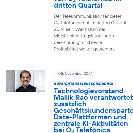
2
dritten Quartal
Der Telekommunikationsanbieter
O
Telefónica hat im dritten Quartal
2
2024 sein Wachstum bei
Mobilfunkvertragskund:innen
beschleunigt und seine
Profitabilität weiter gesteigert.
05. November 2024
AUFSICHTSRATSENTSCHEIDUNG:
Technologievorstand
Mallik Rao verantwortet
zusätzlich
Geschäftskundensparte
Data-Plattformen und
zentrale KI-Aktivitäten
bei O
Telefónica
2