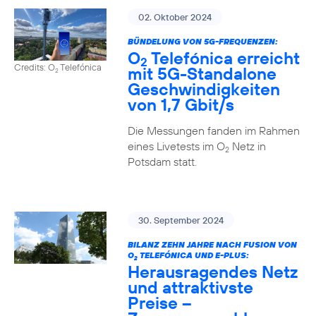
02. Oktober 2024
BÜNDELUNG VON 5G-FREQUENZEN:
O
Telefónica erreicht
2
Credits: O
Telefónica
mit 5G-Standalone
2
Geschwindigkeiten
von 1,7 Gbit/s
Die Messungen fanden im Rahmen
eines Livetests im O
Netz in
2
Potsdam statt.
30. September 2024
BILANZ ZEHN JAHRE NACH FUSION VON
O
TELEFÓNICA UND E-PLUS:
2
Herausragendes Netz
und attraktivste
Preise –