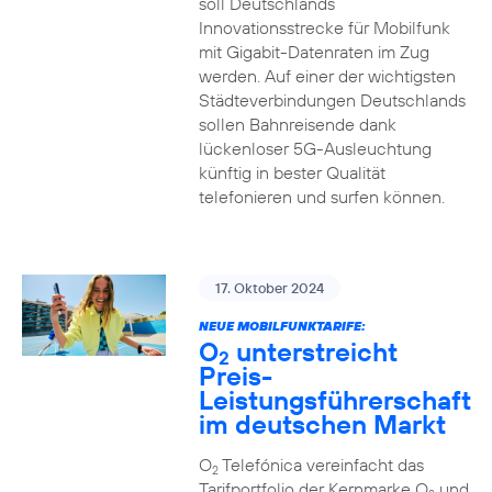
soll Deutschlands
Innovationsstrecke für Mobilfunk
mit Gigabit-Datenraten im Zug
werden. Auf einer der wichtigsten
Städteverbindungen Deutschlands
sollen Bahnreisende dank
lückenloser 5G-Ausleuchtung
künftig in bester Qualität
telefonieren und surfen können.
17. Oktober 2024
NEUE MOBILFUNKTARIFE:
O
unterstreicht
2
Preis-
Leistungsführerschaft
im deutschen Markt
O
Telefónica vereinfacht das
2
Tarifportfolio der Kernmarke O
und