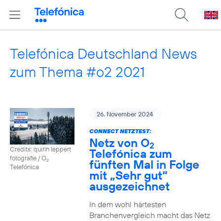
Telefónica Deutschland News
zum Thema #o2 2021
26. November 2024
CONNECT NETZTEST:
Netz von O
2
Credits: quirin leppert
Telefónica zum
fotografie / O
fünften Mal in Folge
2
Telefónica
mit „Sehr gut“
ausgezeichnet
In dem wohl härtesten
Branchenvergleich macht das Netz