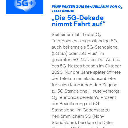
FÜNF FAKTEN ZUM 5G-JUBILÄUM VON O
2
TELEFÓNICA:
„Die 5G-Dekade
nimmt Fahrt auf“
Seit einem Jahr bietet O
2
Telefónica das eigenständige 5G,
auch bekannt als 5G-Standalone
(5G SA) oder „5G Plus“, im
gesamten 5G-Netz an. Der Aufbau
des 5G-Netzes begann im Oktober
2020. Nur drei Jahre später öffnete
der Telekommunikationsanbieter
für seine Kund:innen den Zugang
zu 5G Standalone. Heute versorgt
O
Telefónica bereits 96 Prozent
2
der Bevölkerung mit 5G
Standalone. Im Gegensatz zu
herkömmlichem 5G (Non-
Standalone), bei dem die Daten