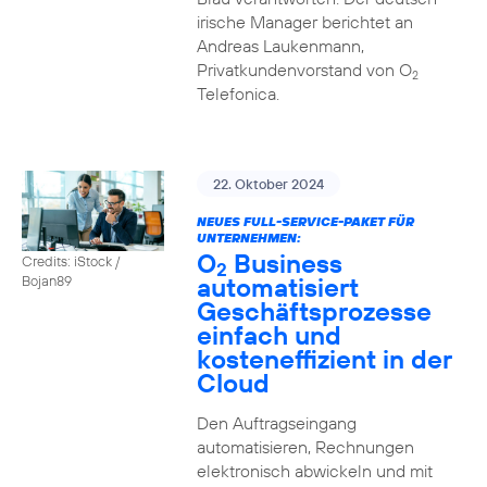
irische Manager berichtet an
Andreas Laukenmann,
Privatkundenvorstand von O
2
Telefonica.
22. Oktober 2024
NEUES FULL-SERVICE-PAKET FÜR
UNTERNEHMEN:
O
Business
Credits: iStock /
2
automatisiert
Bojan89
Geschäftsprozesse
einfach und
kosteneffizient in der
Cloud
Den Auftragseingang
automatisieren, Rechnungen
elektronisch abwickeln und mit