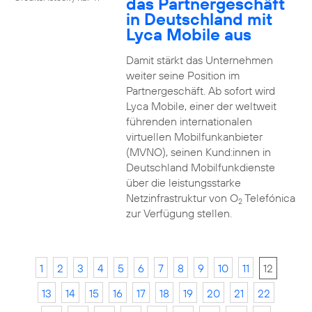
das Partnergeschäft
in Deutschland mit
Lyca Mobile aus
Damit stärkt das Unternehmen
weiter seine Position im
Partnergeschäft. Ab sofort wird
Lyca Mobile, einer der weltweit
führenden internationalen
virtuellen Mobilfunkanbieter
(MVNO), seinen Kund:innen in
Deutschland Mobilfunkdienste
über die leistungsstarke
Netzinfrastruktur von O
Telefónica
2
zur Verfügung stellen.
1
2
3
4
5
6
7
8
9
10
11
12
13
14
15
16
17
18
19
20
21
22