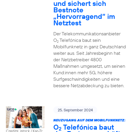
und sichert sich
Bestnote
„Hervorragend“ im
Netztest
Der Telekommunikationsanbieter
O
Telefónica baut sein
2
Mobilfunknetz in ganz Deutschland
weiter aus. Seit Jahresbeginn hat
der Netzbetreiber 4800
Maßnahmen umgesetzt, um seinen
Kund:innen mehr 5G, höhere
Surfgeschwindigkeiten und eine
bessere Netzabdeckung zu bieten.
25. September 2024
NEUZUGANG AUF DEM MOBILFUNKNETZ:
O
Telefónica baut
2
Credits: istock / Kar-Tr