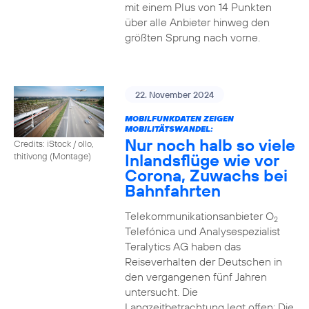
mit einem Plus von 14 Punkten
über alle Anbieter hinweg den
größten Sprung nach vorne.
22. November 2024
MOBILFUNKDATEN ZEIGEN
MOBILITÄTSWANDEL:
Nur noch halb so viele
Credits: iStock / ollo,
Inlandsflüge wie vor
thitivong (Montage)
Corona, Zuwachs bei
Bahnfahrten
Telekommunikationsanbieter O
2
Telefónica und Analysespezialist
Teralytics AG haben das
Reiseverhalten der Deutschen in
den vergangenen fünf Jahren
untersucht. Die
Langzeitbetrachtung legt offen: Die