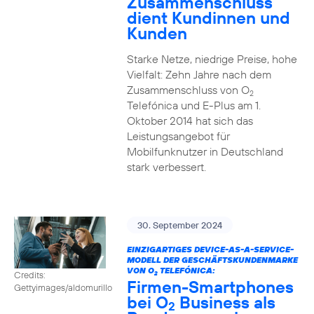
Zusammenschluss
dient Kundinnen und
Kunden
Starke Netze, niedrige Preise, hohe
Vielfalt: Zehn Jahre nach dem
Zusammenschluss von O
2
Telefónica und E-Plus am 1.
Oktober 2014 hat sich das
Leistungsangebot für
Mobilfunknutzer in Deutschland
stark verbessert.
30. September 2024
EINZIGARTIGES DEVICE-AS-A-SERVICE-
MODELL DER GESCHÄFTSKUNDENMARKE
VON O
TELEFÓNICA:
Credits:
2
Firmen-Smartphones
Gettyimages/aldomurillo
bei O
Business als
2