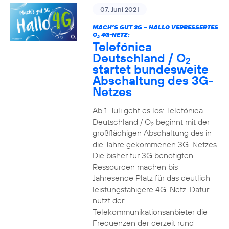
07. Juni 2021
MACH’S GUT 3G – HALLO VERBESSERTES
O
4G-NETZ:
2
Telefónica
Deutschland / O
2
startet bundesweite
Abschaltung des 3G-
Netzes
Ab 1. Juli geht es los: Telefónica
Deutschland / O
beginnt mit der
2
großflächigen Abschaltung des in
die Jahre gekommenen 3G-Netzes.
Die bisher für 3G benötigten
Ressourcen machen bis
Jahresende Platz für das deutlich
leistungsfähigere 4G-Netz. Dafür
nutzt der
Telekommunikationsanbieter die
Frequenzen der derzeit rund