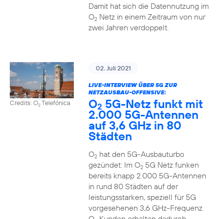
Damit hat sich die Datennutzung im
O
Netz in einem Zeitraum von nur
2
zwei Jahren verdoppelt.
02. Juli 2021
LIVE-INTERVIEW ÜBER 5G ZUR
NETZAUSBAU-OFFENSIVE:
O
5G-Netz funkt mit
Credits: O
Telefónica
2
2
2.000 5G-Antennen
auf 3,6 GHz in 80
Städten
O
hat den 5G-Ausbauturbo
2
gezündet: Im O
5G Netz funken
2
bereits knapp 2.000 5G-Antennen
in rund 80 Städten auf der
leistungsstarken, speziell für 5G
vorgesehenen 3,6 GHz-Frequenz.
O
Kunden erhalten dadurch