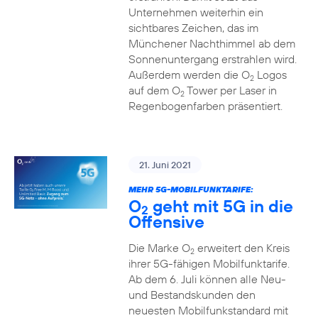
Unternehmen weiterhin ein
sichtbares Zeichen, das im
Münchener Nachthimmel ab dem
Sonnenuntergang erstrahlen wird.
Außerdem werden die O
Logos
2
auf dem O
Tower per Laser in
2
Regenbogenfarben präsentiert.
21. Juni 2021
MEHR 5G-MOBILFUNKTARIFE:
O
geht mit 5G in die
2
Offensive
Die Marke O
erweitert den Kreis
2
ihrer 5G-fähigen Mobilfunktarife.
Ab dem 6. Juli können alle Neu-
und Bestandskunden den
neuesten Mobilfunkstandard mit