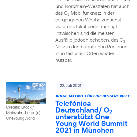
und Nordrhein-Westfalen hat auch
das O
Mobilfunknetz in der
2
vergangenen Woche zunächst
vielerorts lokal beeinträchtigt.
Inzwischen sind die meisten
Ausfälle jedoch behoben, das O
2
Netz in den betroffenen Regionen
ist in fast allen Orten wieder
nutzbar.
22. Juli 2021
JUNGE TALENTE FÜR EINE BESSERE WELT:
Telefónica
Credits: iStock /
Deutschland/ O
2
Meinzahn; Logo: (c)
unterstützt One
OneYoungWorld
Young World Summit
2021 in München