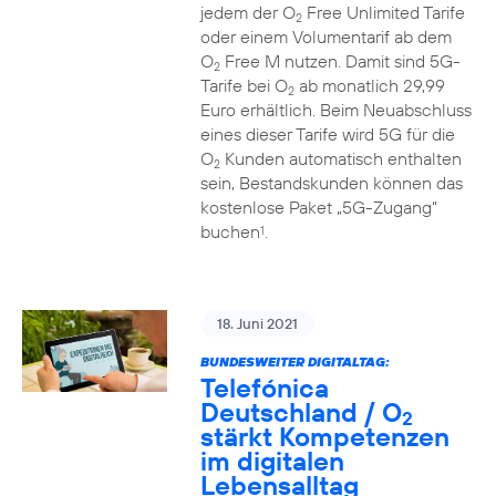
jedem der O
Free Unlimited Tarife
2
oder einem Volumentarif ab dem
O
Free M nutzen. Damit sind 5G-
2
Tarife bei O
ab monatlich 29,99
2
Euro erhältlich. Beim Neuabschluss
eines dieser Tarife wird 5G für die
O
Kunden automatisch enthalten
2
sein, Bestandskunden können das
kostenlose Paket „5G-Zugang“
buchen
.
1
18. Juni 2021
BUNDESWEITER DIGITALTAG:
Telefónica
Deutschland / O
2
stärkt Kompetenzen
im digitalen
Lebensalltag