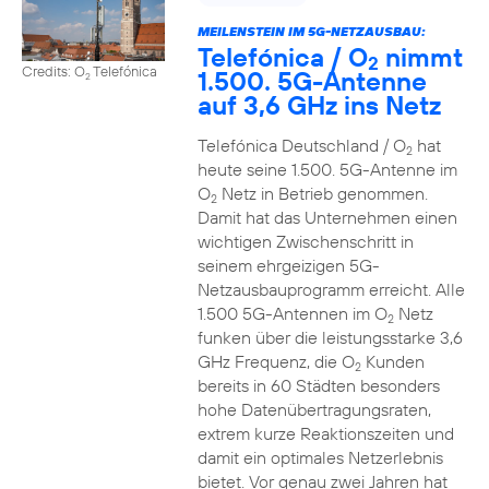
MEILENSTEIN IM 5G-NETZAUSBAU:
Telefónica / O
nimmt
2
Credits: O
Telefónica
1.500. 5G-Antenne
2
auf 3,6 GHz ins Netz
Telefónica Deutschland / O
hat
2
heute seine 1.500. 5G-Antenne im
O
Netz in Betrieb genommen.
2
Damit hat das Unternehmen einen
wichtigen Zwischenschritt in
seinem ehrgeizigen 5G-
Netzausbauprogramm erreicht. Alle
1.500 5G-Antennen im O
Netz
2
funken über die leistungsstarke 3,6
GHz Frequenz, die O
Kunden
2
bereits in 60 Städten besonders
hohe Datenübertragungsraten,
extrem kurze Reaktionszeiten und
damit ein optimales Netzerlebnis
bietet. Vor genau zwei Jahren hat