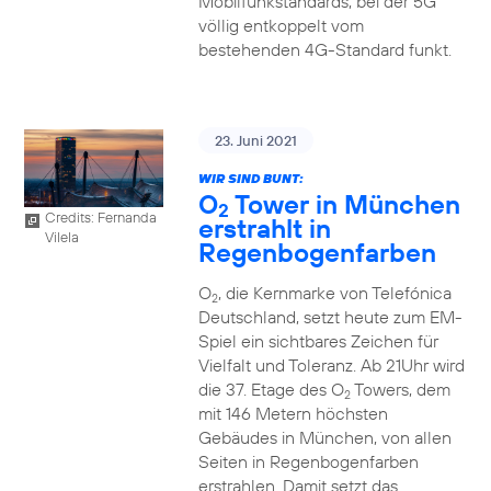
Mobilfunkstandards, bei der 5G
völlig entkoppelt vom
bestehenden 4G-Standard funkt.
23. Juni 2021
WIR SIND BUNT:
O
Tower in München
2
Credits: Fernanda
erstrahlt in
Vilela
Regenbogenfarben
O
, die Kernmarke von Telefónica
2
Deutschland, setzt heute zum EM-
Spiel ein sichtbares Zeichen für
Vielfalt und Toleranz. Ab 21Uhr wird
die 37. Etage des O
Towers, dem
2
mit 146 Metern höchsten
Gebäudes in München, von allen
Seiten in Regenbogenfarben
erstrahlen. Damit setzt das