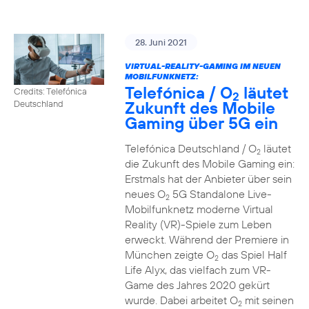
28. Juni 2021
VIRTUAL-REALITY-GAMING IM NEUEN
MOBILFUNKNETZ:
Telefónica / O
läutet
Credits: Telefónica
2
Zukunft des Mobile
Deutschland
Gaming über 5G ein
Telefónica Deutschland / O
läutet
2
die Zukunft des Mobile Gaming ein:
Erstmals hat der Anbieter über sein
neues O
5G Standalone Live-
2
Mobilfunknetz moderne Virtual
Reality (VR)-Spiele zum Leben
erweckt. Während der Premiere in
München zeigte O
das Spiel Half
2
Life Alyx, das vielfach zum VR-
Game des Jahres 2020 gekürt
wurde. Dabei arbeitet O
mit seinen
2