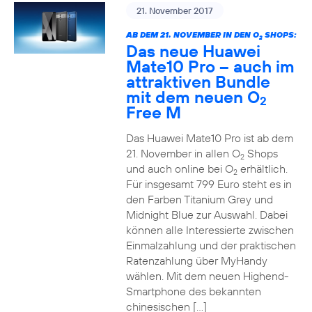
21. November 2017
AB DEM 21. NOVEMBER IN DEN O
SHOPS:
2
Das neue Huawei
Mate10 Pro – auch im
attraktiven Bundle
mit dem neuen O
2
Free M
Das Huawei Mate10 Pro ist ab dem
21. November in allen O
Shops
2
und auch online bei O
erhältlich.
2
Für insgesamt 799 Euro steht es in
den Farben Titanium Grey und
Midnight Blue zur Auswahl. Dabei
können alle Interessierte zwischen
Einmalzahlung und der praktischen
Ratenzahlung über MyHandy
wählen. Mit dem neuen Highend-
Smartphone des bekannten
chinesischen […]