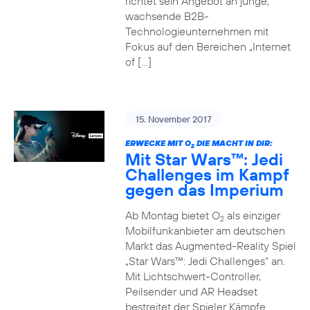
richtet sein Angebot an junge,
wachsende B2B-
Technologieunternehmen mit
Fokus auf den Bereichen „Internet
of […]
15. November 2017
ERWECKE MIT O
DIE MACHT IN DIR:
2
Mit Star Wars™: Jedi
Challenges im Kampf
gegen das Imperium
Ab Montag bietet O
als einziger
2
Mobilfunkanbieter am deutschen
Markt das Augmented-Reality Spiel
„Star Wars™: Jedi Challenges“ an.
Mit Lichtschwert-Controller,
Peilsender und AR Headset
bestreitet der Spieler Kämpfe