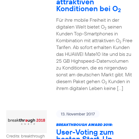
attraktiven
Konditionen bei O
2
Für ihre mobile Freiheit in der
digitalen Welt bietet O
seinen
2
Kunden Top-Smartphones in
Kombination mit attraktiven O
Free
2
Tarifen. Ab sofort erhalten Kunden
das HUAWEI Mate10 lite und bis zu
25 GB Highspeed-Datenvolumen
zu Konditionen, die es nirgendwo
sonst am deutschen Markt gibt. Mit
diesem Paket gehen O
Kunden in
2
ihrem digitalen Leben keine […]
13. November 2017
BREAKTHROUGH AWARD 2018:
User-Voting zum
Credits: breakthrough
besten Start-Up-