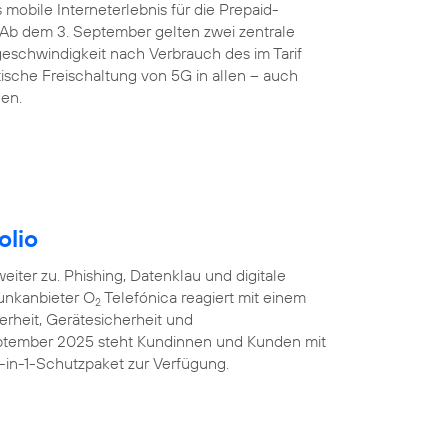
 mobile Interneterlebnis für die Prepaid-
 Ab dem 3. September gelten zwei zentrale
eschwindigkeit nach Verbrauch des im Tarif
sche Freischaltung von 5G in allen – auch
den.
olio
iter zu. Phishing, Datenklau und digitale
unkanbieter O
Telefónica reagiert mit einem
2
erheit, Gerätesicherheit und
eptember 2025 steht Kundinnen und Kunden mit
-in-1-Schutzpaket zur Verfügung.