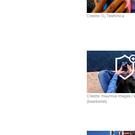
Credits: O
Telefónica
2
Credits: mauritius images /
(bearbeitet)