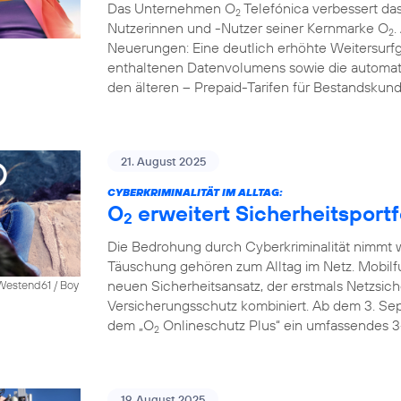
Das Unternehmen O
Telefónica verbessert das
2
Nutzerinnen und -Nutzer seiner Kernmarke O
.
2
Neuerungen: Eine deutlich erhöhte Weitersurfg
enthaltenen Datenvolumens sowie die automati
den älteren – Prepaid-Tarifen für Bestandskun
21. August 2025
CYBERKRIMINALITÄT IM ALLTAG:
O
erweitert Sicherheitsportf
2
Die Bedrohung durch Cyberkriminalität nimmt we
Täuschung gehören zum Alltag im Netz. Mobilf
neuen Sicherheitsansatz, der erstmals Netzsich
 Westend61 / Boy
Versicherungsschutz kombiniert. Ab dem 3. S
dem „O
Onlineschutz Plus“ ein umfassendes 3
2
19. August 2025