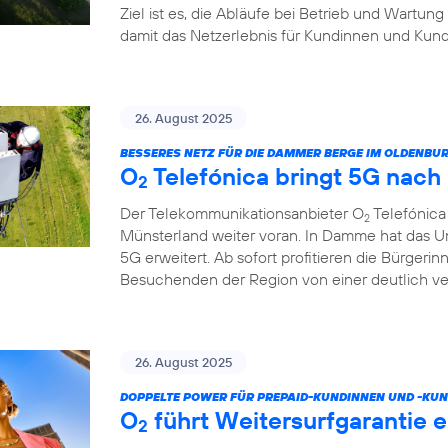
Ziel ist es, die Abläufe bei Betrieb und Wartung
damit das Netzerlebnis für Kundinnen und Kund
26. August 2025
BESSERES NETZ FÜR DIE DAMMER BERGE IM OLDENB
O
Telefónica bringt 5G nac
2
Der Telekommunikationsanbieter O
Telefónica
2
Münsterland weiter voran. In Damme hat das U
5G erweitert. Ab sofort profitieren die Bürgeri
Besuchenden der Region von einer deutlich v
26. August 2025
DOPPELTE POWER FÜR PREPAID-KUNDINNEN UND -KUN
O
führt Weitersurfgarantie e
2