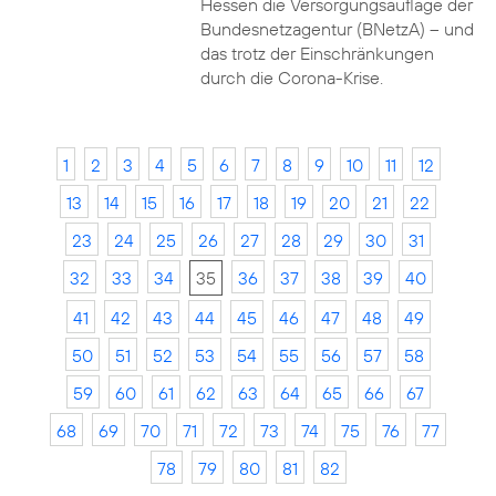
Hessen die Versorgungsauflage der
Bundesnetzagentur (BNetzA) – und
das trotz der Einschränkungen
durch die Corona-Krise.
1
2
3
4
5
6
7
8
9
10
11
12
13
14
15
16
17
18
19
20
21
22
23
24
25
26
27
28
29
30
31
32
33
34
35
36
37
38
39
40
41
42
43
44
45
46
47
48
49
50
51
52
53
54
55
56
57
58
59
60
61
62
63
64
65
66
67
68
69
70
71
72
73
74
75
76
77
78
79
80
81
82