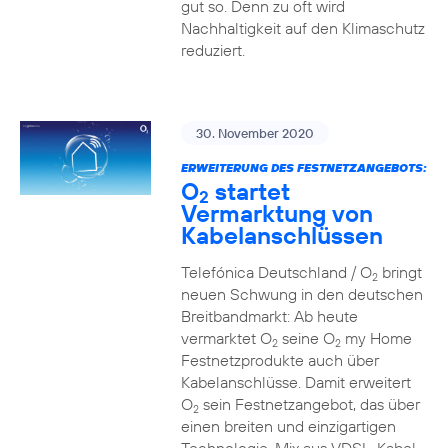
gut so. Denn zu oft wird
Nachhaltigkeit auf den Klimaschutz
reduziert.
30. November 2020
ERWEITERUNG DES FESTNETZANGEBOTS:
O
startet
2
Vermarktung von
Kabelanschlüssen
Telefónica Deutschland / O
bringt
2
neuen Schwung in den deutschen
Breitbandmarkt: Ab heute
vermarktet O
seine O
my Home
2
2
Festnetzprodukte auch über
Kabelanschlüsse. Damit erweitert
O
sein Festnetzangebot, das über
2
einen breiten und einzigartigen