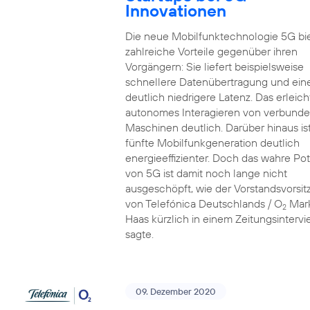
Innovationen
Die neue Mobilfunktechnologie 5G bi
zahlreiche Vorteile gegenüber ihren
Vorgängern: Sie liefert beispielsweise
schnellere Datenübertragung und ein
deutlich niedrigere Latenz. Das erleich
autonomes Interagieren von verbund
Maschinen deutlich. Darüber hinaus ist
fünfte Mobilfunkgeneration deutlich
energieeffizienter. Doch das wahre Pot
von 5G ist damit noch lange nicht
ausgeschöpft, wie der Vorstandsvorsi
von Telefónica Deutschlands / O
Mar
2
Haas kürzlich in einem Zeitungsinterv
sagte.
09. Dezember 2020