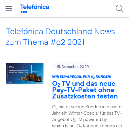
Telefónica Deutschland News
zum Thema #o2 2021
15. Dezember 2020
WINTER-SPECIAL FÜR O
KUNDEN:
2
O
TV und das neue
2
Pay-TV-Paket ohne
Zusatzkosten testen
O
bietet seinen Kunden in diesem
2
Jahr ein Winter-Special für das TV-
Angebot O
TV powered by
2
waipu.tv an. O
Kunden können die
2