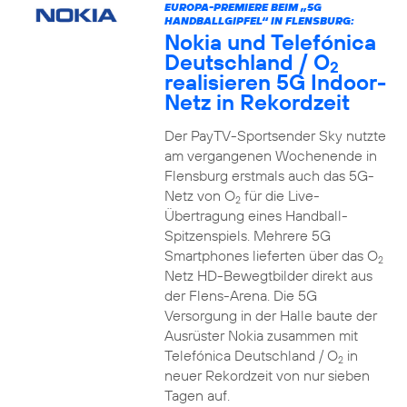
EUROPA-PREMIERE BEIM „5G
HANDBALLGIPFEL“ IN FLENSBURG:
Nokia und Telefónica
Deutschland / O
2
realisieren 5G Indoor-
Netz in Rekordzeit
Der PayTV-Sportsender Sky nutzte
am vergangenen Wochenende in
Flensburg erstmals auch das 5G-
Netz von O
für die Live-
2
Übertragung eines Handball-
Spitzenspiels. Mehrere 5G
Smartphones lieferten über das O
2
Netz HD-Bewegtbilder direkt aus
der Flens-Arena. Die 5G
Versorgung in der Halle baute der
Ausrüster Nokia zusammen mit
Telefónica Deutschland / O
in
2
neuer Rekordzeit von nur sieben
Tagen auf.