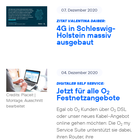
07. Dezember 2020
ZITAT VALENTINA DAIBER:
4G in Schleswig-
Holstein massiv
ausgebaut
04. Dezember 2020
DIGITALER SELF SERVICE:
Jetzt für alle O
2
Credits: Placeit
|
Festnetzangebote
Montage, Ausschnitt
bearbeitet
Egal ob O
Kunden über O
DSL
2
2
oder unser neues Kabel-Angebot
online gehen möchten: Die O
my
2
Service Suite unterstützt sie dabei,
ihren Router, ihre