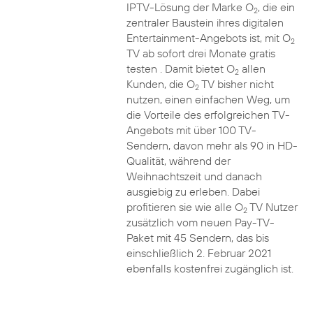
IPTV-Lösung der Marke O
, die ein
2
zentraler Baustein ihres digitalen
Entertainment-Angebots ist, mit O
2
TV ab sofort drei Monate gratis
testen . Damit bietet O
allen
2
Kunden, die O
TV bisher nicht
2
nutzen, einen einfachen Weg, um
die Vorteile des erfolgreichen TV-
Angebots mit über 100 TV-
Sendern, davon mehr als 90 in HD-
Qualität, während der
Weihnachtszeit und danach
ausgiebig zu erleben. Dabei
profitieren sie wie alle O
TV Nutzer
2
zusätzlich vom neuen Pay-TV-
Paket mit 45 Sendern, das bis
einschließlich 2. Februar 2021
ebenfalls kostenfrei zugänglich ist.