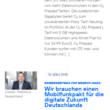
dem 20. März profitieren Kunden
von mehr Datenvolumen in den O
2
Prepaid Tarifen. Die zusätzlichen
Gigabytes bietet O
zum
2
unveränderten Preis. Tarif-Neuling
im Portfolio ist der O
My Prepaid L
2
Tarif mit 5 GB Highspeed-
Datenvolumen und Allnet Flat für
nur 24,99 Euro1). O
Prepaid
2
Kunden surfen mit LTE max. und
können mit […]
12. März 2018
NAMENSBEITRAG CEO MARKUS HAAS:
Wir brauchen einen
Credits: Telefónica
Mobilfunkpakt für die
Deutschland
digitale Zukunft
Deutschlands