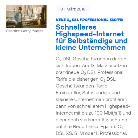
01. März 2018
NEUE O
DSL PROFESSIONAL TARIFE:
2
Schnelleres
Credits: Gettyimages
Highspeed-Internet
für Selbständige und
kleine Unternehmen
O
DSL Geschäftskunden dürfen
2
sich freuen: Am 13. März ersetzen
brandneue O
DSL Professional
2
Tarife die bisherigen O
DSL
2
Geschäftskunden-Tarife.
Freiberufler, Selbständige und
kleinere Unternehmen profitieren
dann von schnellerem Highspeed-
Internet mit bis zu 100 Mbit/s 1) und
einer noch stärkeren Ausrichtung
auf ihre Bedürfnisse. Egal ob O
2
DSL XS, S, M oder L Professional,