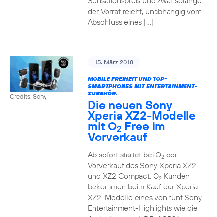
Sensationspreis und zwar solange
der Vorrat reicht, unabhängig vom
Abschluss eines […]
15. März 2018
MOBILE FREIHEIT UND TOP-
SMARTPHONES MIT ENTERTAINMENT-
ZUBEHÖR:
Credits: Sony
Die neuen Sony
Xperia XZ2-Modelle
mit O
Free im
2
Vorverkauf
Ab sofort startet bei O
der
2
Vorverkauf des Sony Xperia XZ2
und XZ2 Compact. O
Kunden
2
bekommen beim Kauf der Xperia
XZ2-Modelle eines von fünf Sony
Entertainment-Highlights wie die