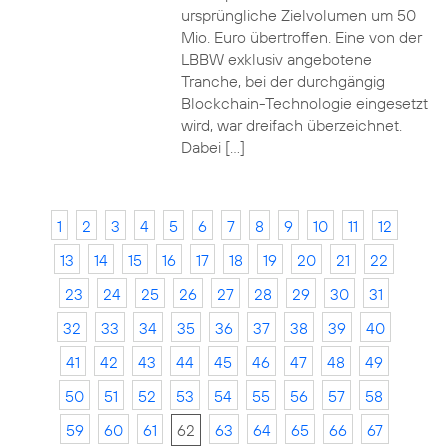
ursprüngliche Zielvolumen um 50
Mio. Euro übertroffen. Eine von der
LBBW exklusiv angebotene
Tranche, bei der durchgängig
Blockchain-Technologie eingesetzt
wird, war dreifach überzeichnet.
Dabei […]
1
2
3
4
5
6
7
8
9
10
11
12
13
14
15
16
17
18
19
20
21
22
23
24
25
26
27
28
29
30
31
32
33
34
35
36
37
38
39
40
41
42
43
44
45
46
47
48
49
50
51
52
53
54
55
56
57
58
59
60
61
62
63
64
65
66
67