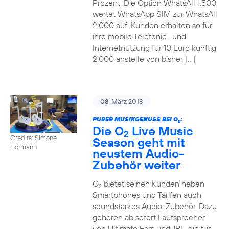
Prozent. Die Option WhatsAll 1.500
wertet WhatsApp SIM zur WhatsAll
2.000 auf. Kunden erhalten so für
ihre mobile Telefonie- und
Internetnutzung für 10 Euro künftig
2.000 anstelle von bisher […]
08. März 2018
PURER MUSIKGENUSS BEI O
:
2
Die O
Live Music
2
Credits: Simone
Season geht mit
Hörmann
neustem Audio-
Zubehör weiter
O
bietet seinen Kunden neben
2
Smartphones und Tarifen auch
soundstarkes Audio-Zubehör. Dazu
gehören ab sofort Lautsprecher
von Ultimate Ears und JBL, die für