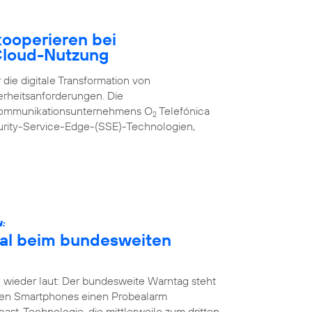
ooperieren bei
 Cloud-Nutzung
 die digitale Transformation von
erheitsanforderungen. Die
kommunikationsunternehmens O
Telefónica
2
urity-Service-Edge-(SSE)-Technologien,
N:
Mal beim bundesweiten
 wieder laut: Der bundesweite Warntag steht
nen Smartphones einen Probealarm
st-Technologie, die mittlerweile zum dritten