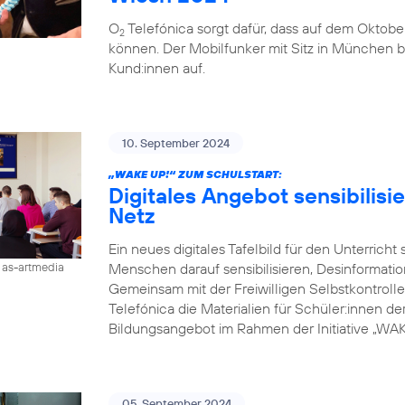
O
Telefónica sorgt dafür, dass auf dem Oktobe
2
können. Der Mobilfunker mit Sitz in München b
Kund:innen auf.
10. September 2024
„WAKE UP!“ ZUM SCHULSTART:
Digitales Angebot sensibilisi
Netz
Ein neues digitales Tafelbild für den Unterricht
Menschen darauf sensibilisieren, Desinformati
/ as-artmedia
Gemeinsam mit der Freiwilligen Selbstkontroll
Telefónica die Materialien für Schüler:innen der 
Bildungsangebot im Rahmen der Initiative „WAKE
05. September 2024