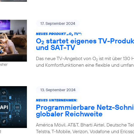
17. September 2024
NEUES PRODUKT „O
TV“:
2
O
startet eigenes TV-Produkt
2
und SAT-TV
Das neue TV-Angebot von O
ist mit über 130
2
und Komfortfunktionen eine flexible und umfan
esher
13. September 2024
NEUES UNTERNEHMEN:
Programmierbare Netz-Schnitt
globaler Reichweite
América Móvil, AT&T, Bharti Airtel, Deutsche Tel
Telstra, T-Mobile, Verizon, Vodafone und Eri
g