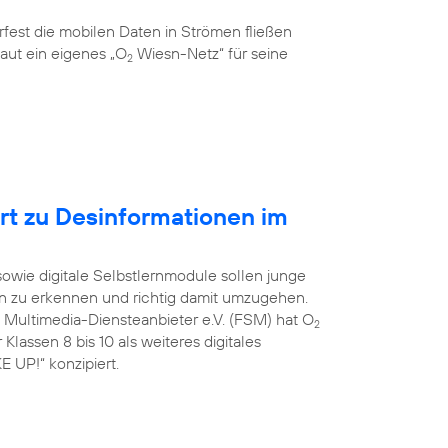
rfest die mobilen Daten in Strömen fließen
aut ein eigenes „O
Wiesn-Netz“ für seine
2
ert zu Desinformationen im
 sowie digitale Selbstlernmodule sollen junge
on zu erkennen und richtig damit umzugehen.
e Multimedia-Diensteanbieter e.V. (FSM) hat O
2
Klassen 8 bis 10 als weiteres digitales
 UP!“ konzipiert.