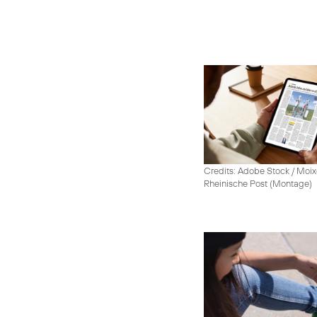
Credits: Adobe Stock / Moix
Rheinische Post (Montage)