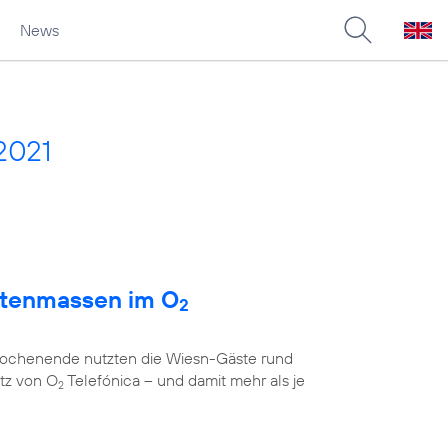
News
2021
atenmassen im O
2
 Wochenende nutzten die Wiesn-Gäste rund
tz von O
Telefónica – und damit mehr als je
2