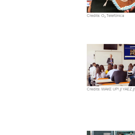
Credits: O
Telefónica
2
Credits: WAKE UP! // YAEZ /