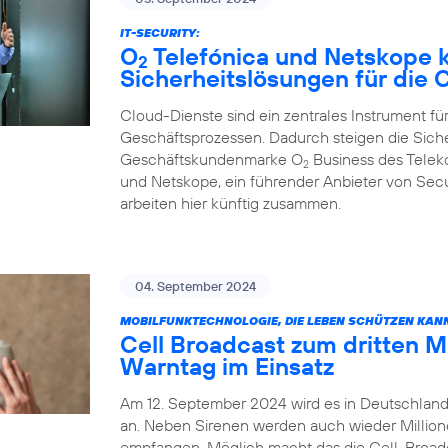
IT-SECURITY:
O
Telefónica und Netskope k
2
Sicherheitslösungen für die
Cloud-Dienste sind ein zentrales Instrument für
Geschäftsprozessen. Dadurch steigen die Sich
Geschäftskundenmarke O
Business des Tele
2
und Netskope, ein führender Anbieter von Sec
arbeiten hier künftig zusammen.
04. September 2024
MOBILFUNKTECHNOLOGIE, DIE LEBEN SCHÜTZEN KAN
Cell Broadcast zum dritten 
Warntag im Einsatz
Am 12. September 2024 wird es in Deutschland
an. Neben Sirenen werden auch wieder Millio
empfangen. Möglich macht das die Cell-Broadca