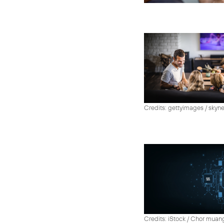
Credits: gettyimages / skyn
Credits: iStock / Chor muan