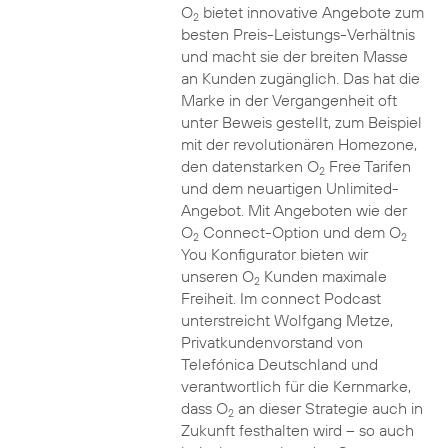
O
bietet innovative Angebote zum
2
besten Preis-Leistungs-Verhältnis
und macht sie der breiten Masse
an Kunden zugänglich. Das hat die
Marke in der Vergangenheit oft
unter Beweis gestellt, zum Beispiel
mit der revolutionären Homezone,
den datenstarken O
Free Tarifen
2
und dem neuartigen Unlimited-
Angebot. Mit Angeboten wie der
O
Connect-Option und dem O
2
2
You Konfigurator bieten wir
unseren O
Kunden maximale
2
Freiheit. Im connect Podcast
unterstreicht Wolfgang Metze,
Privatkundenvorstand von
Telefónica Deutschland und
verantwortlich für die Kernmarke,
dass O
an dieser Strategie auch in
2
Zukunft festhalten wird – so auch