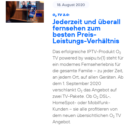
18. August 2020
O
TV 2.0:
2
Jederzeit und überall
fernsehen zum
besten Preis-
Leistungs-Verhältnis
Das erfolgreiche IPTV-Produkt O
2
TV powered by waipu.tv(1) steht für
ein modernes Fernseherlebnis für
die gesamte Familie – zu jeder Zeit,
an jedem Ort, auf allen Geräten. Ab
dem 1. September 2020
verschlankt O
das Angebot auf
2
zwei TV-Pakete. Ob O
DSL-,
2
HomeSpot- oder Mobilfunk-
Kunden – sie alle profitieren von
dem neuen übersichtlichen O
TV
2
Angebot.