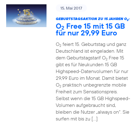
15. Mai 2017
GEBURTSTAGSAKTION ZU 15 JAHREN O
:
2
O
Free 15 mit 15 GB
2
für nur 29,99 Euro
O
feiert 15. Geburtstag und ganz
2
Deutschland ist eingeladen. Mit
dem Geburtstagstarif O
Free 15
2
gibt es für Neukunden 15 GB
Highspeed-Datenvolumen für nur
29,99 Euro im Monat. Damit bietet
O
praktisch unbegrenzte mobile
2
Freiheit zum Sensationspreis.
Selbst wenn die 15 GB Highspeed-
Volumen aufgebraucht sind,
bleiben die Nutzer „always on“. Sie
surfen mit bis zu […]