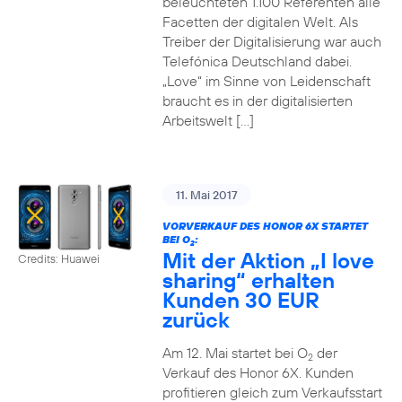
beleuchteten 1.100 Referenten alle
Facetten der digitalen Welt. Als
Treiber der Digitalisierung war auch
Telefónica Deutschland dabei.
„Love“ im Sinne von Leidenschaft
braucht es in der digitalisierten
Arbeitswelt […]
11. Mai 2017
VORVERKAUF DES HONOR 6X STARTET
BEI O
:
2
Mit der Aktion „I love
Credits: Huawei
sharing“ erhalten
Kunden 30 EUR
zurück
Am 12. Mai startet bei O
der
2
Verkauf des Honor 6X. Kunden
profitieren gleich zum Verkaufsstart