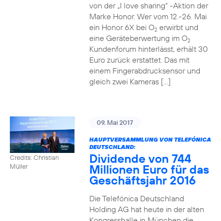
von der „I love sharing“ -Aktion der
Marke Honor. Wer vom 12.-26. Mai
ein Honor 6X bei O
erwirbt und
2
eine Geräteberwertung im O
2
Kundenforum hinterlässt, erhält 30
Euro zurück erstattet. Das mit
einem Fingerabdrucksensor und
gleich zwei Kameras […]
09. Mai 2017
HAUPTVERSAMMLUNG VON TELEFÓNICA
DEUTSCHLAND:
Dividende von 744
Credits: Christian
Millionen Euro für das
Müller
Geschäftsjahr 2016
Die Telefónica Deutschland
Holding AG hat heute in der alten
Kongresshalle in München die