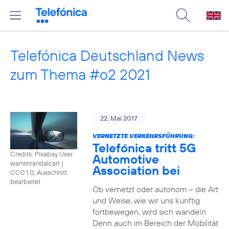
Telefónica Deutschland News
zum Thema #o2 2021
22. Mai 2017
VERNETZTE VERKEHRSFÜHRUNG:
Telefónica tritt 5G
Credits: Pixabay User
Automotive
warrenrandalcarr
|
Association bei
CC0 1.0, Ausschnitt
bearbeitet
Ob vernetzt oder autonom – die Art
und Weise, wie wir uns künftig
fortbewegen, wird sich wandeln.
Denn auch im Bereich der Mobilität