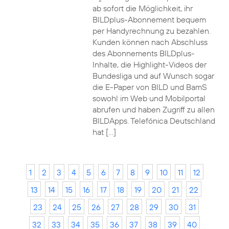
ab sofort die Möglichkeit, ihr
BILDplus-Abonnement bequem
per Handyrechnung zu bezahlen.
Kunden können nach Abschluss
des Abonnements BILDplus-
Inhalte, die Highlight-Videos der
Bundesliga und auf Wunsch sogar
die E-Paper von BILD und BamS
sowohl im Web und Mobilportal
abrufen und haben Zugriff zu allen
BILDApps. Telefónica Deutschland
hat […]
1
2
3
4
5
6
7
8
9
10
11
12
13
14
15
16
17
18
19
20
21
22
23
24
25
26
27
28
29
30
31
32
33
34
35
36
37
38
39
40