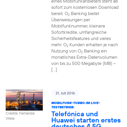
eines Mobilfunkanbieters steht ab
sofort zum kostenlosen Download
bereit. O
Banking bietet
2
Überweisungen per
Mobilfunknummer, kleinere
Sofortkredite, umfangreiche
Sicherheitsfeatures und vieles
mehr. O
Kunden erhalten je nach
2
Nutzung von O
Banking ein
2
monatliches Extra-Datenvolumen
von bis zu 500 Megabyte (MB) –
[…]
21. Juli 2016
MOBILFUNK-TURBO IM LIVE-
TESTBETRIEB:
Telefónica und
Credits: Fernanda
Huawei starten erstes
Vilela
deutsches 4,5G