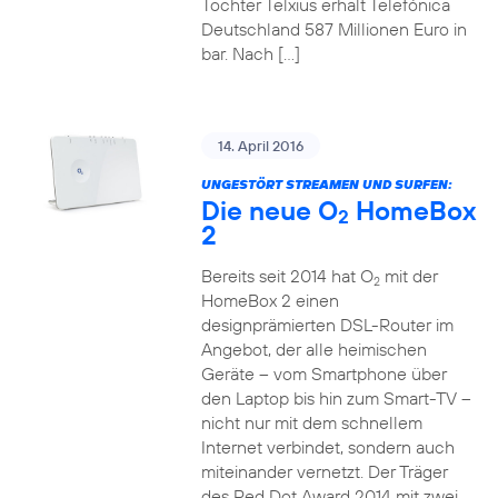
Tochter Telxius erhält Telefónica
Deutschland 587 Millionen Euro in
bar. Nach […]
14. April 2016
UNGESTÖRT STREAMEN UND SURFEN:
Die neue O
HomeBox
2
2
Bereits seit 2014 hat O
mit der
2
HomeBox 2 einen
designprämierten DSL-Router im
Angebot, der alle heimischen
Geräte – vom Smartphone über
den Laptop bis hin zum Smart-TV –
nicht nur mit dem schnellem
Internet verbindet, sondern auch
miteinander vernetzt. Der Träger
des Red Dot Award 2014 mit zwei