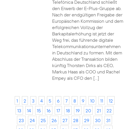
Telefónica Deutschland schließt
den Erwerb der E-Plus-Gruppe ab.
Nach der endgültigen Freigabe der
Europäischen Kommission und dem
erfolgreichen Vollzug der
Barkapitalerhöhung ist jetzt der
Weg frei, das führende digitale
Telekommunikationsunternehmen
in Deutschland zu formen. Mit dem
Abschluss der Transaktion bilden
künftig Thorsten Dirks als CEO,
Markus Haas als COO und Rachel
Empey als CFO den […]
1
2
3
4
5
6
7
8
9
10
11
12
13
14
15
16
17
18
19
20
21
22
23
24
25
26
27
28
29
30
31