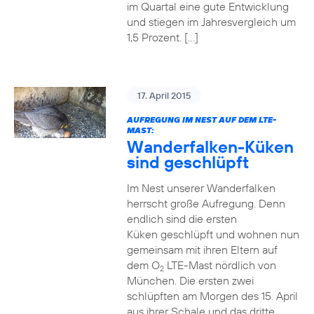
im Quartal eine gute Entwicklung
und stiegen im Jahresvergleich um
1,5 Prozent. […]
17. April 2015
AUFREGUNG IM NEST AUF DEM LTE-
MAST:
Wanderfalken-Küken
sind geschlüpft
Im Nest unserer Wanderfalken
herrscht große Aufregung. Denn
endlich sind die ersten
Küken geschlüpft und wohnen nun
gemeinsam mit ihren Eltern auf
dem O
LTE-Mast nördlich von
2
München. Die ersten zwei
schlüpften am Morgen des 15. April
aus ihrer Schale und das dritte