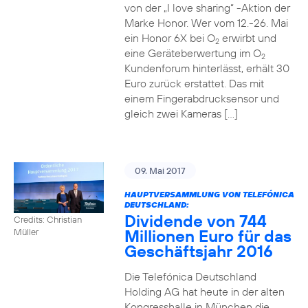
von der „I love sharing“ -Aktion der
Marke Honor. Wer vom 12.-26. Mai
ein Honor 6X bei O
erwirbt und
2
eine Geräteberwertung im O
2
Kundenforum hinterlässt, erhält 30
Euro zurück erstattet. Das mit
einem Fingerabdrucksensor und
gleich zwei Kameras […]
09. Mai 2017
HAUPTVERSAMMLUNG VON TELEFÓNICA
DEUTSCHLAND:
Dividende von 744
Credits: Christian
Millionen Euro für das
Müller
Geschäftsjahr 2016
Die Telefónica Deutschland
Holding AG hat heute in der alten
Kongresshalle in München die