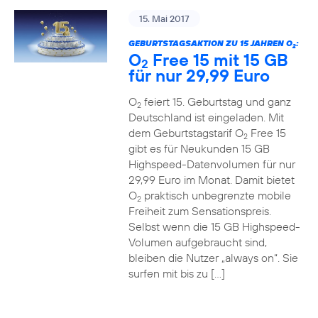
15. Mai 2017
GEBURTSTAGSAKTION ZU 15 JAHREN O
:
2
O
Free 15 mit 15 GB
2
für nur 29,99 Euro
O
feiert 15. Geburtstag und ganz
2
Deutschland ist eingeladen. Mit
dem Geburtstagstarif O
Free 15
2
gibt es für Neukunden 15 GB
Highspeed-Datenvolumen für nur
29,99 Euro im Monat. Damit bietet
O
praktisch unbegrenzte mobile
2
Freiheit zum Sensationspreis.
Selbst wenn die 15 GB Highspeed-
Volumen aufgebraucht sind,
bleiben die Nutzer „always on“. Sie
surfen mit bis zu […]