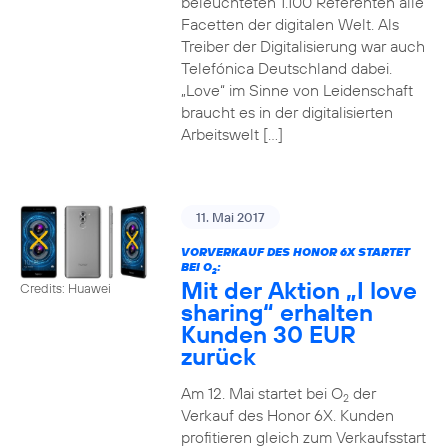
beleuchteten 1.100 Referenten alle
Facetten der digitalen Welt. Als
Treiber der Digitalisierung war auch
Telefónica Deutschland dabei.
„Love“ im Sinne von Leidenschaft
braucht es in der digitalisierten
Arbeitswelt […]
11. Mai 2017
VORVERKAUF DES HONOR 6X STARTET
BEI O
:
2
Mit der Aktion „I love
Credits: Huawei
sharing“ erhalten
Kunden 30 EUR
zurück
Am 12. Mai startet bei O
der
2
Verkauf des Honor 6X. Kunden
profitieren gleich zum Verkaufsstart