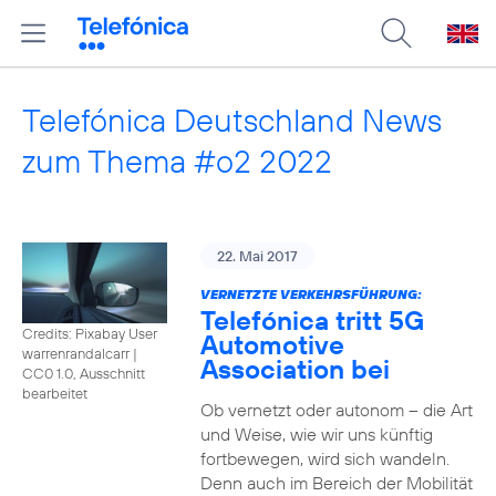
Telefónica Deutschland News
zum Thema #o2 2022
22. Mai 2017
VERNETZTE VERKEHRSFÜHRUNG:
Telefónica tritt 5G
Credits: Pixabay User
Automotive
warrenrandalcarr
|
Association bei
CC0 1.0, Ausschnitt
bearbeitet
Ob vernetzt oder autonom – die Art
und Weise, wie wir uns künftig
fortbewegen, wird sich wandeln.
Denn auch im Bereich der Mobilität