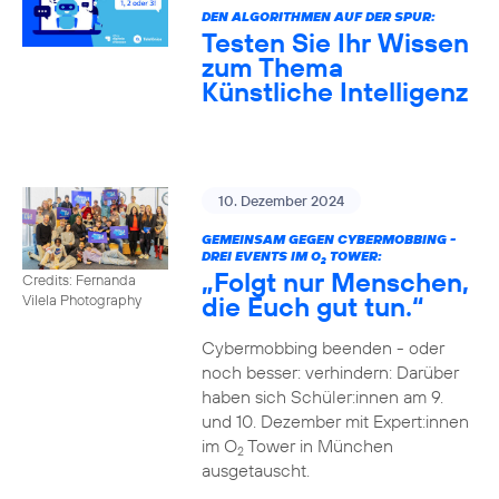
DEN ALGORITHMEN AUF DER SPUR:
Testen Sie Ihr Wissen
zum Thema
Künstliche Intelligenz
10. Dezember 2024
GEMEINSAM GEGEN CYBERMOBBING -
DREI EVENTS IM O
TOWER:
2
„Folgt nur Menschen,
Credits: Fernanda
die Euch gut tun.“
Vilela Photography
Cybermobbing beenden - oder
noch besser: verhindern: Darüber
haben sich Schüler:innen am 9.
und 10. Dezember mit Expert:innen
im O
Tower in München
2
ausgetauscht.