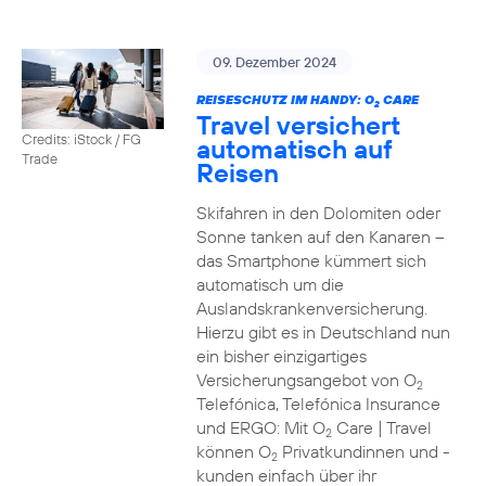
09. Dezember 2024
REISESCHUTZ IM HANDY: O
CARE
2
Travel versichert
Credits: iStock / FG
automatisch auf
Trade
Reisen
Skifahren in den Dolomiten oder
Sonne tanken auf den Kanaren –
das Smartphone kümmert sich
automatisch um die
Auslandskrankenversicherung.
Hierzu gibt es in Deutschland nun
ein bisher einzigartiges
Versicherungsangebot von O
2
Telefónica, Telefónica Insurance
und ERGO: Mit O
Care | Travel
2
können O
Privatkundinnen und -
2
kunden einfach über ihr