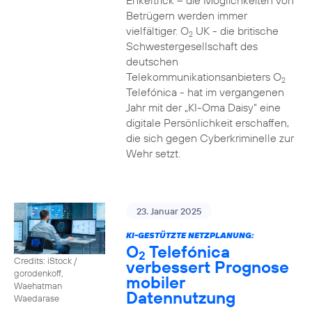
Enkeltrick – die Möglichkeiten von
Betrügern werden immer
vielfältiger. O
UK - die britische
2
Schwestergesellschaft des
deutschen
Telekommunikationsanbieters O
2
Telefónica - hat im vergangenen
Jahr mit der „KI-Oma Daisy“ eine
digitale Persönlichkeit erschaffen,
die sich gegen Cyberkriminelle zur
Wehr setzt.
23. Januar 2025
KI-GESTÜTZTE NETZPLANUNG:
O
Telefónica
2
Credits: iStock /
verbessert Prognose
gorodenkoff,
mobiler
Waehatman
Datennutzung
Waedarase