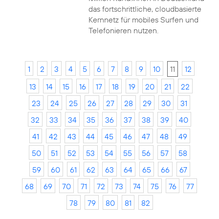
das fortschrittliche, cloudbasierte
Kernnetz für mobiles Surfen und
Telefonieren nutzen.
1
2
3
4
5
6
7
8
9
10
11
12
13
14
15
16
17
18
19
20
21
22
23
24
25
26
27
28
29
30
31
32
33
34
35
36
37
38
39
40
41
42
43
44
45
46
47
48
49
50
51
52
53
54
55
56
57
58
59
60
61
62
63
64
65
66
67
68
69
70
71
72
73
74
75
76
77
78
79
80
81
82