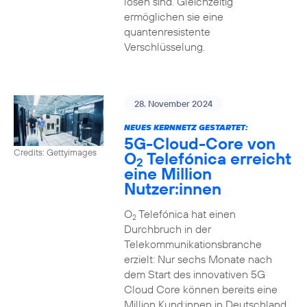
lösen sind. Gleichzeitig
ermöglichen sie eine
quantenresistente
Verschlüsselung.
28. November 2024
NEUES KERNNETZ GESTARTET:
5G-Cloud-Core von
Credits: Gettyimages
O
Telefónica erreicht
2
eine Million
Nutzer:innen
O
Telefónica hat einen
2
Durchbruch in der
Telekommunikationsbranche
erzielt: Nur sechs Monate nach
dem Start des innovativen 5G
Cloud Core können bereits eine
Million Kund:innen in Deutschland