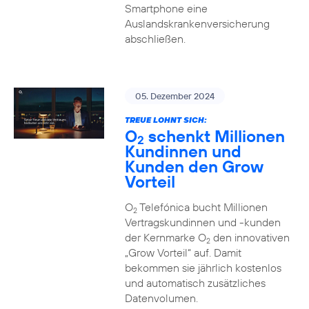
Smartphone eine
Auslandskrankenversicherung
abschließen.
05. Dezember 2024
TREUE LOHNT SICH:
O
schenkt Millionen
2
Kundinnen und
Kunden den Grow
Vorteil
O
Telefónica bucht Millionen
2
Vertragskundinnen und -kunden
der Kernmarke O
den innovativen
2
„Grow Vorteil“ auf. Damit
bekommen sie jährlich kostenlos
und automatisch zusätzliches
Datenvolumen.