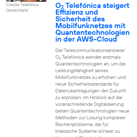
O
Telefónica steigert
Credits: Telefónica
2
Effizienz und
Deutschland
Sicherheit des
Mobilfunknetzes mit
Quantentechnologien
in der AWS-Cloud
Der Telekommunikationsanbieter
O
Telefónica wendet erstmals
2
Quantentechnologien an, um die
Leistungsfähigkeit seines
Mobilfunknetzes zu erhöhen und
neue Sicherheitsstandards für
Datenübertragungen der Zukunft
zu erproben. Im Hinblick auf die
voranschreitende Digitalisierung
bieten Quantentechnologien neue
Methoden zur Lösung komplexer
Rechenprobleme, die für
klassische Systeme schwer zu