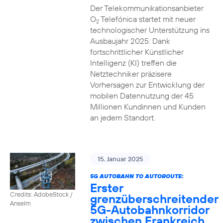
Der Telekommunikationsanbieter
O
Telefónica startet mit neuer
2
technologischer Unterstützung ins
Ausbaujahr 2025: Dank
fortschrittlicher Künstlicher
Intelligenz (KI) treffen die
Netztechniker präzisere
Vorhersagen zur Entwicklung der
mobilen Datennutzung der 45
Millionen Kundinnen und Kunden
an jedem Standort.
15. Januar 2025
5G AUTOBAHN TO AUTOROUTE:
Erster
Credits: AdobeStock /
grenzüberschreitender
Anselm
5G-Autobahnkorridor
zwischen Frankreich