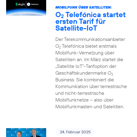
MOBILFUNK ÜBER SATELLITEN:
O
Telefónica startet
2
ersten Tarif für
Satellite-IoT
Der Telekommunikationsanbieter
O
Telefónica bietet erstmals
2
Mobilfunk-Vernetzung über
Satelliten an. Im März startet die
„Satellite IoT”-Tarifoption der
Geschäftskundenmarke O
2
Business. Sie kombiniert die
Kommunikation über terrestrische
und nicht-terrestrische
Mobilfunknetze – also über
Mobilfunkmasten und Satelliten.
24. Februar 2025