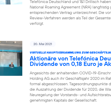
Telefónica Deutschland und 1&1 Drillisch habe
National Roaming Agreement (NRA) langfristig 
entsprechenden Vertrag unterzeichnet. Die von 1
Review-Verfahren werden als Teil der Gesamtei
verfolgt.
20. Mai 2021
VIRTUELLE HAUPTVERSAMMLUNG ZUM GESCHÄFTSJA
Aktionäre von Telefónica De
Dividende von 0,18 Euro je Ak
Angesichts der anhaltenden COVID-19-Einschr
Holding AG auch ihr Geschäftsjahr 2020 im R
formal abgeschlossen. Tagesordnungspunkte 
die Auszahlung der Dividende für 2020, die Wah
Neuregelung der Vorstands- und Aufsichtsrats
genehmigten Kapitals der Gesellschaft.