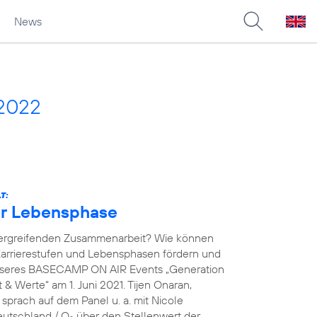
News
 2022
T:
der Lebensphase
übergreifenden Zusammenarbeit? Wie können
arrierestufen und Lebensphasen fördern und
unseres BASECAMP ON AIR Events „Generation
& Werte“ am 1. Juni 2021. Tijen Onaran,
prach auf dem Panel u. a. mit Nicole
eutschland / O
über den Stellenwert der