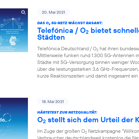
20. Mai 2021
DAS O
5G-NETZ WÄCHST RASANT:
2
Telefónica / O
bietet schnell
2
Städten
Telefónica Deutschland / O
hat ihren bundesw
2
Mittlerweile funken rund 1.300 5G-Antennen in
Städte mit 5G-Versorgung binnen weniger Wo
über die leistungsstarken 3,6 GHz-Frequenzen,
kurze Reaktionszeiten und damit insgesamt ein
18. Mai 2021
HÄRTETEST ZUR NETZQUALITÄT:
O
stellt sich dem Urteil de
2
Im Zuge der großen O
Netzkampagne “Willkom
2
Verbraucher deutschlandweit kostenlos die Netz