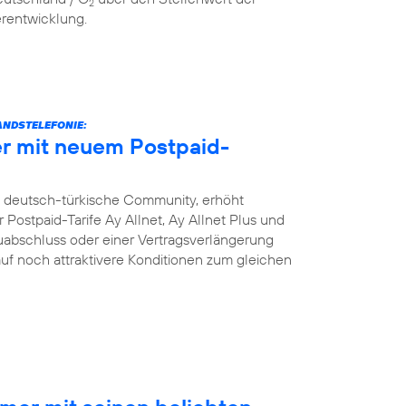
2
erentwicklung.
NDSTELEFONIE:
r mit neuem Postpaid-
e deutsch-türkische Community, erhöht
Postpaid-Tarife Ay Allnet, Ay Allnet Plus und
uabschluss oder einer Vertragsverlängerung
 auf noch attraktivere Konditionen zum gleichen