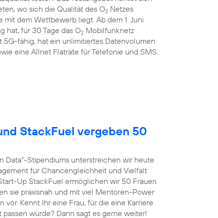
en, wo sich die Qualität des O
Netzes
2
 mit dem Wettbewerb liegt. Ab dem 1. Juni
g hat, für 30 Tage das O
Mobilfunknetz
2
st 5G-fähig, hat ein unlimitiertes Datenvolumen
wie eine Allnet Flatrate für Telefonie und SMS.
nd StackFuel vergeben 50
n Data“-Stipendiums unterstreichen wir heute
agement für Chancengleichheit und Vielfalt
tart-Up StackFuel ermöglichen wir 50 Frauen
ten sie praxisnah und mit viel Mentoren-Power
vor. Kennt Ihr eine Frau, für die eine Karriere
t passen würde? Dann sagt es gerne weiter!