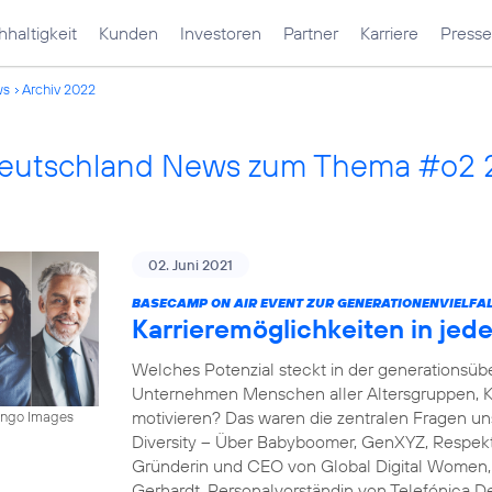
haltigkeit
Kunden
Investoren
Partner
Karriere
Presse
ws
Archiv 2022
Deutschland News zum Thema #o2
02. Juni 2021
BASECAMP ON AIR EVENT ZUR GENERATIONENVIELFAL
Karrieremöglichkeiten in je
Welches Potenzial steckt in der generations
Unternehmen Menschen aller Altersgruppen, K
motivieren? Das waren die zentralen Fragen 
mingo Images
Diversity – Über Babyboomer, GenXYZ, Respekt 
Gründerin und CEO von Global Digital Women, s
Gerhardt, Personalvorständin von Telefónica D