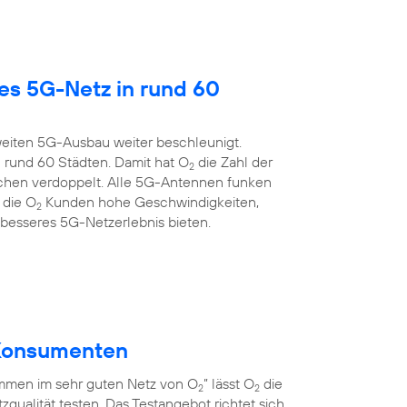
es 5G-Netz in rund 60
eiten 5G-Ausbau weiter beschleunigt.
 rund 60 Städten. Damit hat O
die Zahl der
2
chen verdoppelt. Alle 5G-Antennen funken
 die O
Kunden hohe Geschwindigkeiten,
2
 besseres 5G-Netzerlebnis bieten.
r Konsumenten
men im sehr guten Netz von O
” lässt O
die
2
2
qualität testen. Das Testangebot richtet sich