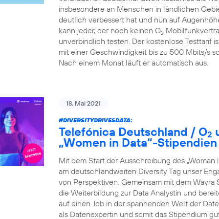
insbesondere an Menschen in ländlichen Gebiet
deutlich verbessert hat und nun auf Augenhöhe
kann jeder, der noch keinen O
Mobilfunkvertra
2
unverbindlich testen. Der kostenlose Testtarif i
mit einer Geschwindigkeit bis zu 500 Mbits/s so
Nach einem Monat läuft er automatisch aus.
18. Mai 2021
#DIVERSITYDRIVESDATA
:
Telefónica Deutschland / O
u
2
„Women in Data“-Stipendien
Mit dem Start der Ausschreibung des „Woman i
am deutschlandweiten Diversity Tag unser Eng
von Perspektiven. Gemeinsam mit dem Wayra S
die Weiterbildung zur Data Analystin und berei
auf einen Job in der spannenden Welt der Daten 
als Datenexpertin und somit das Stipendium gu