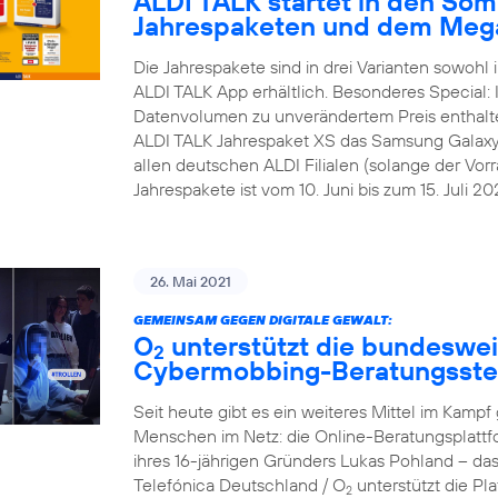
ALDI TALK startet in den Som
Jahrespaketen und dem Meg
Die Jahrespakete sind in drei Varianten sowohl i
ALDI TALK App erhältlich. Besonderes Special:
Datenvolumen zu unverändertem Preis enthalt
ALDI TALK Jahrespaket XS das Samsung Galaxy A1
allen deutschen ALDI Filialen (solange der Vorra
Jahrespakete ist vom 10. Juni bis zum 15. Juli 202
26. Mai 2021
GEMEINSAM GEGEN DIGITALE GEWALT:
O
unterstützt die bundesweit
2
Cybermobbing-Beratungsste
Seit heute gibt es ein weiteres Mittel im Kam
Menschen im Netz: die Online-Beratungsplattf
ihres 16-jährigen Gründers Lukas Pohland – da
Telefónica Deutschland / O
unterstützt die P
2