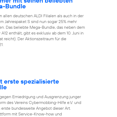
mer mit seinen beliebten
a-Bundle
n allen deutschen ALDI Filialen als auch in der
 Im Jahrespaket S sind nun sogar 25% mehr
en. Das beliebte Mega-Bundle, das neben dem
2 enthält, gibt es exklusiv ab dem 10. Juni in
t reicht). Der Aktionszeitraum für die
1.
 erste spezialisierte
lle
pf gegen Erniedrigung und Ausgrenzung junger
orm des Vereins Cybermobbing-Hilfe e.V. und
s erste bundesweite Angebot dieser Art.
lattform mit Service-Know-how und