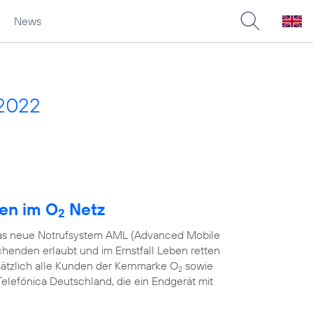
News
 2022
den im O
Netz
2
 das neue Notrufsystem AML (Advanced Mobile
chenden erlaubt und im Ernstfall Leben retten
sätzlich alle Kunden der Kernmarke O
sowie
2
elefónica Deutschland, die ein Endgerät mit