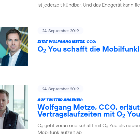
ist jederzeit kündbar. Und das Endgerät kann fl
24. September 2019
ZITAT WOLFGANG METZE, CCO:
O
You schafft die Mobilfunkl
2
24. September 2019
AUF TWITTER ANSEHEN:
Wolfgang Metze, CCO, erläute
Vertragslaufzeiten mit O
Yo
2
O
geht voran und schafft mit O
You als neuem
2
2
Mobilfunklaufzeit ab.