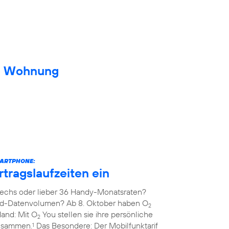
ue Wohnung
MARTPHONE:
rtragslaufzeiten ein
echs oder lieber 36 Handy-Monatsraten?
ed-Datenvolumen? Ab 8. Oktober haben O
2
Hand: Mit O
You stellen sie ihre persönliche
2
zusammen.
Das Besondere: Der Mobilfunktarif
1