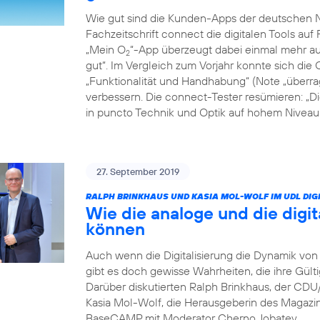
Wie gut sind die Kunden-Apps der deutschen Ne
Fachzeitschrift connect die digitalen Tools auf 
„Mein O
“-App überzeugt dabei einmal mehr auf
2
gut“. Im Vergleich zum Vorjahr konnte sich die 
„Funktionalität und Handhabung“ (Note „überrag
verbessern. Die connect-Tester resümieren: „D
in puncto Technik und Optik auf hohem Niveau: 
27. September 2019
RALPH BRINKHAUS UND KASIA MOL-WOLF IM UDL DIGI
Wie die analoge und die digit
können
Auch wenn die Digitalisierung die Dynamik von 
gibt es doch gewisse Wahrheiten, die ihre Gült
Darüber diskutierten Ralph Brinkhaus, der CD
Kasia Mol-Wolf, die Herausgeberin des Magaz
BaseCAMP mit Moderator Cherno Jobatey.