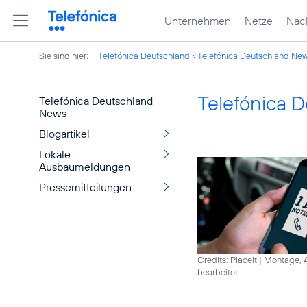
Unternehmen
Netze
Nach
Sie sind hier:
Telefónica Deutschland
Telefónica Deutschland Ne
Telefónica 
Telefónica Deutschland
News
Blogartikel
Lokale
Ausbaumeldungen
Pressemitteilungen
Credits: Placeit
|
Montage, A
bearbeitet