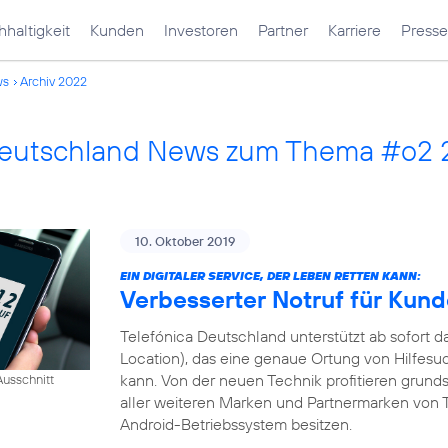
haltigkeit
Kunden
Investoren
Partner
Karriere
Presse
ws
Archiv 2022
Deutschland News zum Thema #o2
10. Oktober 2019
EIN DIGITALER SERVICE, DER LEBEN RETTEN KANN:
Verbesserter Notruf für Kun
Telefónica Deutschland unterstützt ab sofort
Location), das eine genaue Ortung von Hilfesu
kann. Von der neuen Technik profitieren grund
usschnitt
aller weiteren Marken und Partnermarken von T
Android-Betriebssystem besitzen.