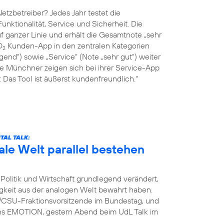
tzbetreiber? Jedes Jahr testet die
Funktionalität, Service und Sicherheit. Die
 ganzer Linie und erhält die Gesamtnote „sehr
O
Kunden-App in den zentralen Kategorien
2
end“) sowie „Service“ (Note „sehr gut“) weiter
ie Münchner zeigen sich bei ihrer Service-App
Das Tool ist äußerst kundenfreundlich.“
TAL TALK:
ale Welt parallel bestehen
Politik und Wirtschaft grundlegend verändert,
igkeit aus der analogen Welt bewahrt haben.
U/CSU-Fraktionsvorsitzende im Bundestag, und
ins EMOTION, gestern Abend beim UdL Talk im