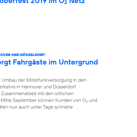
oberfest 2019 im O
Netz
2
NOVER UND DÜSSELDORF:
orgt Fahrgäste im Untergrund
 Umbau der Mobilfunkversorgung in den
erkehrs in Hannover und Düsseldorf
r Zusammenarbeit mit den örtlichen
t Mitte September können Kunden von O
und
2
dten nun auch unter Tage schnelle