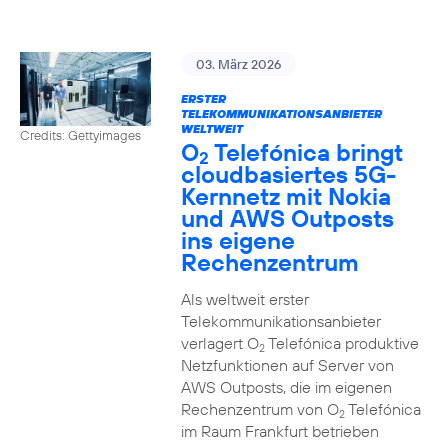
03. März 2026
ERSTER
TELEKOMMUNIKATIONSANBIETER
WELTWEIT
Credits: Gettyimages
O
Telefónica bringt
2
cloudbasiertes 5G-
Kernnetz mit Nokia
und AWS Outposts
ins eigene
Rechenzentrum
Als weltweit erster
Telekommunikationsanbieter
verlagert O
Telefónica produktive
2
Netzfunktionen auf Server von
AWS Outposts, die im eigenen
Rechenzentrum von O
Telefónica
2
im Raum Frankfurt betrieben