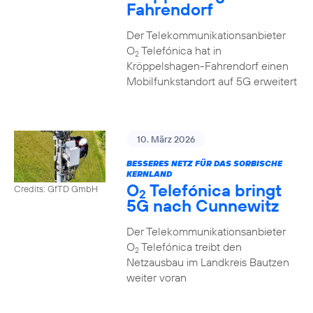
Fahrendorf
Der Telekommunikationsanbieter
O
Telefónica hat in
2
Kröppelshagen-Fahrendorf einen
Mobilfunkstandort auf 5G erweitert
10. März 2026
BESSERES NETZ FÜR DAS SORBISCHE
KERNLAND
O
Telefónica bringt
Credits: GfTD GmbH
2
5G nach Cunnewitz
Der Telekommunikationsanbieter
O
Telefónica treibt den
2
Netzausbau im Landkreis Bautzen
weiter voran