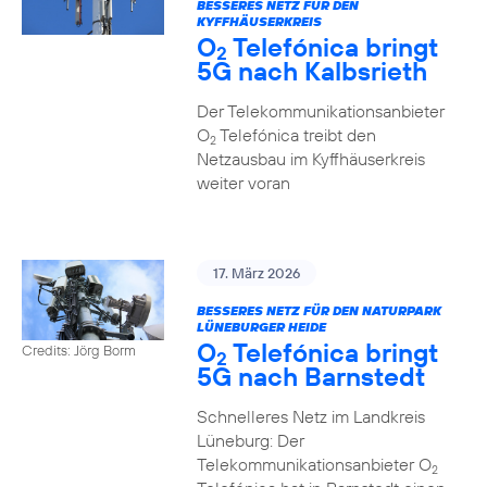
BESSERES NETZ FÜR DEN
KYFFHÄUSERKREIS
O
Telefónica bringt
2
5G nach Kalbsrieth
Der Telekommunikationsanbieter
O
Telefónica treibt den
2
Netzausbau im Kyffhäuserkreis
weiter voran
17. März 2026
BESSERES NETZ FÜR DEN NATURPARK
LÜNEBURGER HEIDE
O
Telefónica bringt
Credits: Jörg Borm
2
5G nach Barnstedt
Schnelleres Netz im Landkreis
Lüneburg: Der
Telekommunikationsanbieter O
2