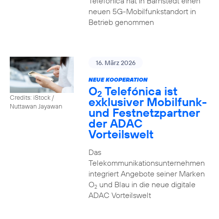
Telefónica hat in Barnstedt einen
neuen 5G-Mobilfunkstandort in
Betrieb genommen
16. März 2026
NEUE KOOPERATION
O
Telefónica ist
2
Credits: iStock /
exklusiver Mobilfunk-
Nuttawan Jayawan
und Festnetzpartner
der ADAC
Vorteilswelt
Das
Telekommunikationsunternehmen
integriert Angebote seiner Marken
O
und Blau in die neue digitale
2
ADAC Vorteilswelt