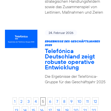
strategischen Handlungsfeldern
sowie das Zusammenspiel von
Leitlinien, Maßnahmen und Zielen
24. Februar 2026
ERGEBNISSE DES GESCHÄFTSJAHRES
2025
Telefónica
Deutschland zeigt
robuste operative
Entwicklung
Die Ergebnisse der Telefónica-
Gruppe für das Geschäftsjahr 2025
1
2
3
4
5
6
7
8
9
10
11
12
13
14
15
16
17
18
19
20
21
22