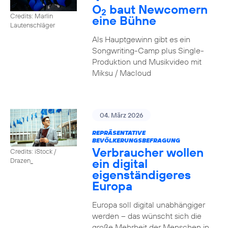
O
baut Newcomern
2
Credits: Marlin
eine Bühne
Lautenschläger
Als Hauptgewinn gibt es ein
Songwriting-Camp plus Single-
Produktion und Musikvideo mit
Miksu / Macloud
04. März 2026
REPRÄSENTATIVE
BEVÖLKERUNGSBEFRAGUNG
Verbraucher wollen
Credits: iStock /
ein digital
Drazen_
eigenständigeres
Europa
Europa soll digital unabhängiger
werden – das wünscht sich die
große Mehrheit der Menschen in