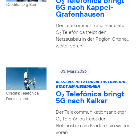
O
Telefónica bringt
2
Credits: Jörg Borm
5G nach Kappel-
Grafenhausen
Der Telekommunikationsanbieter
O
Telefónica treibt den
2
Netzausbau in der Region Ortenau
weiter voran
03. März 2026
BESSERES NETZ FÜR DIE HISTORISCHE
STADT AM NIEDERRHEIN
O
Telefónica bringt
Credits: Telefónica
2
5G nach Kalkar
Deutschland
Der Telekommunikationsanbieter
O
Telefónica treibt den
2
Netzausbau am Niederrhein weiter
voran