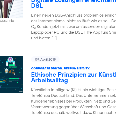
DSL
Einen neuen DSL-Anschluss problemlos einrich
das Internet einmal nicht so läuft wie es soll:
usschnitt
O
Kunden jetzt mit zwei umfassenden digital
2
Laptop oder PC und die DSL Hilfe App fürs Sm
und bieten […]
09. April 2019
CORPORATE DIGITAL RESPONSIBILITY:
Ethische Prinzipien zur Künstl
Arbeitsalltag
Künstliche Intelligenz (KI) ist ein wichtiger Bes
Telefónica Deutschland. Das Unternehmen setzt
Kundenerlebnisses bei Produkten, Netz und Ser
Verantwortung gegenüber Wirtschaft und Gesel
Telefónica deshalb weltweit dazu, KI nur nach k