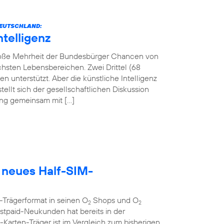
 DEUTSCHLAND:
ntelligenz
 große Mehrheit der Bundesbürger Chancen von
lichsten Lebensbereichen. Zwei Drittel (68
 unterstützt. Aber die künstliche Intelligenz
tellt sich der gesellschaftlichen Diskussion
tung gemeinsam mit […]
 neues Half-SIM-
-Trägerformat in seinen O
Shops und O
2
2
tpaid-Neukunden hat bereits in der
rten-Träger ist im Vergleich zum bisherigen