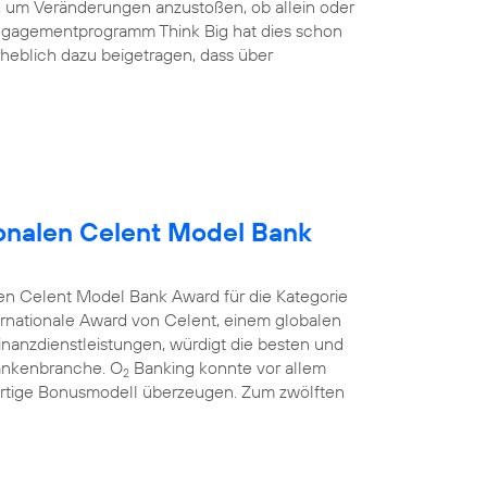
nd, um Veränderungen anzustoßen, ob allein oder
ngagementprogramm Think Big hat dies schon
heblich dazu beigetragen, dass über
onalen Celent Model Bank
en Celent Model Bank Award für die Kategorie
rnationale Award von Celent, einem globalen
anzdienstleistungen, würdigt die besten und
Bankenbranche. O
Banking konnte vor allem
2
rtige Bonusmodell überzeugen. Zum zwölften