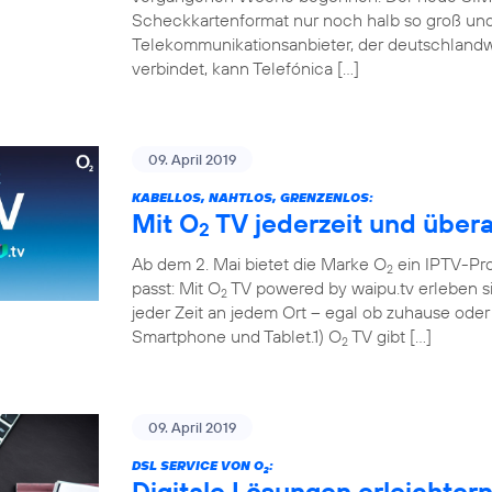
Scheckkartenformat nur noch halb so groß und 
Telekommunikationsanbieter, der deutschland
verbindet, kann Telefónica […]
09. April 2019
KABELLOS, NAHTLOS, GRENZENLOS:
Mit O
TV jederzeit und übera
2
Ab dem 2. Mai bietet die Marke O
ein IPTV-Pr
2
passt: Mit O
TV powered by waipu.tv erleben si
2
jeder Zeit an jedem Ort – egal ob zuhause ode
Smartphone und Tablet.1) O
TV gibt […]
2
09. April 2019
DSL SERVICE VON O
:
2
Digitale Lösungen erleichter