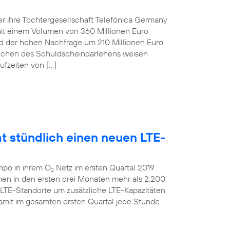
r ihre Tochtergesellschaft Telefónica Germany
t einem Volumen von 360 Millionen Euro
und der hohen Nachfrage um 210 Millionen Euro
anchen des Schuldscheindarlehens weisen
ufzeiten von […]
t stündlich einen neuen LTE-
mpo in ihrem O
Netz im ersten Quartal 2019
2
men in den ersten drei Monaten mehr als 2.200
 LTE-Standorte um zusätzliche LTE-Kapazitäten
amit im gesamten ersten Quartal jede Stunde