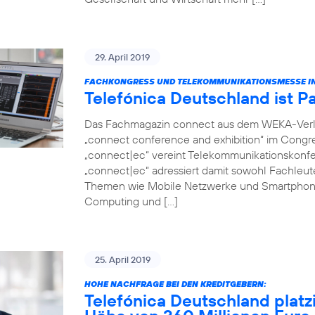
29. April 2019
FACHKONGRESS UND TELEKOMMUNIKATIONSMESSE IN
Telefónica Deutschland ist P
Das Fachmagazin connect aus dem WEKA-Verlag 
„connect conference and exhibition“ im Congr
„connect|ec“ vereint Telekommunikationskonfer
„connect|ec“ adressiert damit sowohl Fachleut
Themen wie Mobile Netzwerke und Smartphon
Computing und […]
25. April 2019
HOHE NACHFRAGE BEI DEN KREDITGEBERN:
Telefónica Deutschland platz