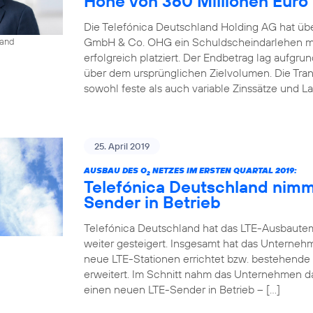
Höhe von 360 Millionen Euro
Die Telefónica Deutschland Holding AG hat übe
GmbH & Co. OHG ein Schuldscheindarlehen mi
land
erfolgreich platziert. Der Endbetrag lag aufgr
über dem ursprünglichen Zielvolumen. Die Tr
sowohl feste als auch variable Zinssätze und La
25. April 2019
AUSBAU DES O
NETZES IM ERSTEN QUARTAL 2019:
2
Telefónica Deutschland nimm
Sender in Betrieb
Telefónica Deutschland hat das LTE-Ausbaute
weiter gesteigert. Insgesamt hat das Unterneh
neue LTE-Stationen errichtet bzw. bestehende
erweitert. Im Schnitt nahm das Unternehmen d
einen neuen LTE-Sender in Betrieb – […]