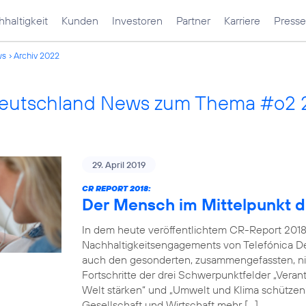
haltigkeit
Kunden
Investoren
Partner
Karriere
Presse
ws
Archiv 2022
Deutschland News zum Thema #o2
29. April 2019
CR REPORT 2018:
Der Mensch im Mittelpunkt d
In dem heute veröffentlichtem CR-Report 2018
Nachhaltigkeitsengagements von Telefónica De
auch den gesonderten, zusammengefassten, nich
Fortschritte der drei Schwerpunktfelder „Verantw
Welt stärken“ und „Umwelt und Klima schützen“.
Gesellschaft und Wirtschaft mehr […]