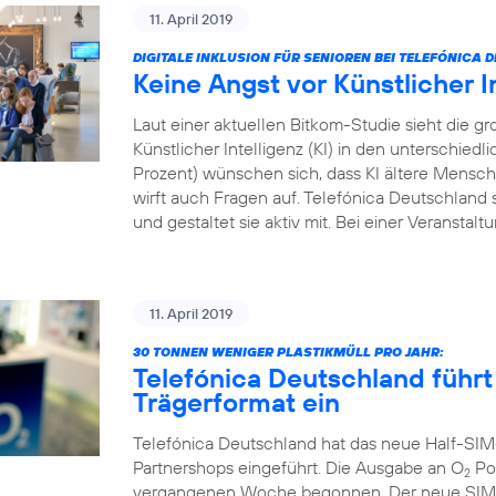
11. April 2019
DIGITALE INKLUSION FÜR SENIOREN BEI TELEFÓNICA
Keine Angst vor Künstlicher I
Laut einer aktuellen Bitkom-Studie sieht die
Künstlicher Intelligenz (KI) in den unterschied
Prozent) wünschen sich, dass KI ältere Menschen
wirft auch Fragen auf. Telefónica Deutschland s
und gestaltet sie aktiv mit. Bei einer Veranstal
11. April 2019
30 TONNEN WENIGER PLASTIKMÜLL PRO JAHR:
Telefónica Deutschland führt
Trägerformat ein
Telefónica Deutschland hat das neue Half-SIM
Partnershops eingeführt. Die Ausgabe an O
Pos
2
vergangenen Woche begonnen. Der neue SIM-Ka