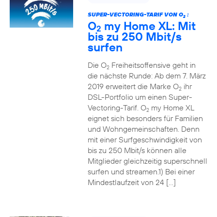
SUPER-VECTORING-TARIF VON O
:
2
O
my Home XL: Mit
2
bis zu 250 Mbit/s
surfen
Die O
Freiheitsoffensive geht in
2
die nächste Runde: Ab dem 7. März
2019 erweitert die Marke O
ihr
2
DSL-Portfolio um einen Super-
Vectoring-Tarif. O
my Home XL
2
eignet sich besonders für Familien
und Wohngemeinschaften. Denn
mit einer Surfgeschwindigkeit von
bis zu 250 Mbit/s können alle
Mitglieder gleichzeitig superschnell
surfen und streamen.1) Bei einer
Mindestlaufzeit von 24 […]