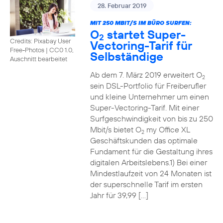
28. Februar 2019
MIT 250 MBIT/S IM BÜRO SURFEN:
O
startet Super-
2
Credits: Pixabay User
Vectoring-Tarif für
Free-Photos
|
CC0 1.0,
Selbständige
Auschnitt bearbeitet
Ab dem 7. März 2019 erweitert O
2
sein DSL-Portfolio für Freiberufler
und kleine Unternehmer um einen
Super-Vectoring-Tarif. Mit einer
Surfgeschwindigkeit von bis zu 250
Mbit/s bietet O
my Office XL
2
Geschäftskunden das optimale
Fundament für die Gestaltung ihres
digitalen Arbeitslebens.1) Bei einer
Mindestlaufzeit von 24 Monaten ist
der superschnelle Tarif im ersten
Jahr für 39,99 […]