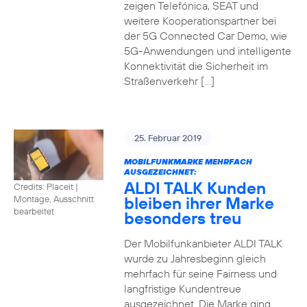
zeigen Telefónica, SEAT und
weitere Kooperationspartner bei
der 5G Connected Car Demo, wie
5G-Anwendungen und intelligente
Konnektivität die Sicherheit im
Straßenverkehr […]
25. Februar 2019
MOBILFUNKMARKE MEHRFACH
AUSGEZEICHNET:
ALDI TALK Kunden
Credits: Placeit
|
bleiben ihrer Marke
Montage, Ausschnitt
bearbeitet
besonders treu
Der Mobilfunkanbieter ALDI TALK
wurde zu Jahresbeginn gleich
mehrfach für seine Fairness und
langfristige Kundentreue
ausgezeichnet. Die Marke ging