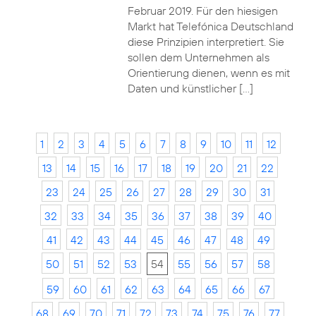
Februar 2019. Für den hiesigen
Markt hat Telefónica Deutschland
diese Prinzipien interpretiert. Sie
sollen dem Unternehmen als
Orientierung dienen, wenn es mit
Daten und künstlicher […]
1
2
3
4
5
6
7
8
9
10
11
12
13
14
15
16
17
18
19
20
21
22
23
24
25
26
27
28
29
30
31
32
33
34
35
36
37
38
39
40
41
42
43
44
45
46
47
48
49
50
51
52
53
54
55
56
57
58
59
60
61
62
63
64
65
66
67
68
69
70
71
72
73
74
75
76
77