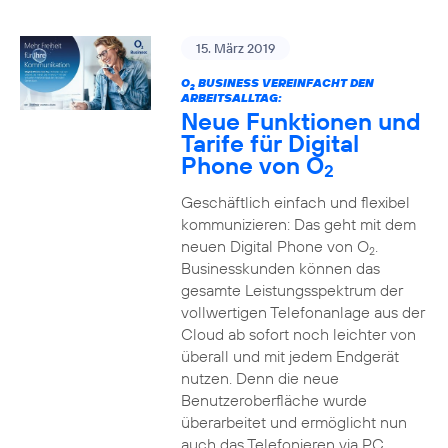
15. März 2019
O
BUSINESS VEREINFACHT DEN
2
ARBEITSALLTAG:
Neue Funktionen und
Tarife für Digital
Phone von O
2
Geschäftlich einfach und flexibel
kommunizieren: Das geht mit dem
neuen Digital Phone von O
.
2
Businesskunden können das
gesamte Leistungsspektrum der
vollwertigen Telefonanlage aus der
Cloud ab sofort noch leichter von
überall und mit jedem Endgerät
nutzen. Denn die neue
Benutzeroberfläche wurde
überarbeitet und ermöglicht nun
auch das Telefonieren via PC,