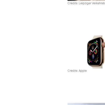
Credits: Leipziger Verkehrsb
Credits: Apple