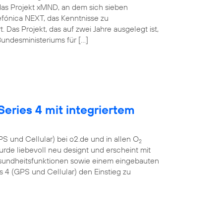
das Projekt xMND, an dem sich sieben
lefónica NEXT, das Kenntnisse zu
as Projekt, das auf zwei Jahre ausgelegt ist,
undesministeriums für […]
eries 4 mit integriertem
S und Cellular) bei o2.de und in allen O
2
urde liebevoll neu designt und erscheint mit
esundheitsfunktionen sowie einem eingebauten
4 (GPS und Cellular) den Einstieg zu