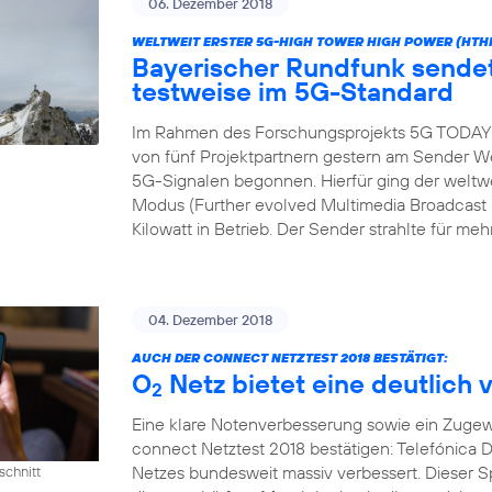
06. Dezember 2018
WELTWEIT ERSTER 5G-HIGH TOWER HIGH POWER (HTH
Bayerischer Rundfunk send
testweise im 5G-Standard
Im Rahmen des Forschungsprojekts 5G TODAY h
von fünf Projektpartnern gestern am Sender We
5G-Signalen begonnen. Hierfür ging der wel
Modus (Further evolved Multimedia Broadcast M
Kilowatt in Betrieb. Der Sender strahlte für meh
04. Dezember 2018
AUCH DER CONNECT NETZTEST 2018 BESTÄTIGT:
O
Netz bietet eine deutlich 
2
Eine klare Notenverbesserung sowie ein Zugew
connect Netztest 2018 bestätigen: Telefónica D
Netzes bundesweit massiv verbessert. Dieser 
schnitt