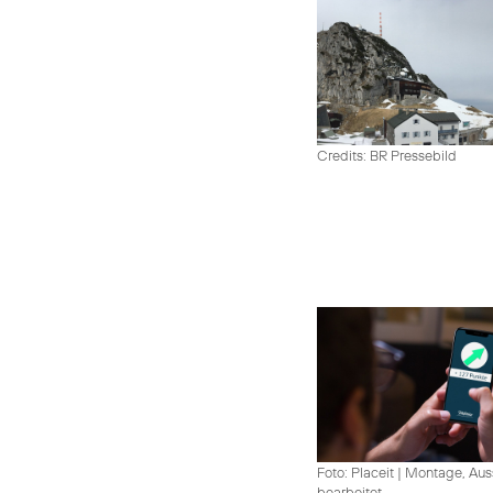
Credits: BR Pressebild
Foto: Placeit
|
Montage, Aus
bearbeitet