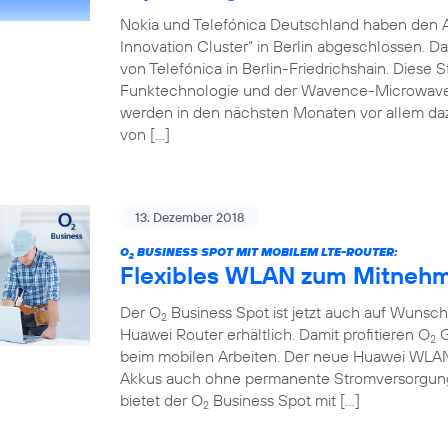
Nokia und Telefónica Deutschland haben den 
Innovation Cluster” in Berlin abgeschlossen. D
von Telefónica in Berlin-Friedrichshain. Diese 
Funktechnologie und der Wavence-Microwave-T
werden in den nächsten Monaten vor allem da
von […]
13. Dezember 2018
O
BUSINESS SPOT MIT MOBILEM LTE-ROUTER:
2
Flexibles WLAN zum Mitnehm
Der O
Business Spot ist jetzt auch auf Wuns
2
Huawei Router erhältlich. Damit profitieren O
G
2
beim mobilen Arbeiten. Der neue Huawei WLAN-R
Akkus auch ohne permanente Stromversorgung 
bietet der O
Business Spot mit […]
2