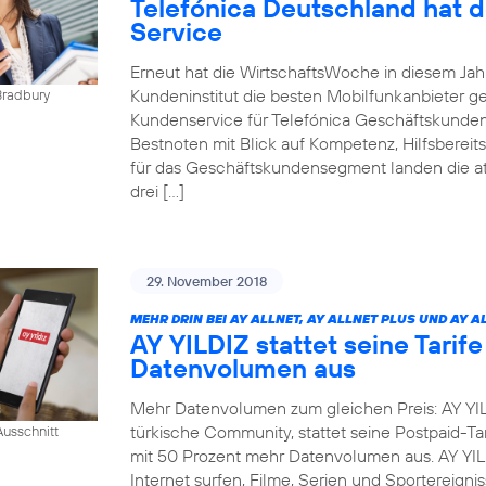
Telefónica Deutschland hat 
Service
Erneut hat die WirtschaftsWoche in diesem Ja
Kundeninstitut die besten Mobilfunkanbieter g
Bradbury
Kundenservice für Telefónica Geschäftskunden
Bestnoten mit Blick auf Kompetenz, Hilfsbereit
für das Geschäftskundensegment landen die at
drei […]
29. November 2018
MEHR DRIN BEI AY ALLNET, AY ALLNET PLUS UND AY A
AY YILDIZ stattet seine Tarif
Datenvolumen aus
Mehr Datenvolumen zum gleichen Preis: AY YIL
türkische Community, stattet seine Postpaid-Tar
usschnitt
mit 50 Prozent mehr Datenvolumen aus. AY YI
Internet surfen, Filme, Serien und Sportereig