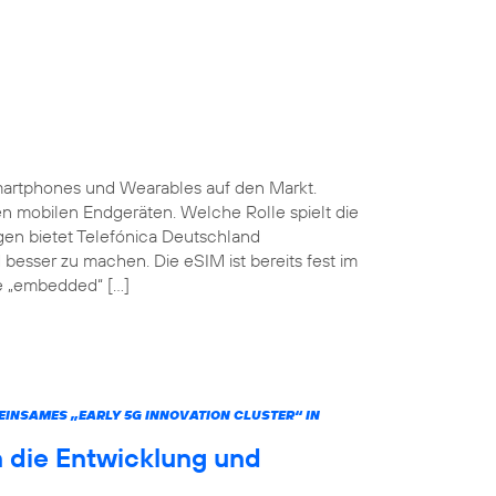
martphones und Wearables auf den Markt.
ten mobilen Endgeräten. Welche Rolle spielt die
gen bietet Telefónica Deutschland
 besser zu machen. Die eSIM ist bereits fest im
he „embedded“ […]
INSAMES „EARLY 5G INNOVATION CLUSTER“ IN
 die Entwicklung und