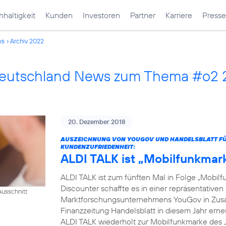
haltigkeit
Kunden
Investoren
Partner
Karriere
Presse
ws
Archiv 2022
Deutschland News zum Thema #o2
20. Dezember 2018
AUSZEICHNUNG VON YOUGOV UND HANDELSBLATT FÜR
KUNDENZUFRIEDENHEIT:
ALDI TALK ist „Mobilfunkmar
ALDI TALK ist zum fünften Mal in Folge „Mobilf
Discounter schaffte es in einer repräsentativ
usschnitt
Marktforschungsunternehmens YouGov in Zusam
Finanzzeitung Handelsblatt in diesem Jahr erneut
ALDI TALK wiederholt zur Mobilfunkmarke des J