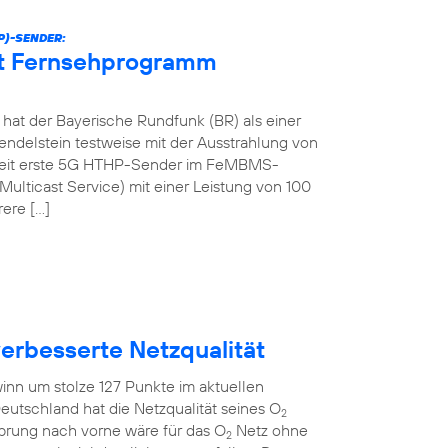
P)-SENDER:
et Fernsehprogramm
at der Bayerische Rundfunk (BR) als einer
ndelstein testweise mit der Ausstrahlung von
tweit erste 5G HTHP-Sender im FeMBMS-
ulticast Service) mit einer Leistung von 100
rere […]
verbesserte Netzqualität
inn um stolze 127 Punkte im aktuellen
eutschland hat die Netzqualität seines O
2
Sprung nach vorne wäre für das O
Netz ohne
2