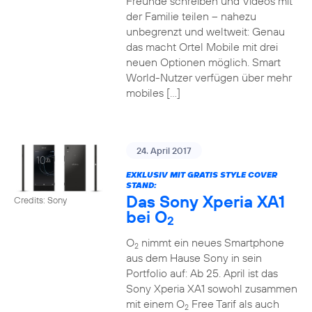
Freunde schreiben und Videos mit
der Familie teilen – nahezu
unbegrenzt und weltweit: Genau
das macht Ortel Mobile mit drei
neuen Optionen möglich. Smart
World-Nutzer verfügen über mehr
mobiles […]
24. April 2017
EXKLUSIV MIT GRATIS STYLE COVER
STAND:
Das Sony Xperia XA1
Credits: Sony
bei O
2
O
nimmt ein neues Smartphone
2
aus dem Hause Sony in sein
Portfolio auf: Ab 25. April ist das
Sony Xperia XA1 sowohl zusammen
mit einem O
Free Tarif als auch
2