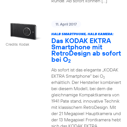
Runde. Ab sofort können […]
11. April 2017
HALB SMARTPHONE, HALB KAMERA:
Das KODAK EKTRA
Credits: Kodak
Smartphone mit
RetroDesign ab sofort
bei O
2
Ab sofort ist das elegante „KODAK
EKTRA Smartphone“ bei O
2
erhältlich. Der Hersteller kombiniert
bei diesem Modell, bei dem die
gleichnamige Kompaktkamera von
1941 Pate stand, innovative Technik
mit klassischem RetroDesign. Mit
der 21 Megapixel Hauptkamera und
der 13 Megapixel Frontkamera hebt
sich das KODAK EKTRA