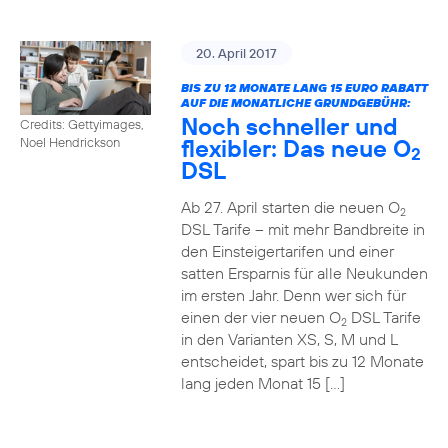
20. April 2017
BIS ZU 12 MONATE LANG 15 EURO RABATT
AUF DIE MONATLICHE GRUNDGEBÜHR:
Noch schneller und
Credits: Gettyimages,
flexibler: Das neue O
Noel Hendrickson
2
DSL
Ab 27. April starten die neuen O
2
DSL Tarife – mit mehr Bandbreite in
den Einsteigertarifen und einer
satten Ersparnis für alle Neukunden
im ersten Jahr. Denn wer sich für
einen der vier neuen O
DSL Tarife
2
in den Varianten XS, S, M und L
entscheidet, spart bis zu 12 Monate
lang jeden Monat 15 […]