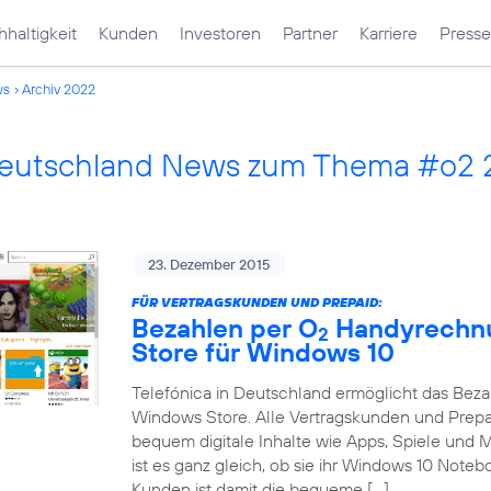
haltigkeit
Kunden
Investoren
Partner
Karriere
Presse
ws
Archiv 2022
Deutschland News zum Thema #o2
23. Dezember 2015
FÜR VERTRAGSKUNDEN UND PREPAID:
Bezahlen per O
Handyrechnu
2
Store für Windows 10
Telefónica in Deutschland ermöglicht das Bez
Windows Store. Alle Vertragskunden und Prep
bequem digitale Inhalte wie Apps, Spiele und
ist es ganz gleich, ob sie ihr Windows 10 Note
Kunden ist damit die bequeme […]