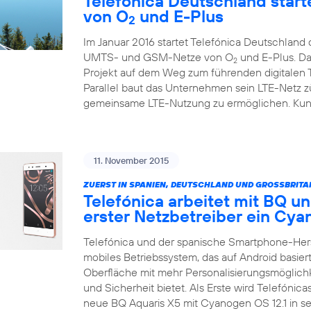
Telefónica Deutschland starte
von O
und E-Plus
2
Im Januar 2016 startet Telefónica Deutschlan
UMTS- und GSM-Netze von O
und E-Plus. Da
2
Projekt auf dem Weg zum führenden digitalen
Parallel baut das Unternehmen sein LTE-Netz zü
gemeinsame LTE-Nutzung zu ermöglichen. Kunde
11. November 2015
ZUERST IN SPANIEN, DEUTSCHLAND UND GROSSBRITA
Telefónica arbeitet mit BQ un
erster Netzbetreiber ein C
Telefónica und der spanische Smartphone-Her
mobiles Betriebssystem, das auf Android basiert
Oberfläche mit mehr Personalisierungsmöglich
und Sicherheit bietet. Als Erste wird Telefónic
neue BQ Aquaris X5 mit Cyanogen OS 12.1 in 