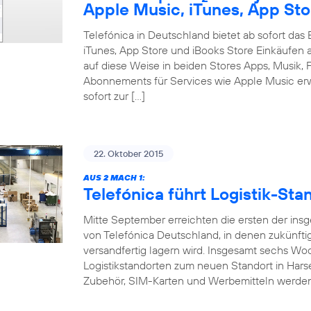
Apple Music, iTunes, App Sto
Telefónica in Deutschland bietet ab sofort da
iTunes, App Store und iBooks Store Einkäufen 
auf diese Weise in beiden Stores Apps, Musik, F
Abonnements für Services wie Apple Music erw
sofort zur […]
22. Oktober 2015
AUS 2 MACH 1:
Telefónica führt Logistik-S
Mitte September erreichten die ersten der ins
von Telefónica Deutschland, in denen zukünft
versandfertig lagern wird. Insgesamt sechs W
Logistikstandorten zum neuen Standort in Hars
Zubehör, SIM-Karten und Werbemitteln werde