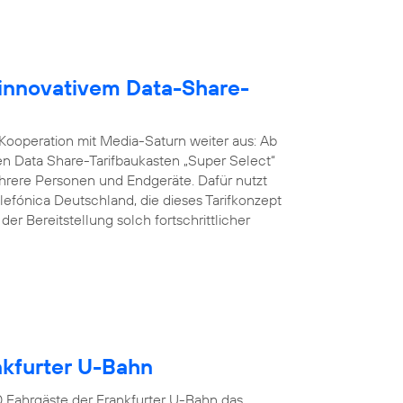
 innovativem Data-Share-
 Kooperation mit Media-Saturn weiter aus: Ab
n Data Share-Tarifbaukasten „Super Select“
ere Personen und Endgeräte. Dafür nutzt
lefónica Deutschland, die dieses Tarifkonzept
er Bereitstellung solch fortschrittlicher
ankfurter U-Bahn
00 Fahrgäste der Frankfurter U-Bahn das