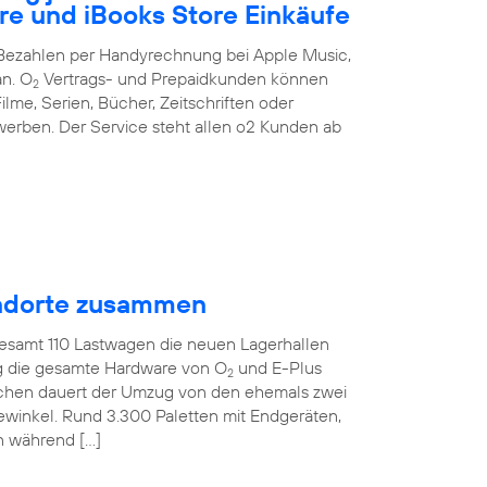
re und iBooks Store Einkäufe
s Bezahlen per Handyrechnung bei Apple Music,
an. O
Vertrags- und Prepaidkunden können
2
ilme, Serien, Bücher, Zeitschriften oder
erben. Der Service steht allen o2 Kunden ab
tandorte zusammen
gesamt 110 Lastwagen die neuen Lagerhallen
ig die gesamte Hardware von O
und E-Plus
2
ochen dauert der Umzug von den ehemals zwei
ewinkel. Rund 3.300 Paletten mit Endgeräten,
n während […]