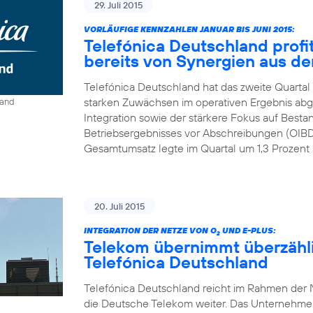
29. Juli 2015
VORLÄUFIGE KENNZAHLEN JANUAR BIS JUNI 2015:
Telefónica Deutschland profit
bereits von Synergien aus der
Telefónica Deutschland hat das zweite Quartal
starken Zuwächsen im operativen Ergebnis abge
land
Integration sowie der stärkere Fokus auf Best
Betriebsergebnisses vor Abschreibungen (OIBDA
Gesamtumsatz legte im Quartal um 1,3 Prozent a
20. Juli 2015
INTEGRATION DER NETZE VON O
UND E-PLUS:
2
Telekom übernimmt überzähl
Telefónica Deutschland
Telefónica Deutschland reicht im Rahmen der N
die Deutsche Telekom weiter. Das Unternehmen r