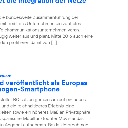
t die Integration der Netze
d die bundesweite Zusammenführung der
mit treibt das Unternehmen ein zentrales
 Telekommunikationsunternehmen voran.
gig weiter aus und plant, Mitte 2016 auch eine
n profitieren damit von […]
NNIEN:
d veröffentlicht als Europas
yanogen-Smartphone
steller BQ setzen gemeinsam auf ein neues
 und ein reichhaltigeres Erlebnis, eine
keiten sowie ein höheres Maß an Privatsphäre
as spanische Mobilfunktochter Movistar das
sein Angebot aufnehmen. Beide Unternehmen