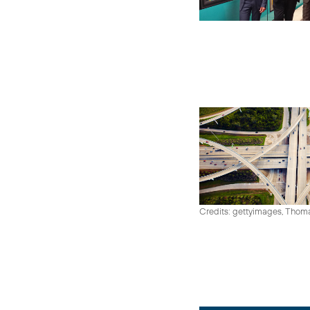
Credits: gettyimages, Thom