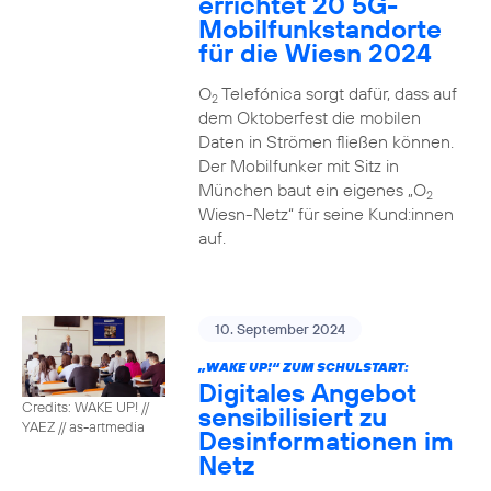
errichtet 20 5G-
Mobilfunkstandorte
für die Wiesn 2024
O
Telefónica sorgt dafür, dass auf
2
dem Oktoberfest die mobilen
Daten in Strömen fließen können.
Der Mobilfunker mit Sitz in
München baut ein eigenes „O
2
Wiesn-Netz“ für seine Kund:innen
auf.
10. September 2024
„WAKE UP!“ ZUM SCHULSTART:
Digitales Angebot
Credits: WAKE UP! //
sensibilisiert zu
YAEZ // as-artmedia
Desinformationen im
Netz