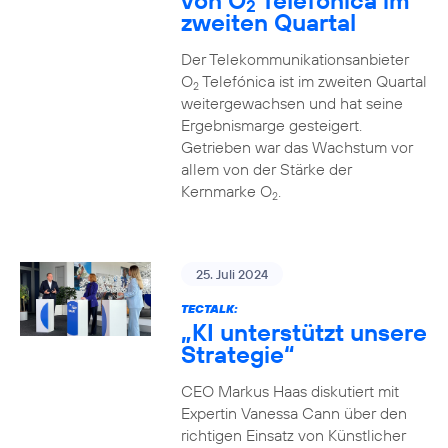
von O
Telefónica im
2
zweiten Quartal
Der Telekommunikationsanbieter
O
Telefónica ist im zweiten Quartal
2
weitergewachsen und hat seine
Ergebnismarge gesteigert.
Getrieben war das Wachstum vor
allem von der Stärke der
Kernmarke O
.
2
25. Juli 2024
TECTALK:
„KI unterstützt unsere
Strategie“
CEO Markus Haas diskutiert mit
Expertin Vanessa Cann über den
richtigen Einsatz von Künstlicher