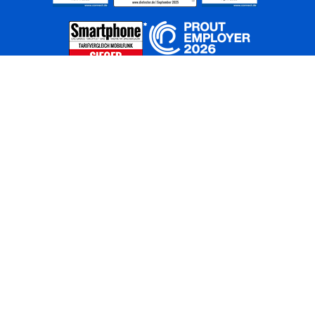
Home
Unternehmen
Netze
Nachhaltigkeit
Kunden
Investoren
Partner
Karriere
Presse
News
Privatkunden
Geschäftskunden
Worldwide
BASECAMP
AGB
Kontakt
ElektroG / BattG
Datenschutz