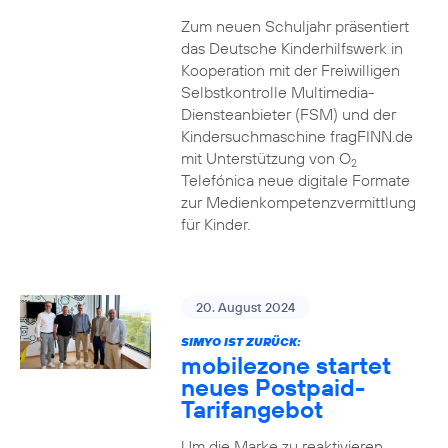
Zum neuen Schuljahr präsentiert
das Deutsche Kinderhilfswerk in
Kooperation mit der Freiwilligen
Selbstkontrolle Multimedia-
Diensteanbieter (FSM) und der
Kindersuchmaschine fragFINN.de
mit Unterstützung von O
2
Telefónica neue digitale Formate
zur Medienkompetenzvermittlung
für Kinder.
20. August 2024
SIMYO IST ZURÜCK:
mobilezone startet
neues Postpaid-
Tarifangebot
Um die Marke zu reaktivieren,