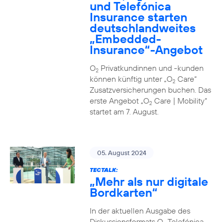
und Telefónica
Insurance starten
deutschlandweites
„Embedded-
Insurance“-Angebot
O
Privatkundinnen und -kunden
2
können künftig unter „O
Care“
2
Zusatzversicherungen buchen. Das
erste Angebot „O
Care | Mobility“
2
startet am 7. August.
05. August 2024
TECTALK:
„Mehr als nur digitale
Bordkarten“
In der aktuellen Ausgabe des
Diskussionsformats O
Telefónica