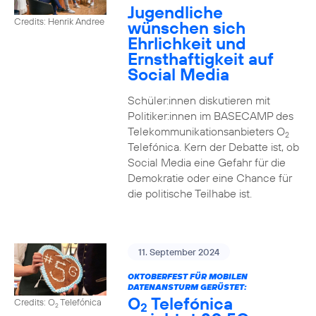
Jugendliche
Credits: Henrik Andree
wünschen sich
Ehrlichkeit und
Ernsthaftigkeit auf
Social Media
Schüler:innen diskutieren mit
Politiker:innen im BASECAMP des
Telekommunikationsanbieters O
2
Telefónica. Kern der Debatte ist, ob
Social Media eine Gefahr für die
Demokratie oder eine Chance für
die politische Teilhabe ist.
11. September 2024
OKTOBERFEST FÜR MOBILEN
DATENANSTURM GERÜSTET:
O
Telefónica
Credits: O
Telefónica
2
2