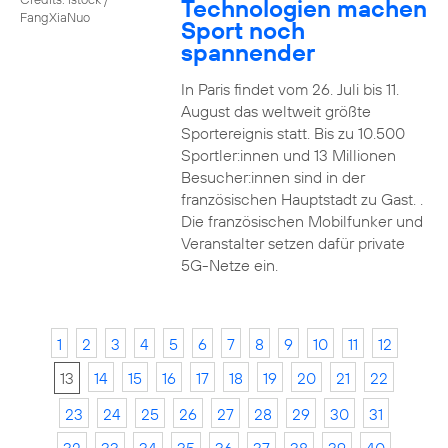
Technologien machen
FangXiaNuo
Sport noch
spannender
In Paris findet vom 26. Juli bis 11.
August das weltweit größte
Sportereignis statt. Bis zu 10.500
Sportler:innen und 13 Millionen
Besucher:innen sind in der
französischen Hauptstadt zu Gast. .
Die französischen Mobilfunker und
Veranstalter setzen dafür private
5G-Netze ein.
1
2
3
4
5
6
7
8
9
10
11
12
13
14
15
16
17
18
19
20
21
22
23
24
25
26
27
28
29
30
31