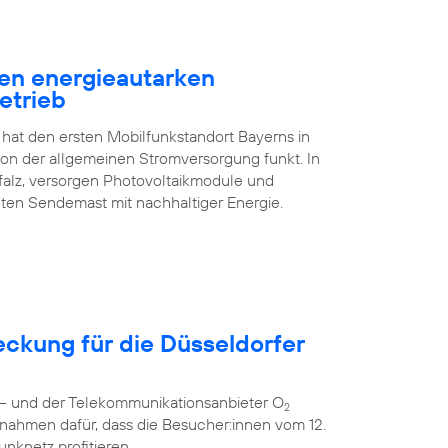
en energieautarken
etrieb
 hat den ersten Mobilfunkstandort Bayerns in
n der allgemeinen Stromversorgung funkt. In
falz, versorgen Photovoltaikmodule und
ten Sendemast mit nachhaltiger Energie.
eckung für die Düsseldorfer
r – und der Telekommunikationsanbieter O
2
nahmen dafür, dass die Besucher:innen vom 12.
unknetz profitieren.