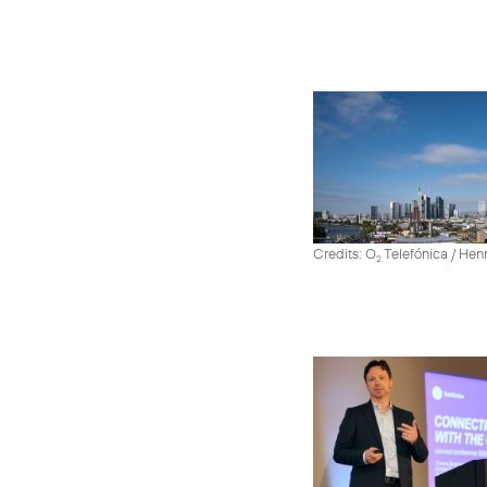
Credits: O
Telefónica / He
2