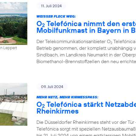
11. Juli 2024
WEISSER FLECK WEG:
O
Telefónica nimmt den erst
2
Mobilfunkmast in Bayern in B
Der Telekommunikationsanbieter O
Telefónica
2
Betrieb genommen, der komplett unabhängig vo
in Leppert
Sindlbach, im Landkreis Neumarkt in der Oberp
Biomethanol-Brennstoffzellen den neu errichte
09. Juli 2024
MEHR NETZ, MEHR KIRMESSPASS:
O
Telefónica stärkt Netzabd
2
Rheinkirmes
Die Düsseldorfer Rheinkirmes steht vor der Tü
Telefónica sorgt mit speziellen Netzausbaumaß
bis 21. Juli 2024 von einem erstklassigen Mobilf