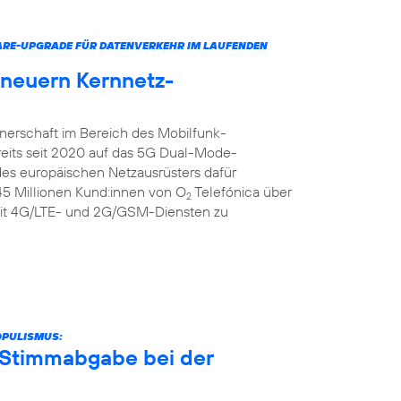
ARE-UPGRADE FÜR DATENVERKEHR IM LAUFENDEN
rneuern Kernnetz-
tnerschaft im Bereich des Mobilfunk-
reits seit 2020 auf das 5G Dual-Mode-
 des europäischen Netzausrüsters dafür
 45 Millionen Kund:innen von O
Telefónica über
2
it 4G/LTE- und 2G/GSM-Diensten zu
OPULISMUS:
r Stimmabgabe bei der