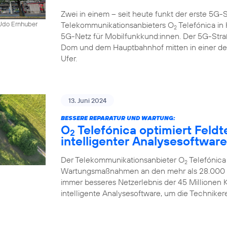
Zwei in einem – seit heute funkt der erste 5
Telekommunikationsanbieters O
Telefónica in K
 Udo Ernhuber
2
5G-Netz für Mobilfunkkund:innen. Der 5G-Str
Dom und dem Hauptbahnhof mitten in einer d
Ufer.
13. Juni 2024
BESSERE REPARATUR UND WARTUNG:
O
Telefónica optimiert Feldt
2
intelligenter Analysesoftware
Der Telekommunikationsanbieter O
Telefónica
2
Wartungsmaßnahmen an den mehr als 28.000 Mo
immer besseres Netzerlebnis der 45 Millionen
intelligente Analysesoftware, um die Technikere