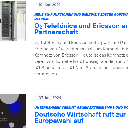
10. Juni 2024
NEUE 5G-FUNKTIONEN UND WELTWEIT ERSTES SOFTW
BETRIEB:
O
Telefónica und Ericsson e
2
Partnerschaft
O
Telefónica und Ericsson verlängern ihre Par
2
Kernnetzes. O
Telefónica setzt im Kernnetz be
2
Kernnetz von Ericsson. Heute ist das Kernnetz
verantwortlich, alle Mobilfunksignale der rund
5G Standalone-, 5G Non-Standalone- sowie m
verarbeiten.
07. Juni 2024
UNTERNEHMEN VEREINT GEGEN EXTREMISMUS UND P
Deutsche Wirtschaft ruft zu
Europawahl auf