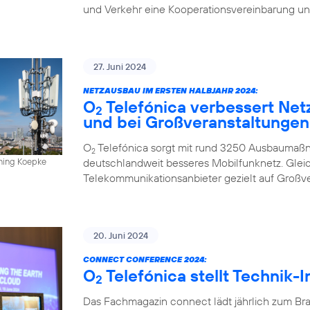
und Verkehr eine Kooperationsvereinbarung un
27. Juni 2024
NETZAUSBAU IM ERSTEN HALBJAHR 2024:
O
Telefónica verbessert Net
2
und bei Großveranstaltungen
O
Telefónica sorgt mit rund 3250 Ausbaumaßn
2
deutschlandweit besseres Mobilfunknetz. Gleich
nning Koepke
Telekommunikationsanbieter gezielt auf Großv
20. Juni 2024
CONNECT CONFERENCE 2024:
O
Telefónica stellt Technik-
2
Das Fachmagazin connect lädt jährlich zum Br