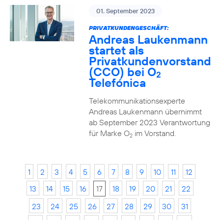
01. September 2023
PRIVATKUNDENGESCHÄFT:
Andreas Laukenmann
startet als
Privatkundenvorstand
(CCO) bei O
2
Telefónica
Telekommunikationsexperte
Andreas Laukenmann übernimmt
ab September 2023 Verantwortung
für Marke O
im Vorstand.
2
1
2
3
4
5
6
7
8
9
10
11
12
13
14
15
16
17
18
19
20
21
22
23
24
25
26
27
28
29
30
31