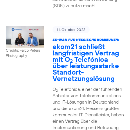
(SDN) zunutze macht.
11. Oktober 2023
SD-WAN FÜR HESSISCHE KOMMUNEN:
ekom21 schließt
Credits: Falco Peters
langfristigen Vertrag
Photography
mit O
Telefónica
2
über leistungsstarke
Standort-
Vernetzungslösung
O
Telefónica, einer der führenden
2
Anbieter von Telekommunikations-
und IT-Lösungen in Deutschland,
und die ekom21, Hessens größter
kommunaler IT-Dienstleister, haben
einen Vertrag über die
Implementierung und Betreuung