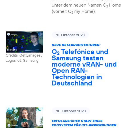
unter dem neuen Namen O
Home
2
(vorher: O
my Home).
2
31. Oktober 2023
NEUE NETZARCHITEKTUREN:
O
Telefónica und
2
Credits: Gettyimages /
Samsung testen
Logos: o2, Samsung
moderne vRAN- und
Open RAN-
Technologien in
Deutschland
30. Oktober 2023
ERFOLGREICHER START EINES
ECOSYSTEM FÜR IOT-ANWENDUNGEN: