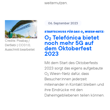
weiternutzen.
06. September 2023
STARTSCHUSS FÜR DAS O
WIESN-NETZ:
2
O
Telefónica bietet
2
Credits: Pixabay /
noch mehr 5G auf
DerSebi
|
CC0 1.0,
dem Oktoberfest
Ausschnitt bearbeitet
2023
Mit dem Start des Oktoberfests
2023 sorgt das eigens aufgebaute
O
Wiesn-Netz dafür, dass
2
Besucher:innen jederzeit
miteinander in Kontakt bleiben und
ihre Eindrücke mit den
Daheimgebliebenen teilen können.