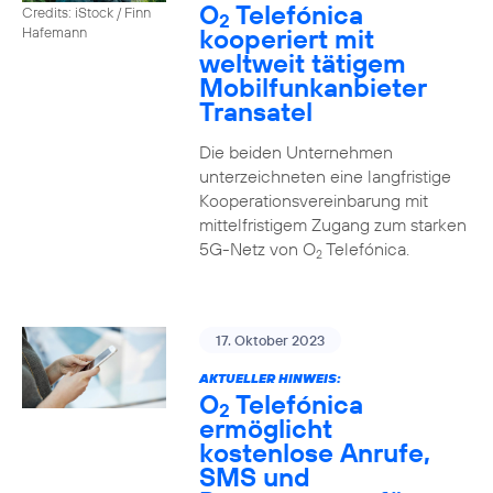
O
Telefónica
Credits: iStock / Finn
2
kooperiert mit
Hafemann
weltweit tätigem
Mobilfunkanbieter
Transatel
Die beiden Unternehmen
unterzeichneten eine langfristige
Kooperationsvereinbarung mit
mittelfristigem Zugang zum starken
5G-Netz von O
Telefónica.
2
17. Oktober 2023
AKTUELLER HINWEIS:
O
Telefónica
2
ermöglicht
kostenlose Anrufe,
SMS und