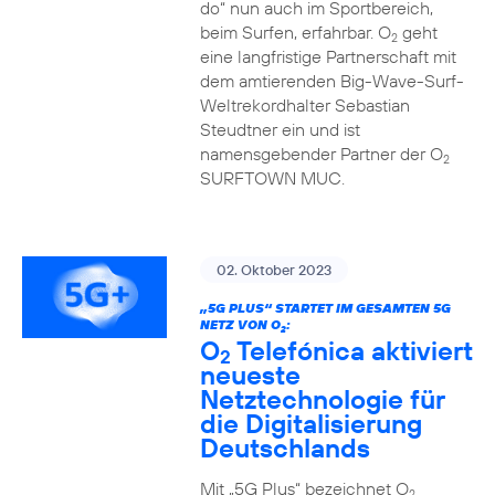
do“ nun auch im Sportbereich,
beim Surfen, erfahrbar. O
geht
2
eine langfristige Partnerschaft mit
dem amtierenden Big-Wave-Surf-
Weltrekordhalter Sebastian
Steudtner ein und ist
namensgebender Partner der O
2
SURFTOWN MUC.
02. Oktober 2023
„5G PLUS“ STARTET IM GESAMTEN 5G
NETZ VON O
:
2
O
Telefónica aktiviert
2
neueste
Netztechnologie für
die Digitalisierung
Deutschlands
Mit „5G Plus“ bezeichnet O
2