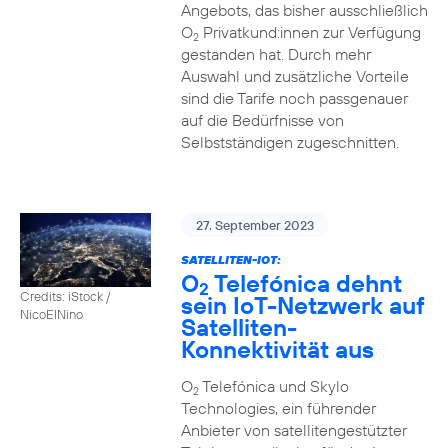
Angebots, das bisher ausschließlich
O
Privatkund:innen zur Verfügung
2
gestanden hat. Durch mehr
Auswahl und zusätzliche Vorteile
sind die Tarife noch passgenauer
auf die Bedürfnisse von
Selbstständigen zugeschnitten.
27. September 2023
SATELLITEN-IOT:
O
Telefónica dehnt
2
Credits: iStock /
sein IoT-Netzwerk auf
NicoElNino
Satelliten-
Konnektivität aus
O
Telefónica und Skylo
2
Technologies, ein führender
Anbieter von satellitengestützter