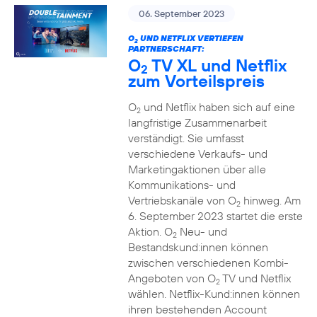
06. September 2023
O
UND NETFLIX VERTIEFEN
2
PARTNERSCHAFT:
O
TV XL und Netflix
2
zum Vorteilspreis
O
und Netflix haben sich auf eine
2
langfristige Zusammenarbeit
verständigt. Sie umfasst
verschiedene Verkaufs- und
Marketingaktionen über alle
Kommunikations- und
Vertriebskanäle von O
hinweg. Am
2
6. September 2023 startet die erste
Aktion. O
Neu- und
2
Bestandskund:innen können
zwischen verschiedenen Kombi-
Angeboten von O
TV und Netflix
2
wählen. Netflix-Kund:innen können
ihren bestehenden Account