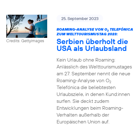
25. September 2023
ROAMING-ANALYSE VON O
TELEFÓNICA
2
ZUM WELTTOURISMUSTAG 2023:
Serbien überholt die
Credits: Gettyimages
USA als Urlaubsland
Kein Urlaub ohne Roaming:
Anlässlich des Welttourismustages
am 27. September nennt die neue
Roaming-Analyse von O
2
Telefónica die beliebtesten
Urlaubsziele, in denen Kund:innen
surfen. Sie deckt zudem
Entwicklungen beim Roaming-
Verhalten außerhalb der
Europäischen Union auf.