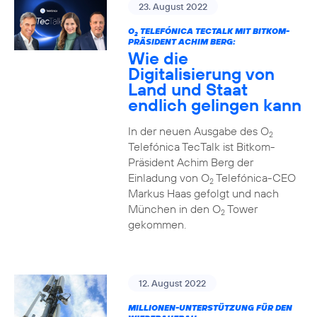
23. August 2022
O
TELEFÓNICA TECTALK MIT BITKOM-
2
PRÄSIDENT ACHIM BERG:
Wie die
Digitalisierung von
Land und Staat
endlich gelingen kann
In der neuen Ausgabe des O
2
Telefónica TecTalk ist Bitkom-
Präsident Achim Berg der
Einladung von O
Telefónica-CEO
2
Markus Haas gefolgt und nach
München in den O
Tower
2
gekommen.
12. August 2022
MILLIONEN-UNTERSTÜTZUNG FÜR DEN