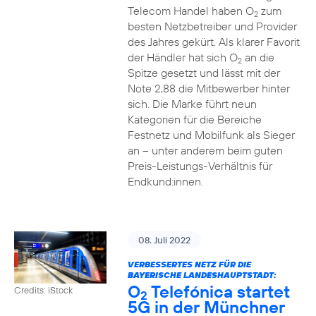
Telecom Handel haben O
zum
2
besten Netzbetreiber und Provider
des Jahres gekürt. Als klarer Favorit
der Händler hat sich O
an die
2
Spitze gesetzt und lässt mit der
Note 2,88 die Mitbewerber hinter
sich. Die Marke führt neun
Kategorien für die Bereiche
Festnetz und Mobilfunk als Sieger
an – unter anderem beim guten
Preis-Leistungs-Verhältnis für
Endkund:innen.
08. Juli 2022
VERBESSERTES NETZ FÜR DIE
BAYERISCHE LANDESHAUPTSTADT:
O
Telefónica startet
Credits: iStock
2
5G in der Münchner