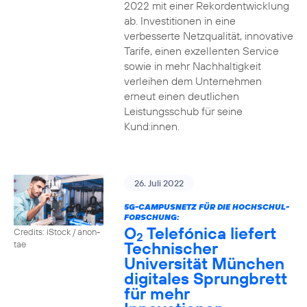
2022 mit einer Rekordentwicklung
ab. Investitionen in eine
verbesserte Netzqualität, innovative
Tarife, einen exzellenten Service
sowie in mehr Nachhaltigkeit
verleihen dem Unternehmen
erneut einen deutlichen
Leistungsschub für seine
Kund:innen.
26. Juli 2022
5G-CAMPUSNETZ FÜR DIE HOCHSCHUL-
FORSCHUNG:
O
Telefónica liefert
Credits: iStock / anon-
2
Technischer
tae
Universität München
digitales Sprungbrett
für mehr