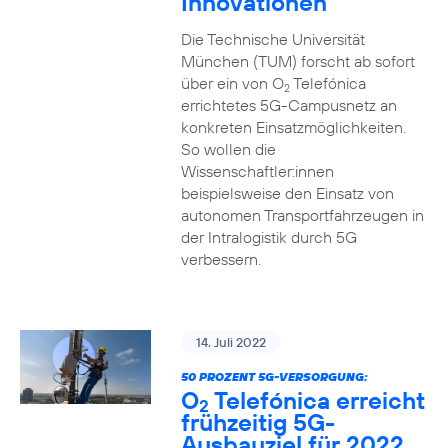
Innovationen
Die Technische Universität
München (TUM) forscht ab sofort
über ein von O
Telefónica
2
errichtetes 5G-Campusnetz an
konkreten Einsatzmöglichkeiten.
So wollen die
Wissenschaftler:innen
beispielsweise den Einsatz von
autonomen Transportfahrzeugen in
der Intralogistik durch 5G
verbessern.
14. Juli 2022
50 PROZENT 5G-VERSORGUNG:
O
Telefónica erreicht
2
frühzeitig 5G-
Ausbauziel für 2022