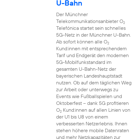
U-Bahn
Der Münchner
Telekommunikationsanbieter O
2
Telefónica startet sein schnelles
5G-Netz in der Münchner U-Bahn.
Ab sofort können alle O
2
Kund:innen mit entsprechendem
Tarif und Endgerät den modernen
5G-Mobilfunkstandard im
gesamten U-Bahn-Netz der
bayerischen Landeshauptstadt
nutzen. Ob auf dem täglichen Weg
zur Arbeit oder unterwegs zu
Events wie Fußballspielen und
Oktoberfest – dank 5G profitieren
O
Kund:innen auf allen Linien von
2
der U1 bis U8 von einem
verbesserten Netzerlebnis. Ihnen
stehen höhere mobile Datenraten
und mehr Netzkapazitäten zur