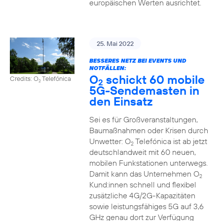
europäischen Werten ausrichtet.
25. Mai 2022
BESSERES NETZ BEI EVENTS UND
NOTFÄLLEN:
O
schickt 60 mobile
Credits: O
Telefónica
2
2
5G-Sendemasten in
den Einsatz
Sei es für Großveranstaltungen,
Baumaßnahmen oder Krisen durch
Unwetter: O
Telefónica ist ab jetzt
2
deutschlandweit mit 60 neuen,
mobilen Funkstationen unterwegs.
Damit kann das Unternehmen O
2
Kund:innen schnell und flexibel
zusätzliche 4G/2G-Kapazitäten
sowie leistungsfähiges 5G auf 3,6
GHz genau dort zur Verfügung