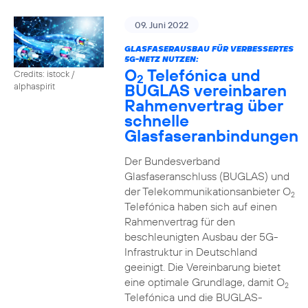
09. Juni 2022
GLASFASERAUSBAU FÜR VERBESSERTES
5G-NETZ NUTZEN:
O
Telefónica und
Credits: istock /
2
BUGLAS vereinbaren
alphaspirit
Rahmenvertrag über
schnelle
Glasfaseranbindungen
Der Bundesverband
Glasfaseranschluss (BUGLAS) und
der Telekommunikationsanbieter O
2
Telefónica haben sich auf einen
Rahmenvertrag für den
beschleunigten Ausbau der 5G-
Infrastruktur in Deutschland
geeinigt. Die Vereinbarung bietet
eine optimale Grundlage, damit O
2
Telefónica und die BUGLAS-