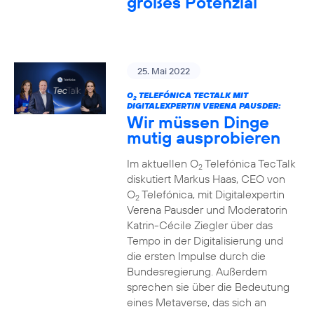
großes Potenzial
25. Mai 2022
O
TELEFÓNICA TECTALK MIT
2
DIGITALEXPERTIN VERENA PAUSDER:
Wir müssen Dinge
mutig ausprobieren
Im aktuellen O
Telefónica TecTalk
2
diskutiert Markus Haas, CEO von
O
Telefónica, mit Digitalexpertin
2
Verena Pausder und Moderatorin
Katrin-Cécile Ziegler über das
Tempo in der Digitalisierung und
die ersten Impulse durch die
Bundesregierung. Außerdem
sprechen sie über die Bedeutung
eines Metaverse, das sich an