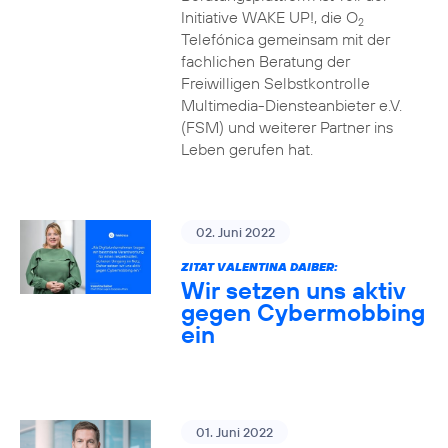
Initiative WAKE UP!, die O
2
Telefónica gemeinsam mit der
fachlichen Beratung der
Freiwilligen Selbstkontrolle
Multimedia-Diensteanbieter e.V.
(FSM) und weiterer Partner ins
Leben gerufen hat.
02. Juni 2022
ZITAT VALENTINA DAIBER:
Wir setzen uns aktiv
gegen Cybermobbing
ein
01. Juni 2022