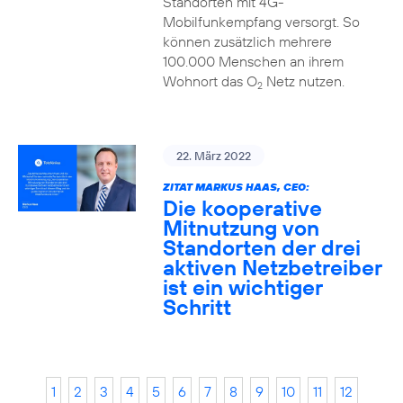
Standorten mit 4G-
Mobilfunkempfang versorgt. So
können zusätzlich mehrere
100.000 Menschen an ihrem
Wohnort das O
Netz nutzen.
2
22. März 2022
ZITAT MARKUS HAAS, CEO:
Die kooperative
Mitnutzung von
Standorten der drei
aktiven Netzbetreiber
ist ein wichtiger
Schritt
1
2
3
4
5
6
7
8
9
10
11
12