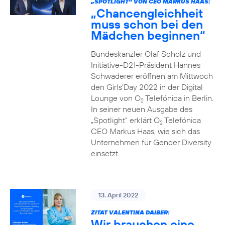
„SPOTLIGHT“ VON CEO MARKUS HAAS:
„Chancengleichheit
muss schon bei den
Mädchen beginnen“
Bundeskanzler Olaf Scholz und
Initiative-D21-Präsident Hannes
Schwaderer eröffnen am Mittwoch
den Girls‘Day 2022 in der Digital
Lounge von O
Telefónica in Berlin.
2
In seiner neuen Ausgabe des
„Spotlight“ erklärt O
Telefónica
2
CEO Markus Haas, wie sich das
Unternehmen für Gender Diversity
einsetzt.
13. April 2022
ZITAT VALENTINA DAIBER:
Wir brauchen eine