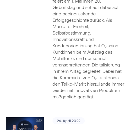
feiert am 1. Mai ihren 20.
Geburtstag und schaut dabei auf
eine beeindruckende
Erfolgsgeschichte zurück. Als
Marke für Freiheit,
Selbstbestimmung,
Innovationskraft und
Kundenorientierung hat O
seine
2
Kund:innen beim Aufstieg des
Mobilfunks und der schnell
voranschreitenden Digitalisierung
in ihrem Alltag begleitet. Dabei hat
die Kernmarke von O
Telefónica
2
den Telko-Markt hierzulande immer
wieder mit innovativen Produkten
maßgeblich geprägt.
26. April 2022