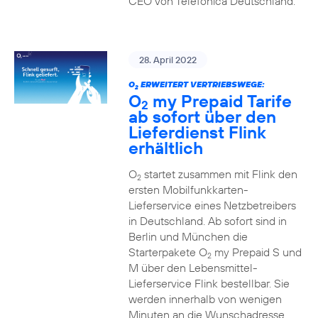
CEO von Telefónica Deutschland.
28. April 2022
O
ERWEITERT VERTRIEBSWEGE:
2
O
my Prepaid Tarife
2
ab sofort über den
Lieferdienst Flink
erhältlich
O
startet zusammen mit Flink den
2
ersten Mobilfunkkarten-
Lieferservice eines Netzbetreibers
in Deutschland. Ab sofort sind in
Berlin und München die
Starterpakete O
my Prepaid S und
2
M über den Lebensmittel-
Lieferservice Flink bestellbar. Sie
werden innerhalb von wenigen
Minuten an die Wunschadresse