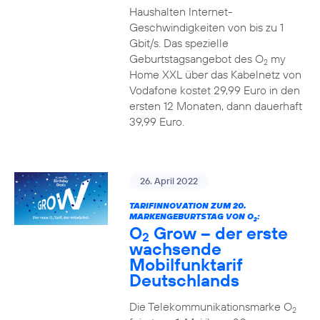
Haushalten Internet-
Geschwindigkeiten von bis zu 1
Gbit/s. Das spezielle
Geburtstagsangebot des O
my
2
Home XXL über das Kabelnetz von
Vodafone kostet 29,99 Euro in den
ersten 12 Monaten, dann dauerhaft
39,99 Euro.
26. April 2022
TARIFINNOVATION ZUM 20.
MARKENGEBURTSTAG VON O
:
2
O
Grow – der erste
2
wachsende
Mobilfunktarif
Deutschlands
Die Telekommunikationsmarke O
2