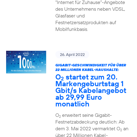
“Internet für Zuhause”-Angebote
des Unternehmens neben VDSL,
Glasfaser und
Festnetzersatzprodukten auf
Mobilfunkbasis.
26. April 2022
GIGABIT-GESCHWINDIGKEIT FÜR ÜBER
22 MILLIONEN KABEL-HAUSHALTE:
O
startet zum 20.
2
Markengeburtstag 1
Gbit/s Kabelangebot
ab 29,99 Euro
monatlich
O
erweitert seine Gigabit-
2
Festnetzabdeckung deutlich: Ab
dem 3. Mai 2022 vermarktet O
an
2
über 22 Millionen Kabel-