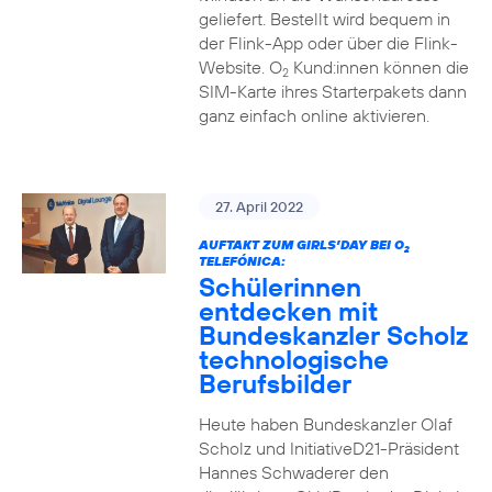
geliefert. Bestellt wird bequem in
der Flink-App oder über die Flink-
Website. O
Kund:innen können die
2
SIM-Karte ihres Starterpakets dann
ganz einfach online aktivieren.
27. April 2022
AUFTAKT ZUM GIRLS’DAY BEI O
2
TELEFÓNICA:
Schülerinnen
entdecken mit
Bundeskanzler Scholz
technologische
Berufsbilder
Heute haben Bundeskanzler Olaf
Scholz und InitiativeD21-Präsident
Hannes Schwaderer den