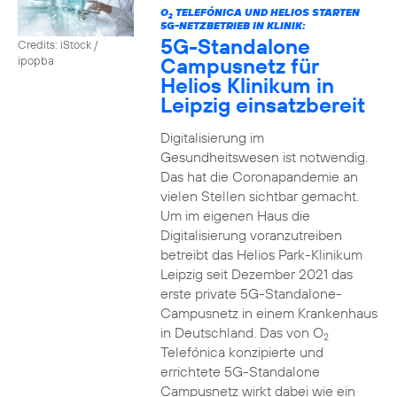
O
TELEFÓNICA UND HELIOS STARTEN
2
5G-NETZBETRIEB IN KLINIK:
5G-Standalone
Credits: iStock /
Campusnetz für
ipopba
Helios Klinikum in
Leipzig einsatzbereit
Digitalisierung im
Gesundheitswesen ist notwendig.
Das hat die Coronapandemie an
vielen Stellen sichtbar gemacht.
Um im eigenen Haus die
Digitalisierung voranzutreiben
betreibt das Helios Park-Klinikum
Leipzig seit Dezember 2021 das
erste private 5G-Standalone-
Campusnetz in einem Krankenhaus
in Deutschland. Das von O
2
Telefónica konzipierte und
errichtete 5G-Standalone
Campusnetz wirkt dabei wie ein