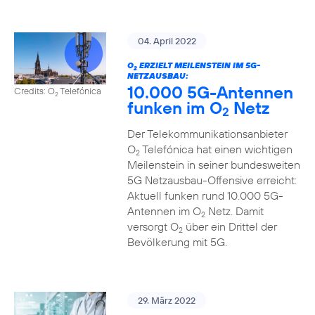
04. April 2022
O
ERZIELT MEILENSTEIN IM 5G-
2
NETZAUSBAU:
10.000 5G-Antennen
Credits: O
Telefónica
2
funken im O
Netz
2
Der Telekommunikationsanbieter
O
Telefónica hat einen wichtigen
2
Meilenstein in seiner bundesweiten
5G Netzausbau-Offensive erreicht:
Aktuell funken rund 10.000 5G-
Antennen im O
Netz. Damit
2
versorgt O
über ein Drittel der
2
Bevölkerung mit 5G.
29. März 2022