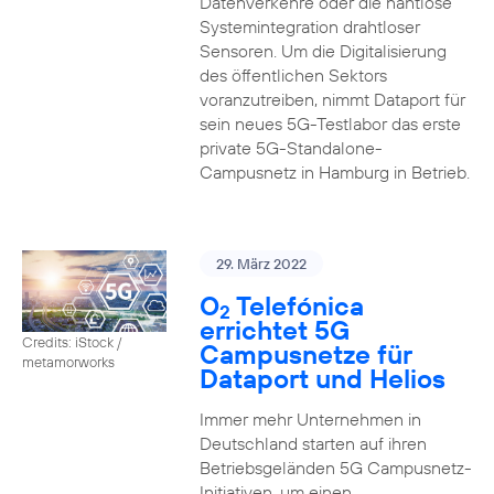
Datenverkehre oder die nahtlose
Systemintegration drahtloser
Sensoren. Um die Digitalisierung
des öffentlichen Sektors
voranzutreiben, nimmt Dataport für
sein neues 5G-Testlabor das erste
private 5G-Standalone-
Campusnetz in Hamburg in Betrieb.
29. März 2022
O
Telefónica
2
errichtet 5G
Credits: iStock /
Campusnetze für
metamorworks
Dataport und Helios
Immer mehr Unternehmen in
Deutschland starten auf ihren
Betriebsgeländen 5G Campusnetz-
Initiativen, um einen