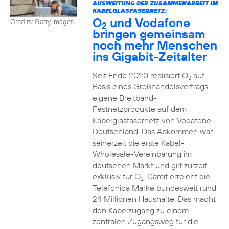
AUSWEITUNG DER ZUSAMMENARBEIT IM
KABELGLASFASERNETZ:
O
und Vodafone
Credits: Getty Images
2
bringen gemeinsam
noch mehr Menschen
ins Gigabit-Zeitalter
Seit Ende 2020 realisiert O
auf
2
Basis eines Großhandelsvertrags
eigene Breitband-
Festnetzprodukte auf dem
Kabelglasfasernetz von Vodafone
Deutschland. Das Abkommen war
seinerzeit die erste Kabel-
Wholesale-Vereinbarung im
deutschen Markt und gilt zurzeit
exklusiv für O
. Damit erreicht die
2
Telefónica Marke bundesweit rund
24 Millionen Haushalte. Das macht
den Kabelzugang zu einem
zentralen Zugangsweg für die