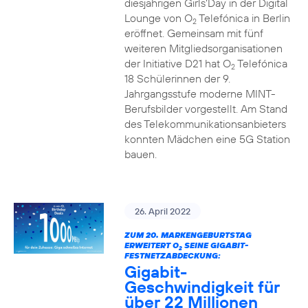
diesjährigen Girls‘Day in der Digital
Lounge von O
Telefónica in Berlin
2
eröffnet. Gemeinsam mit fünf
weiteren Mitgliedsorganisationen
der Initiative D21 hat O
Telefónica
2
18 Schülerinnen der 9.
Jahrgangsstufe moderne MINT-
Berufsbilder vorgestellt. Am Stand
des Telekommunikationsanbieters
konnten Mädchen eine 5G Station
bauen.
26. April 2022
ZUM 20. MARKENGEBURTSTAG
ERWEITERT O
SEINE GIGABIT-
2
FESTNETZABDECKUNG:
Gigabit-
Geschwindigkeit für
über 22 Millionen