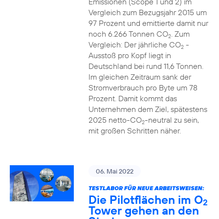
Emissionen (Scope 1 und 2) im
Vergleich zum Bezugsjahr 2015 um
97 Prozent und emittierte damit nur
noch 6.266 Tonnen CO
. Zum
2
Vergleich: Der jährliche CO
-
2
Ausstoß pro Kopf liegt in
Deutschland bei rund 11,6 Tonnen.
Im gleichen Zeitraum sank der
Stromverbrauch pro Byte um 78
Prozent. Damit kommt das
Unternehmen dem Ziel, spätestens
2025 netto-CO
-neutral zu sein,
2
mit großen Schritten näher.
06. Mai 2022
TESTLABOR FÜR NEUE ARBEITSWEISEN:
Die Pilotflächen im O
2
Tower gehen an den