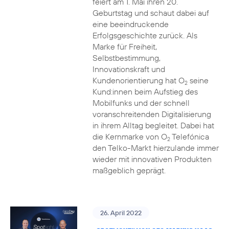
feiert am 1. Mai ihren 20.
Geburtstag und schaut dabei auf
eine beeindruckende
Erfolgsgeschichte zurück. Als
Marke für Freiheit,
Selbstbestimmung,
Innovationskraft und
Kundenorientierung hat O
seine
2
Kund:innen beim Aufstieg des
Mobilfunks und der schnell
voranschreitenden Digitalisierung
in ihrem Alltag begleitet. Dabei hat
die Kernmarke von O
Telefónica
2
den Telko-Markt hierzulande immer
wieder mit innovativen Produkten
maßgeblich geprägt.
26. April 2022