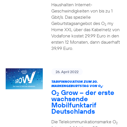
Haushalten Internet-
Geschwindigkeiten von bis zu 1
Gbit/s. Das spezielle
Geburtstagsangebot des O
my
2
Home XXL über das Kabelnetz von
Vodafone kostet 29,99 Euro in den
ersten 12 Monaten, dann dauerhaft
39,99 Euro.
26. April 2022
TARIFINNOVATION ZUM 20.
MARKENGEBURTSTAG VON O
:
2
O
Grow – der erste
2
wachsende
Mobilfunktarif
Deutschlands
Die Telekommunikationsmarke O
2