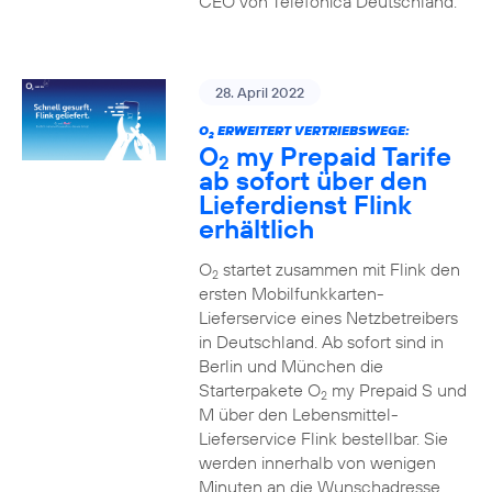
CEO von Telefónica Deutschland.
28. April 2022
O
ERWEITERT VERTRIEBSWEGE:
2
O
my Prepaid Tarife
2
ab sofort über den
Lieferdienst Flink
erhältlich
O
startet zusammen mit Flink den
2
ersten Mobilfunkkarten-
Lieferservice eines Netzbetreibers
in Deutschland. Ab sofort sind in
Berlin und München die
Starterpakete O
my Prepaid S und
2
M über den Lebensmittel-
Lieferservice Flink bestellbar. Sie
werden innerhalb von wenigen
Minuten an die Wunschadresse