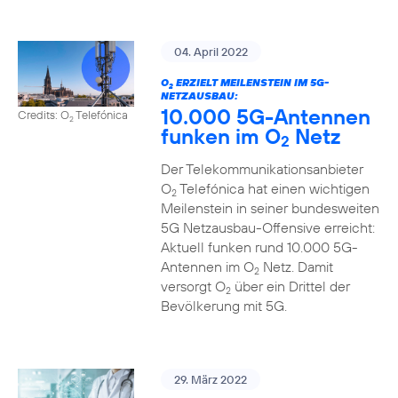
04. April 2022
O
ERZIELT MEILENSTEIN IM 5G-
2
NETZAUSBAU:
10.000 5G-Antennen
Credits: O
Telefónica
2
funken im O
Netz
2
Der Telekommunikationsanbieter
O
Telefónica hat einen wichtigen
2
Meilenstein in seiner bundesweiten
5G Netzausbau-Offensive erreicht:
Aktuell funken rund 10.000 5G-
Antennen im O
Netz. Damit
2
versorgt O
über ein Drittel der
2
Bevölkerung mit 5G.
29. März 2022