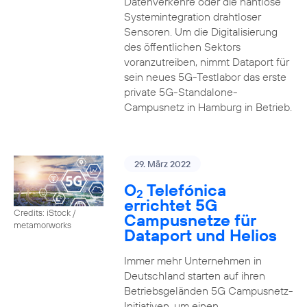
Datenverkehre oder die nahtlose
Systemintegration drahtloser
Sensoren. Um die Digitalisierung
des öffentlichen Sektors
voranzutreiben, nimmt Dataport für
sein neues 5G-Testlabor das erste
private 5G-Standalone-
Campusnetz in Hamburg in Betrieb.
29. März 2022
O
Telefónica
2
errichtet 5G
Credits: iStock /
Campusnetze für
metamorworks
Dataport und Helios
Immer mehr Unternehmen in
Deutschland starten auf ihren
Betriebsgeländen 5G Campusnetz-
Initiativen, um einen