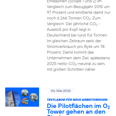
Emissionen (Scope 1 und 2) im
Vergleich zum Bezugsjahr 2015 um
97 Prozent und emittierte damit nur
noch 6.266 Tonnen CO
. Zum
2
Vergleich: Der jährliche CO
-
2
Ausstoß pro Kopf liegt in
Deutschland bei rund 11,6 Tonnen.
Im gleichen Zeitraum sank der
Stromverbrauch pro Byte um 78
Prozent. Damit kommt das
Unternehmen dem Ziel, spätestens
2025 netto-CO
-neutral zu sein,
2
mit großen Schritten näher.
06. Mai 2022
TESTLABOR FÜR NEUE ARBEITSWEISEN:
Die Pilotflächen im O
2
Tower gehen an den