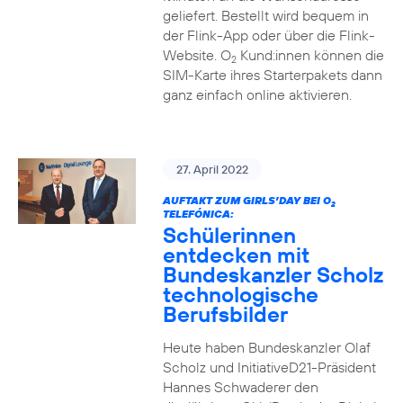
geliefert. Bestellt wird bequem in
der Flink-App oder über die Flink-
Website. O
Kund:innen können die
2
SIM-Karte ihres Starterpakets dann
ganz einfach online aktivieren.
27. April 2022
AUFTAKT ZUM GIRLS’DAY BEI O
2
TELEFÓNICA:
Schülerinnen
entdecken mit
Bundeskanzler Scholz
technologische
Berufsbilder
Heute haben Bundeskanzler Olaf
Scholz und InitiativeD21-Präsident
Hannes Schwaderer den