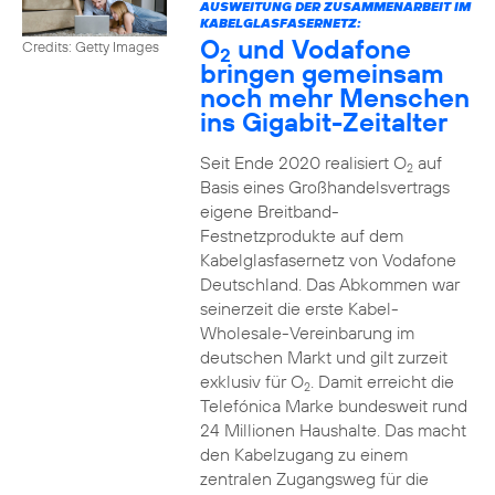
AUSWEITUNG DER ZUSAMMENARBEIT IM
KABELGLASFASERNETZ:
O
und Vodafone
Credits: Getty Images
2
bringen gemeinsam
noch mehr Menschen
ins Gigabit-Zeitalter
Seit Ende 2020 realisiert O
auf
2
Basis eines Großhandelsvertrags
eigene Breitband-
Festnetzprodukte auf dem
Kabelglasfasernetz von Vodafone
Deutschland. Das Abkommen war
seinerzeit die erste Kabel-
Wholesale-Vereinbarung im
deutschen Markt und gilt zurzeit
exklusiv für O
. Damit erreicht die
2
Telefónica Marke bundesweit rund
24 Millionen Haushalte. Das macht
den Kabelzugang zu einem
zentralen Zugangsweg für die