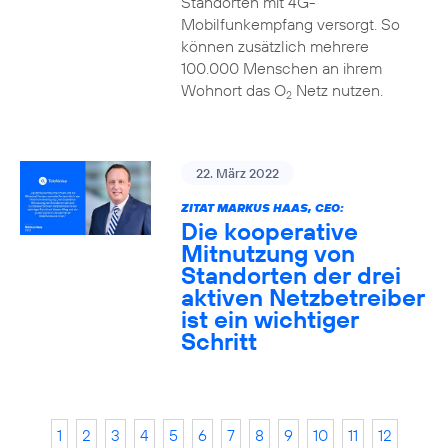
Standorten mit 4G-
Mobilfunkempfang versorgt. So
können zusätzlich mehrere
100.000 Menschen an ihrem
Wohnort das O
Netz nutzen.
2
22. März 2022
ZITAT MARKUS HAAS, CEO:
Die kooperative
Mitnutzung von
Standorten der drei
aktiven Netzbetreiber
ist ein wichtiger
Schritt
1
2
3
4
5
6
7
8
9
10
11
12