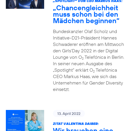
„SPOTLIGHT“ VON CEO MARKUS HAAS:
„Chancengleichheit
muss schon bei den
Mädchen beginnen“
Bundeskanzler Olaf Scholz und
Initiative-D21-Präsident Hannes
Schwaderer eröffnen am Mittwoch
den Girls‘Day 2022 in der Digital
Lounge von O
Telefónica in Berlin.
2
In seiner neuen Ausgabe des
„Spotlight“ erklärt O
Telefónica
2
CEO Markus Haas, wie sich das
Unternehmen für Gender Diversity
einsetzt.
13. April 2022
ZITAT VALENTINA DAIBER:
Wir brauchen eine