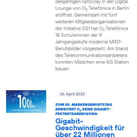
diesjährigen Girls‘Day in der Digital
Lounge von O
Telefónica in Berlin
2
eröffnet. Gemeinsam mit fünf
weiteren Mitgliedsorganisationen
der Initiative D21 hat O
Telefónica
2
18 Schülerinnen der 9.
Jahrgangsstufe moderne MINT-
Berufsbilder vorgestellt. Am Stand
des Telekommunikationsanbieters
konnten Mädchen eine 5G Station
bauen.
26. April 2022
ZUM 20. MARKENGEBURTSTAG
ERWEITERT O
SEINE GIGABIT-
2
FESTNETZABDECKUNG:
Gigabit-
Geschwindigkeit für
über 22 Millionen