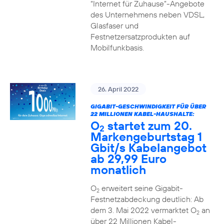
“Internet für Zuhause”-Angebote
des Unternehmens neben VDSL,
Glasfaser und
Festnetzersatzprodukten auf
Mobilfunkbasis.
26. April 2022
GIGABIT-GESCHWINDIGKEIT FÜR ÜBER
22 MILLIONEN KABEL-HAUSHALTE:
O
startet zum 20.
2
Markengeburtstag 1
Gbit/s Kabelangebot
ab 29,99 Euro
monatlich
O
erweitert seine Gigabit-
2
Festnetzabdeckung deutlich: Ab
dem 3. Mai 2022 vermarktet O
an
2
über 22 Millionen Kabel-