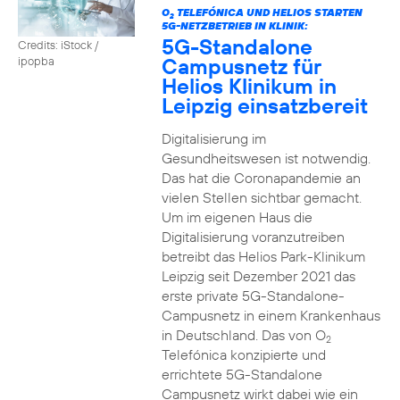
O
TELEFÓNICA UND HELIOS STARTEN
2
5G-NETZBETRIEB IN KLINIK:
5G-Standalone
Credits: iStock /
Campusnetz für
ipopba
Helios Klinikum in
Leipzig einsatzbereit
Digitalisierung im
Gesundheitswesen ist notwendig.
Das hat die Coronapandemie an
vielen Stellen sichtbar gemacht.
Um im eigenen Haus die
Digitalisierung voranzutreiben
betreibt das Helios Park-Klinikum
Leipzig seit Dezember 2021 das
erste private 5G-Standalone-
Campusnetz in einem Krankenhaus
in Deutschland. Das von O
2
Telefónica konzipierte und
errichtete 5G-Standalone
Campusnetz wirkt dabei wie ein