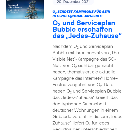
20. Dezember 2021
O
STARTET KAMPAGNE FÜR SEIN
2
INTERNET@HOME-ANGEBOT:
O
und Serviceplan
2
Bubble erschaffen
das „Jedes-Zuhause“
Nachdem O
und Serviceplan
2
Bubble mit ihrer innovativen „The
Visible Net“-Kampagne das 5G-
Netz von O
sichtbar gemacht
2
haben, thematisiert die aktuelle
Kampagne das Internet@Home-
Festnetzangebot von O
: Dafür
2
haben O
und Serviceplan Bubble
2
das „Jedes-Zuhause“ kreiert, das
den typischen Querschnitt
deutscher Wohnungen in einem
Gebäude vereint. In diesem „Jedes-
Zuhause” liefert O
für jedes
2
Bedürfnis der unterschiedlichen