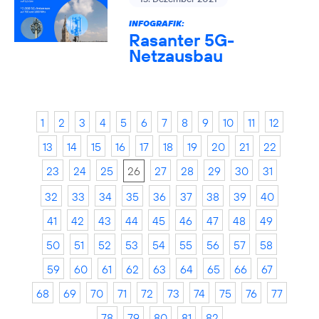
INFOGRAFIK:
Rasanter 5G-
Netzausbau
1
2
3
4
5
6
7
8
9
10
11
12
13
14
15
16
17
18
19
20
21
22
23
24
25
26
27
28
29
30
31
32
33
34
35
36
37
38
39
40
41
42
43
44
45
46
47
48
49
50
51
52
53
54
55
56
57
58
59
60
61
62
63
64
65
66
67
68
69
70
71
72
73
74
75
76
77
78
79
80
81
82