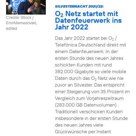
SILVESTERNACHT 2021/22:
O
Netz startet mit
2
Credits: iStock /
Datenfeuerwerk ins
EmirMemedovski,
Jahr 2022
edited
Das Jahr 2022 startet bei O
/
2
Telefónica Deutschland direkt mit
einem Datenfeuerwerk: In der
ersten Stunde des neuen Jahres
schickten Kunden mit rund
382.000 Gigabyte so viele mobile
Daten durch das O
Netz wie nie
2
zuvor an Silvester. Das entspricht
einer Steigerung von 35 Prozent im
Vergleich zum Vorjahreszeitraum
(283.000 GB Datenvolumen).
Traditionell verschicken Kunden
insbesondere in der ersten Stunde
des neuen Jahres viele
Glückwünsche per Instant