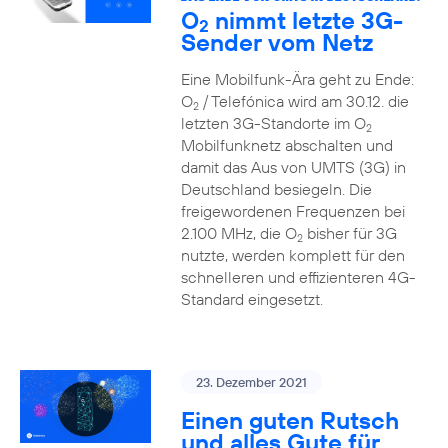
O
nimmt letzte 3G-
2
Sender vom Netz
Eine Mobilfunk-Ära geht zu Ende:
O
/ Telefónica wird am 30.12. die
2
letzten 3G-Standorte im O
2
Mobilfunknetz abschalten und
damit das Aus von UMTS (3G) in
Deutschland besiegeln. Die
freigewordenen Frequenzen bei
2.100 MHz, die O
bisher für 3G
2
nutzte, werden komplett für den
schnelleren und effizienteren 4G-
Standard eingesetzt.
23. Dezember 2021
Einen guten Rutsch
und alles Gute für