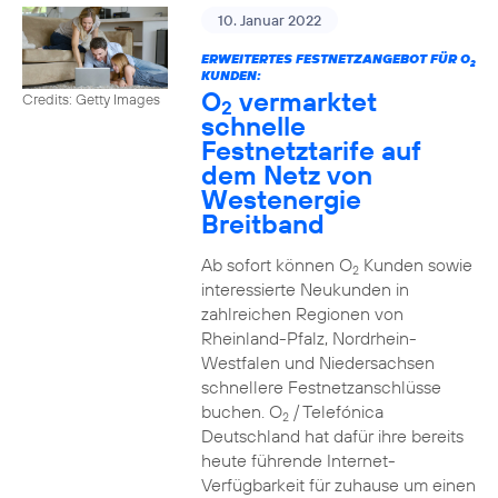
10. Januar 2022
ERWEITERTES FESTNETZANGEBOT FÜR O
2
KUNDEN:
O
vermarktet
Credits: Getty Images
2
schnelle
Festnetztarife auf
dem Netz von
Westenergie
Breitband
Ab sofort können O
Kunden sowie
2
interessierte Neukunden in
zahlreichen Regionen von
Rheinland-Pfalz, Nordrhein-
Westfalen und Niedersachsen
schnellere Festnetzanschlüsse
buchen. O
/ Telefónica
2
Deutschland hat dafür ihre bereits
heute führende Internet-
Verfügbarkeit für zuhause um einen