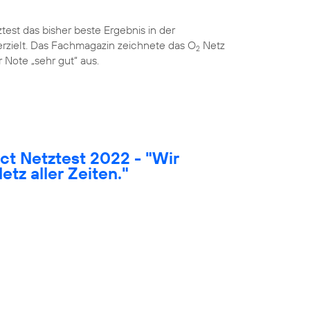
est das bisher beste Ergebnis in der
rzielt. Das Fachmagazin zeichnete das O
Netz
2
 Note „sehr gut“ aus.
t Netztest 2022 - "Wir
etz aller Zeiten."