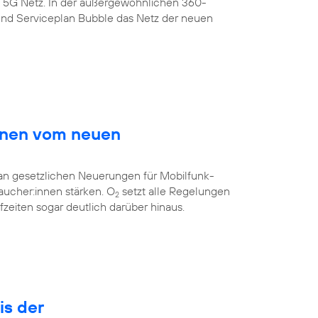
s 5G Netz. In der außergewöhnlichen 360-
nd Serviceplan Bubble das Netz der neuen
innen vom neuen
 an gesetzlichen Neuerungen für Mobilfunk-
aucher:innen stärken. O
setzt alle Regelungen
2
eiten sogar deutlich darüber hinaus.
is der