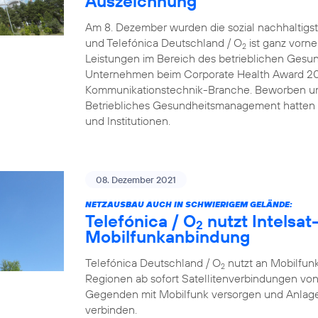
Auszeichnung
Am 8. Dezember wurden die sozial nachhaltigs
und Telefónica Deutschland / O
ist ganz vorn
2
Leistungen im Bereich des betrieblichen Gesu
Unternehmen beim Corporate Health Award 2021 
Kommunikationstechnik-Branche. Beworben um
Betriebliches Gesundheitsmanagement hatten
und Institutionen.
08. Dezember 2021
NETZAUSBAU AUCH IN SCHWIERIGEM GELÄNDE:
Telefónica / O
nutzt Intelsat-
2
Mobilfunkanbindung
Telefónica Deutschland / O
nutzt an Mobilfunk
2
Regionen ab sofort Satellitenverbindungen von
Gegenden mit Mobilfunk versorgen und Anlage
verbinden.