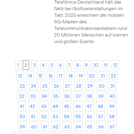
Telefónica Deutschland hält das
Netz bei Großveranstaltungen im
Takt: 2025 erreichten die mobilen
5G-Masten des
Telekommunikationsanbieters rund
20 Millionen Menschen auf kleinen
und großen Events
1
2
3
4
5
6
7
8
9
10
11
12
13
14
15
16
17
18
19
20
21
22
23
24
25
26
27
28
29
30
31
32
33
34
35
36
37
38
39
40
41
42
43
44
45
46
47
48
49
50
51
52
53
54
55
56
57
58
59
60
61
62
63
64
65
66
67