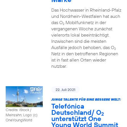
Das Hochwasser in Rheinland-Pfalz
und Nordrhein-Westfalen hat auch
das O
Mobilfunknetz in der
2
vergangenen Woche zunächst
vielerorts lokal beeinträchtigt.
Inzwischen sind die meisten
Ausfälle jedoch behoben, das O
2
Netz in den betroffenen Regionen
ist in fast allen Orten wieder
nutzbar.
22. Juli 2021
JUNGE TALENTE FÜR EINE BESSERE WELT:
Telefónica
Credits: iStock /
Deutschland/ O
2
Meinzahn; Logo: (c)
unterstützt One
OneYoungWorld
Young World Summit