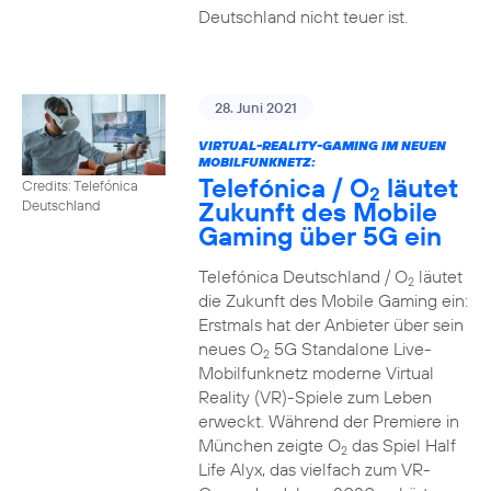
Deutschland nicht teuer ist.
28. Juni 2021
VIRTUAL-REALITY-GAMING IM NEUEN
MOBILFUNKNETZ:
Telefónica / O
läutet
Credits: Telefónica
2
Zukunft des Mobile
Deutschland
Gaming über 5G ein
Telefónica Deutschland / O
läutet
2
die Zukunft des Mobile Gaming ein:
Erstmals hat der Anbieter über sein
neues O
5G Standalone Live-
2
Mobilfunknetz moderne Virtual
Reality (VR)-Spiele zum Leben
erweckt. Während der Premiere in
München zeigte O
das Spiel Half
2
Life Alyx, das vielfach zum VR-