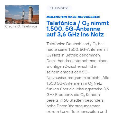
11. Juni 2021
MEILENSTEIN IM 5G-NETZAUSBAU:
Telefónica / O
nimmt
2
Credits: O
Telefónica
1.500. 5G-Antenne
2
auf 3,6 GHz ins Netz
Telefónica Deutschland / O
hat
2
heute seine 1.500. 5G-Antenne im
O
Netz in Betrieb genommen.
2
Damit hat das Unternehmen einen
wichtigen Zwischenschritt in
seinem ehrgeizigen 5G-
Netzausbauprogramm erreicht. Alle
1.500 5G-Antennen im O
Netz
2
funken über die leistungsstarke 3,6
GHz Frequenz, die O
Kunden
2
bereits in 60 Städten besonders
hohe Datenübertragungsraten,
extrem kurze Reaktionszeiten und