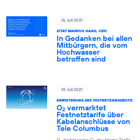
16. Juli 2021
ZITAT MARKUS HAAS, CEO:
In Gedanken bei allen
Mitbürgern, die vom
Hochwasser
betroffen sind
14. Juli 2021
ERWEITERUNG DES FESTNETZANGEBOTS:
O
vermarktet
2
Festnetztarife über
Kabelanschlüsse von
Tele Columbus
O
bietet seine O
my Home Tarife