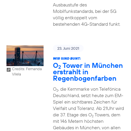
Ausbaustufe des
Mobilfunkstandards, bei der 5G
völlig entkoppelt vom
bestehenden 4G-Standard funkt.
23. Juni 2021
WIR SIND BUNT:
O
Tower in München
2
Credits: Fernanda
erstrahlt in
Vilela
Regenbogenfarben
O
, die Kernmarke von Telefónica
2
Deutschland, setzt heute zum EM-
Spiel ein sichtbares Zeichen für
Vielfalt und Toleranz. Ab 21Uhr wird
die 37. Etage des O
Towers, dem
2
mit 146 Metern höchsten
Gebäudes in München, von allen