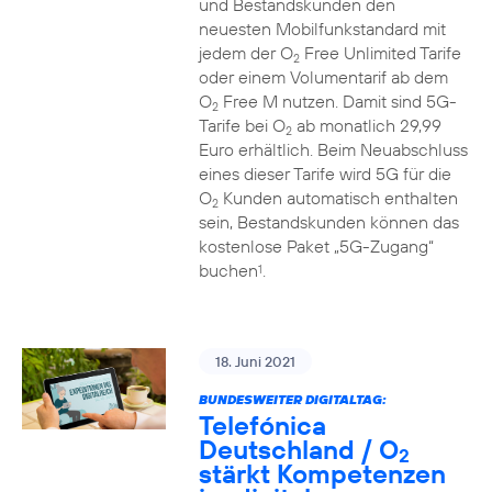
und Bestandskunden den
neuesten Mobilfunkstandard mit
jedem der O
Free Unlimited Tarife
2
oder einem Volumentarif ab dem
O
Free M nutzen. Damit sind 5G-
2
Tarife bei O
ab monatlich 29,99
2
Euro erhältlich. Beim Neuabschluss
eines dieser Tarife wird 5G für die
O
Kunden automatisch enthalten
2
sein, Bestandskunden können das
kostenlose Paket „5G-Zugang“
buchen
.
1
18. Juni 2021
BUNDESWEITER DIGITALTAG:
Telefónica
Deutschland / O
2
stärkt Kompetenzen