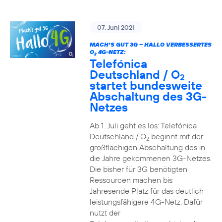
07. Juni 2021
MACH’S GUT 3G – HALLO VERBESSERTES
O
4G-NETZ:
2
Telefónica
Deutschland / O
2
startet bundesweite
Abschaltung des 3G-
Netzes
Ab 1. Juli geht es los: Telefónica
Deutschland / O
beginnt mit der
2
großflächigen Abschaltung des in
die Jahre gekommenen 3G-Netzes.
Die bisher für 3G benötigten
Ressourcen machen bis
Jahresende Platz für das deutlich
leistungsfähigere 4G-Netz. Dafür
nutzt der