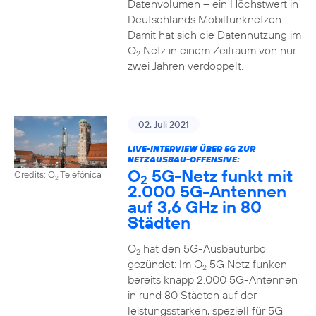
Datenvolumen – ein Höchstwert in
Deutschlands Mobilfunknetzen.
Damit hat sich die Datennutzung im
O
Netz in einem Zeitraum von nur
2
zwei Jahren verdoppelt.
02. Juli 2021
LIVE-INTERVIEW ÜBER 5G ZUR
NETZAUSBAU-OFFENSIVE:
O
5G-Netz funkt mit
Credits: O
Telefónica
2
2
2.000 5G-Antennen
auf 3,6 GHz in 80
Städten
O
hat den 5G-Ausbauturbo
2
gezündet: Im O
5G Netz funken
2
bereits knapp 2.000 5G-Antennen
in rund 80 Städten auf der
leistungsstarken, speziell für 5G