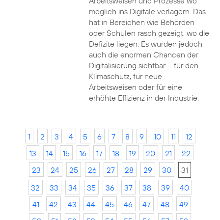
Arbeitsweisen und Prozesse wo
möglich ins Digitale verlagern. Das
hat in Bereichen wie Behörden
oder Schulen rasch gezeigt, wo die
Defizite liegen. Es wurden jedoch
auch die enormen Chancen der
Digitalisierung sichtbar – für den
Klimaschutz, für neue
Arbeitsweisen oder für eine
erhöhte Effizienz in der Industrie.
1
2
3
4
5
6
7
8
9
10
11
12
13
14
15
16
17
18
19
20
21
22
23
24
25
26
27
28
29
30
31
32
33
34
35
36
37
38
39
40
41
42
43
44
45
46
47
48
49