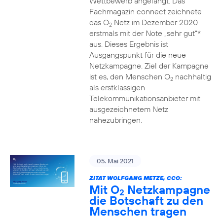
Wettbewerb angelangt. Das
Fachmagazin connect zeichnete
das O
Netz im Dezember 2020
2
erstmals mit der Note „sehr gut“*
aus. Dieses Ergebnis ist
Ausgangspunkt für die neue
Netzkampagne. Ziel der Kampagne
ist es, den Menschen O
nachhaltig
2
als erstklassigen
Telekommunikationsanbieter mit
ausgezeichnetem Netz
nahezubringen.
05. Mai 2021
ZITAT WOLFGANG METZE, CCO:
Mit O
Netzkampagne
2
die Botschaft zu den
Menschen tragen