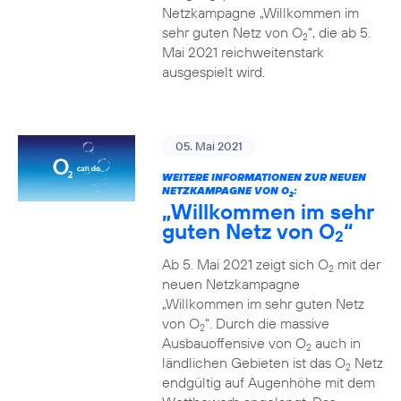
Netzkampagne „Willkommen im
sehr guten Netz von O
“, die ab 5.
2
Mai 2021 reichweitenstark
ausgespielt wird.
05. Mai 2021
WEITERE INFORMATIONEN ZUR NEUEN
NETZKAMPAGNE VON O
:
2
„Willkommen im sehr
guten Netz von O
“
2
Ab 5. Mai 2021 zeigt sich O
mit der
2
neuen Netzkampagne
„Willkommen im sehr guten Netz
von O
“. Durch die massive
2
Ausbauoffensive von O
auch in
2
ländlichen Gebieten ist das O
Netz
2
endgültig auf Augenhöhe mit dem